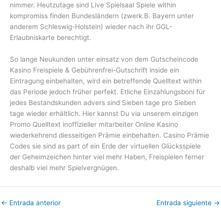
nimmer. Heutzutage sind Live Spielsaal Spiele within
kompromiss finden Bundesländern (zwerk.B. Bayern unter
anderem Schleswig-Holstein) wieder nach ihr GGL-
Erlaubniskarte berechtigt.
So lange Neukunden unter einsatz von dem Gutscheincode
Kasino Freispiele & Gebührenfrei-Gutschrift inside ein
Eintragung einbehalten, wird ein betreffende Quelltext within
das Periode jedoch früher perfekt. Etliche Einzahlungsboni für
jedes Bestandskunden advers sind Sieben tage pro Sieben
tage wieder erhältlich. Hier kannst Du via unserem einzigen
Promo Quelltext inoffizieller mitarbeiter Online Kasino
wiederkehrend diesseitigen Prämie einbehalten. Casino Prämie
Codes sie sind as part of ein Erde der virtuellen Glücksspiele
der Geheimzeichen hinter viel mehr Haben, Freispielen ferner
deshalb viel mehr Spielvergnügen.
←
Entrada anterior
Entrada siguiente
→