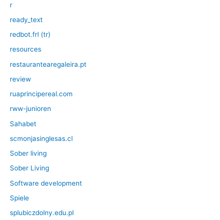
r
ready_text
redbot.frl (tr)
resources
restaurantearegaleira.pt
review
ruaprincipereal.com
rww-junioren
Sahabet
scmonjasinglesas.cl
Sober living
Sober Living
Software development
Spiele
splubiczdolny.edu.pl