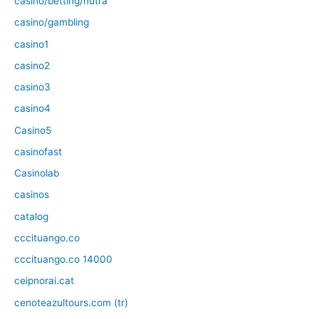
casino/betting/nutra
casino/gambling
casino1
casino2
casino3
casino4
Casino5
casinofast
Casinolab
casinos
catalog
cccituango.co
cccituango.co 14000
ceipnorai.cat
cenoteazultours.com (tr)