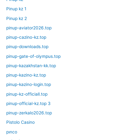
Pinup kz 1
Pinup kz 2
pinup-aviator2026.top
pinup-cazino-kz.top
pinup-downloads.top
pinup-gate-of-olympus.top
pinup-kazakhstan-kk.top
pinup-kazino-kz.top
pinup-kazino-login.top
pinup-kz-officiall.top
pinup-official-kz.top 3
pinup-zerkalo2026.top
Pistolo Casino
pınco