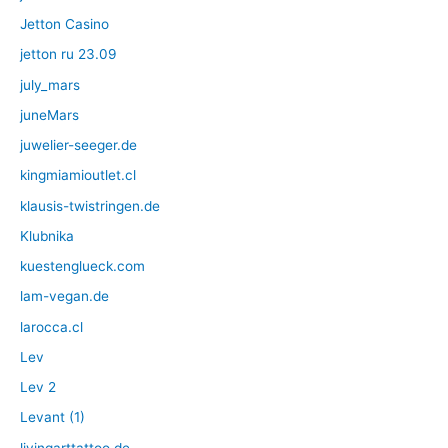
Jetton Casino
jetton ru 23.09
july_mars
juneMars
juwelier-seeger.de
kingmiamioutlet.cl
klausis-twistringen.de
Klubnika
kuestenglueck.com
lam-vegan.de
larocca.cl
Lev
Lev 2
Levant (1)
livingarttattoo.de