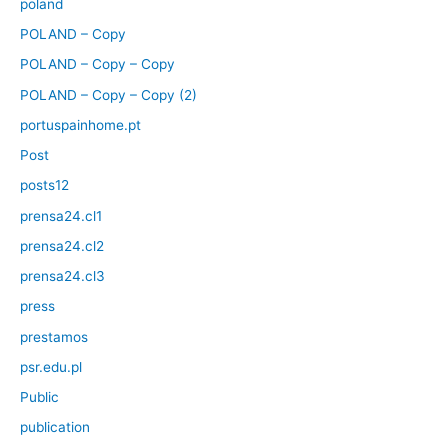
poland
POLAND – Copy
POLAND – Copy – Copy
POLAND – Copy – Copy (2)
portuspainhome.pt
Post
posts12
prensa24.cl1
prensa24.cl2
prensa24.cl3
press
prestamos
psr.edu.pl
Public
publication