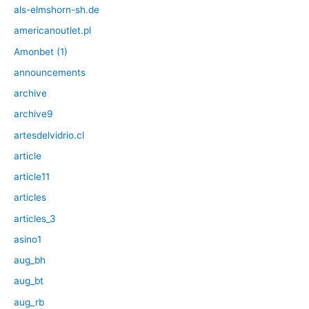
als-elmshorn-sh.de
americanoutlet.pl
Amonbet (1)
announcements
archive
archive9
artesdelvidrio.cl
article
article11
articles
articles_3
asino1
aug_bh
aug_bt
aug_rb