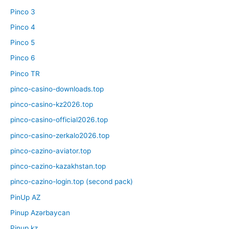
Pinco 3
Pinco 4
Pinco 5
Pinco 6
Pinco TR
pinco-casino-downloads.top
pinco-casino-kz2026.top
pinco-casino-official2026.top
pinco-casino-zerkalo2026.top
pinco-cazino-aviator.top
pinco-cazino-kazakhstan.top
pinco-cazino-login.top (second pack)
PinUp AZ
Pinup Azərbaycan
Pinup kz