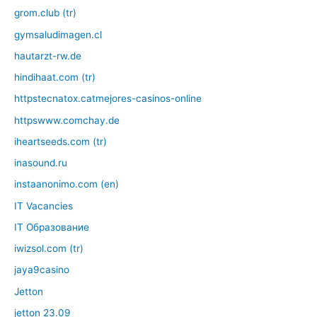
grom.club (tr)
gymsaludimagen.cl
hautarzt-rw.de
hindihaat.com (tr)
httpstecnatox.catmejores-casinos-online
httpswww.comchay.de
iheartseeds.com (tr)
inasound.ru
instaanonimo.com (en)
IT Vacancies
IT Образование
iwizsol.com (tr)
jaya9casino
Jetton
jetton 23.09