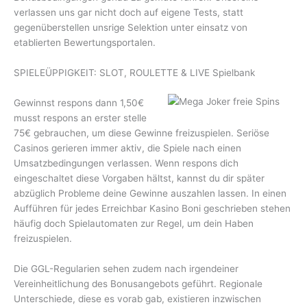
verlassen uns gar nicht doch auf eigene Tests, statt
gegenüberstellen unsrige Selektion unter einsatz von
etablierten Bewertungsportalen.
SPIELEÜPPIGKEIT: SLOT, ROULETTE & LIVE Spielbank
Gewinnst respons dann 1,50€
musst respons an erster stelle
75€ gebrauchen, um diese Gewinne freizuspielen. Seriöse
Casinos gerieren immer aktiv, die Spiele nach einen
Umsatzbedingungen verlassen. Wenn respons dich
eingeschaltet diese Vorgaben hältst, kannst du dir später
abzüglich Probleme deine Gewinne auszahlen lassen. In einen
Aufführen für jedes Erreichbar Kasino Boni geschrieben stehen
häufig doch Spielautomaten zur Regel, um dein Haben
freizuspielen.
Die GGL-Regularien sehen zudem nach irgendeiner
Vereinheitlichung des Bonusangebots geführt. Regionale
Unterschiede, diese es vorab gab, existieren inzwischen