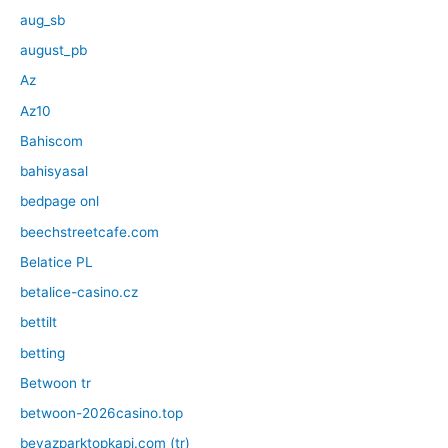
aug_sb
august_pb
Az
Az10
Bahiscom
bahisyasal
bedpage onl
beechstreetcafe.com
Belatice PL
betalice-casino.cz
bettilt
betting
Betwoon tr
betwoon-2026casino.top
beyazparktopkapi.com (tr)