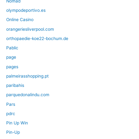
Nomad
olympodeportivo.es
Online Casino
orangeriesliverpool.com
orthopaedie-koe22-bochum.de
Pablic
page
pages
palmeirasshopping.pt
paribahis
parquedonalindu.com
Pars
pdrc
Pin Up Win
Pin-Up