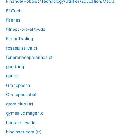
Finance/Hobbies/Technology/Utilities/Education/Media
FinTech
fiser.es
fitness-pro-aktiv.de
Forex Trading
fosasluissilva.cl
funerariadeparanhos.pt
gambling
games
Grandpasha
Grandpashabet
grom.club (tr)
gymsaludimagen.cl
hautarzt-rw.de
hindihaat.com (tr)