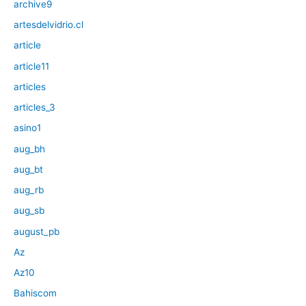
archive9
artesdelvidrio.cl
article
article11
articles
articles_3
asino1
aug_bh
aug_bt
aug_rb
aug_sb
august_pb
Az
Az10
Bahiscom