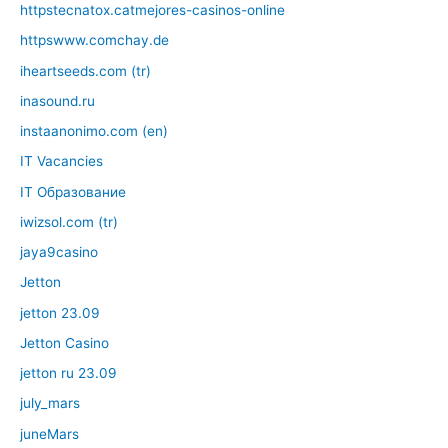
httpstecnatox.catmejores-casinos-online
httpswww.comchay.de
iheartseeds.com (tr)
inasound.ru
instaanonimo.com (en)
IT Vacancies
IT Образование
iwizsol.com (tr)
jaya9casino
Jetton
jetton 23.09
Jetton Casino
jetton ru 23.09
july_mars
juneMars