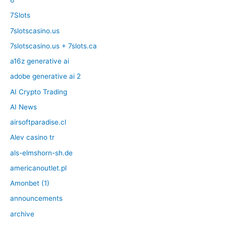
6
7Slots
7slotscasino.us
7slotscasino.us + 7slots.ca
a16z generative ai
adobe generative ai 2
AI Crypto Trading
AI News
airsoftparadise.cl
Alev casino tr
als-elmshorn-sh.de
americanoutlet.pl
Amonbet (1)
announcements
archive