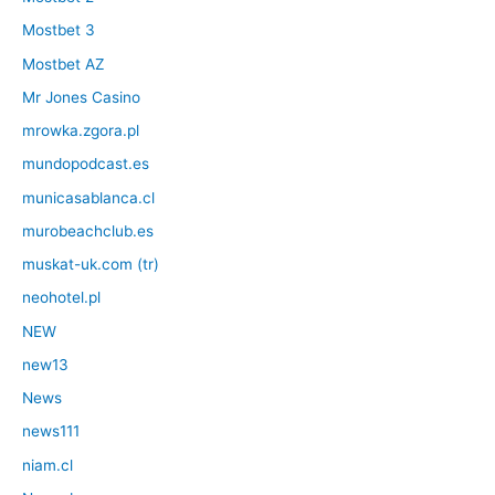
Mostbet 3
Mostbet AZ
Mr Jones Casino
mrowka.zgora.pl
mundopodcast.es
municasablanca.cl
murobeachclub.es
muskat-uk.com (tr)
neohotel.pl
NEW
new13
News
news111
niam.cl