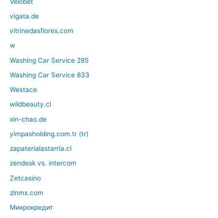
Velobet
vigata.de
vitrinedasflores.com
w
Washing Car Service 285
Washing Car Service 833
Westace
wildbeauty.cl
xin-chao.de
yimpasholding.com.tr (tr)
zapaterialastarria.cl
zendesk vs. intercom
Zetcasino
zlnmx.com
Микрокредит