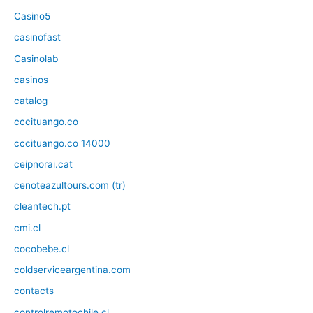
Casino5
casinofast
Casinolab
casinos
catalog
cccituango.co
cccituango.co 14000
ceipnorai.cat
cenoteazultours.com (tr)
cleantech.pt
cmi.cl
cocobebe.cl
coldserviceargentina.com
contacts
controlremotochile.cl