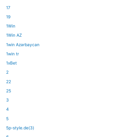
17
19
1Win
1Win AZ
1win Azərbaycan
1win tr
1xBet
2
22
25
3
4
5
5p-style.de(3)