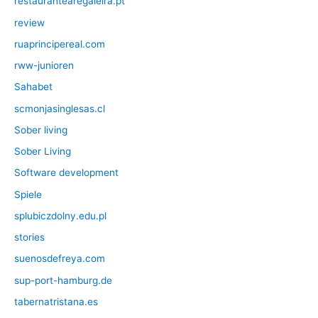
restaurantearegaleira.pt
review
ruaprincipereal.com
rww-junioren
Sahabet
scmonjasinglesas.cl
Sober living
Sober Living
Software development
Spiele
splubiczdolny.edu.pl
stories
suenosdefreya.com
sup-port-hamburg.de
tabernatristana.es