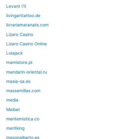
Levant (1)
livingarttattoo.de
livrariamaranata.com
Lizaro Casino
Lizaro Casino Online
Lolajack
mamistore.pt
mandarin-oriental.ru
masia-sa.es
massemillas.com
media
Melbet
mentemistica.co
meritking
mesonalberto.es