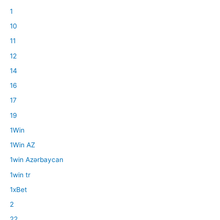
1
10
11
12
14
16
17
19
1Win
1Win AZ
1win Azərbaycan
1win tr
1xBet
2
22