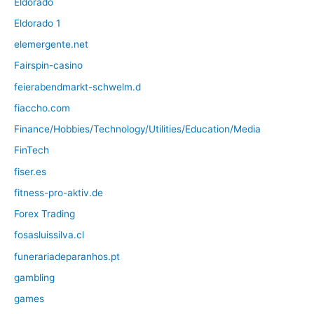
Eldorado
Eldorado 1
elemergente.net
Fairspin-casino
feierabendmarkt-schwelm.d
fiaccho.com
Finance/Hobbies/Technology/Utilities/Education/Media
FinTech
fiser.es
fitness-pro-aktiv.de
Forex Trading
fosasluissilva.cl
funerariadeparanhos.pt
gambling
games