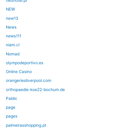
neohotel.pl
NEW
new13
News
news111
niam.cl
Nomad
olympodeportivo.es
Online Casino
orangeriesliverpool.com
orthopaedie-koe22-bochum.de
Pablic
page
pages
palmeirasshopping.pt