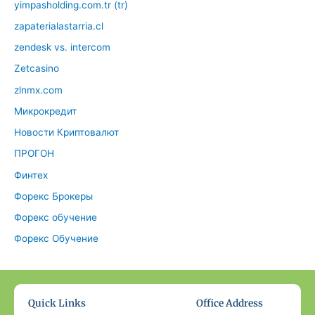
yimpasholding.com.tr (tr)
zapaterialastarria.cl
zendesk vs. intercom
Zetcasino
zlnmx.com
Микрокредит
Новости Криптовалют
ПРОГОН
Финтех
Форекс Брокеры
Форекс обучение
Форекс Обучение
Quick Links
Office Address