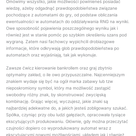
Omówimy wszystko, jakie możliwości powinieneś posiadać
wiedzę, ażeby odgadnąć prawdopodobieństwa związane
pochodzące z automatami do gry, od podstaw obliczania
ewentualności w automatach do oddziaływania RNG na wyniki.
Owe sposobność pojawienia poszczególnego wyniku jak i
również jest w stanie pomóc po szybkim określeniu szans pod
wygraną. Zatem nasi fachowcy wypichcili drobiazgowe
informacje, które odkrywają glob prawdopodobieństwa po
automatach oraz wyjaśniają, tak jak wykonuje.
Zawsze ćwicz kierowanie bankrollem oraz graj zbytnio
optymalny zakład, o ile owo przypuszczalne. Najcenniejszym
znakiem wydaje się być na ogół marka zabawy lub tzw
nieposkromiony symbol, który ma możliwość zastąpić
swobodny różny znak, by skonstruować zwycięską
kombinację. Grając więcej, wyczujesz, jakie znaki są
najbardziej adekwatne do, a jakich jesteś zobligowany szukać.
Spółka, czyniąc przy obu ludzi gałęziach, opracowała tysiące
ekscytujących produkowaniu. Głównie, gdy można przeczytać
czujności dopiero co wyprodukowany automat wraz z
ekscytującymi nowymi możliwościami, układem jak i również