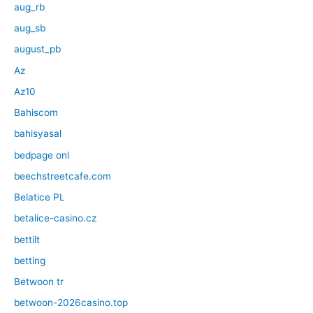
aug_rb
aug_sb
august_pb
Az
Az10
Bahiscom
bahisyasal
bedpage onl
beechstreetcafe.com
Belatice PL
betalice-casino.cz
bettilt
betting
Betwoon tr
betwoon-2026casino.top