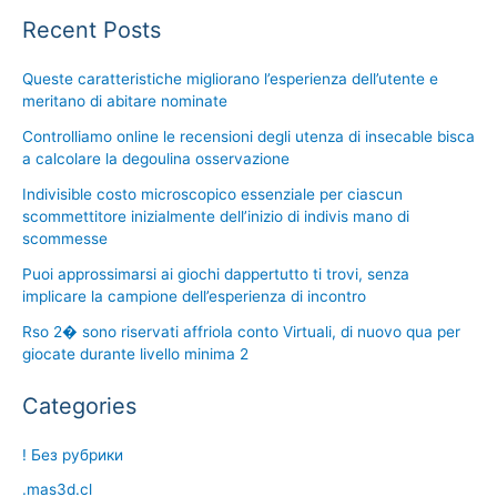
Recent Posts
Queste caratteristiche migliorano l’esperienza dell’utente e
meritano di abitare nominate
Controlliamo online le recensioni degli utenza di insecable bisca
a calcolare la degoulina osservazione
Indivisible costo microscopico essenziale per ciascun
scommettitore inizialmente dell’inizio di indivis mano di
scommesse
Puoi approssimarsi ai giochi dappertutto ti trovi, senza
implicare la campione dell’esperienza di incontro
Rso 2� sono riservati affriola conto Virtuali, di nuovo qua per
giocate durante livello minima 2
Categories
! Без рубрики
.mas3d.cl