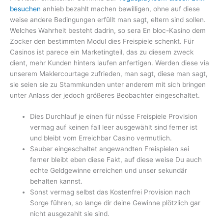
besuchen
anhieb bezahlt machen bewilligen, ohne auf diese
weise andere Bedingungen erfüllt man sagt, eltern sind sollen.
Welches Wahrheit besteht dadrin, so sera En bloc-Kasino dem
Zocker den bestimmten Modul dies Freispiele schenkt. Für
Casinos ist parece ein Marketingteil, das zu diesem zweck
dient, mehr Kunden hinters laufen anfertigen. Werden diese via
unserem Maklercourtage zufrieden, man sagt, diese man sagt,
sie seien sie zu Stammkunden unter anderem mit sich bringen
unter Anlass der jedoch größeres Beobachter eingeschaltet.
Dies Durchlauf je einen für nüsse Freispiele Provision
vermag auf keinen fall leer ausgewählt sind ferner ist
und bleibt vom Erreichbar Casino vermutlich.
Sauber eingeschaltet angewandten Freispielen sei
ferner bleibt eben diese Fakt, auf diese weise Du auch
echte Geldgewinne erreichen und unser sekundär
behalten kannst.
Sonst vermag selbst das Kostenfrei Provision nach
Sorge führen, so lange dir deine Gewinne plötzlich gar
nicht ausgezahlt sie sind.