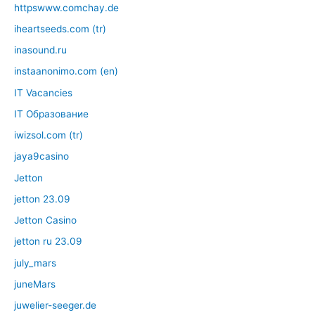
httpswww.comchay.de
iheartseeds.com (tr)
inasound.ru
instaanonimo.com (en)
IT Vacancies
IT Образование
iwizsol.com (tr)
jaya9casino
Jetton
jetton 23.09
Jetton Casino
jetton ru 23.09
july_mars
juneMars
juwelier-seeger.de