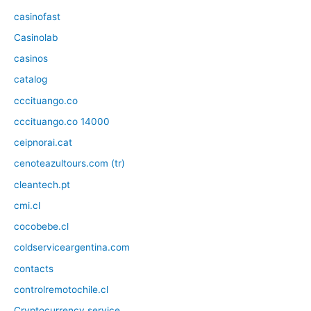
casinofast
Casinolab
casinos
catalog
cccituango.co
cccituango.co 14000
ceipnorai.cat
cenoteazultours.com (tr)
cleantech.pt
cmi.cl
cocobebe.cl
coldserviceargentina.com
contacts
controlremotochile.cl
Cryptocurrency service