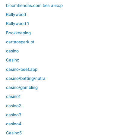
bloomtiendas.com без анкор
Bollywood
Bollywood 1
Bookkeeping
cartaospark.pt
casino
Casino
casino-beef.app
casino/betting/nutra
casino/gambling
casino1
casino2
casino3
casino4
Casino5