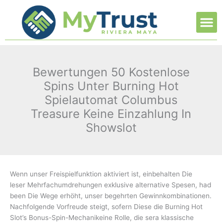
Ir
M
al
contenido
Bewertungen 50 Kostenlose
Spins Unter Burning Hot
Spielautomat Columbus
Treasure Keine Einzahlung In
Showslot
Wenn unser Freispielfunktion aktiviert ist, einbehalten Die
leser Mehrfachumdrehungen exklusive alternative Spesen, had
been Die Wege erhöht, unser begehrten Gewinnkombinationen.
Nachfolgende Vorfreude steigt, sofern Diese die Burning Hot
Slot’s Bonus-Spin-Mechanikeine Rolle, die sera klassische