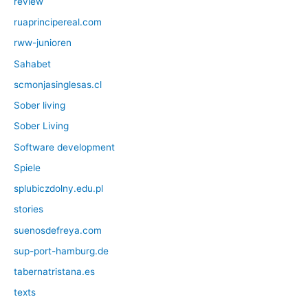
review
ruaprincipereal.com
rww-junioren
Sahabet
scmonjasinglesas.cl
Sober living
Sober Living
Software development
Spiele
splubiczdolny.edu.pl
stories
suenosdefreya.com
sup-port-hamburg.de
tabernatristana.es
texts