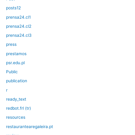
posts12
prensa24.cl1
prensa24.cl2
prensa24.cl3
press
prestamos
psr.edu.pl
Public
publication
r
ready_text
redbot.frl (tr)
resources
restaurantearegaleira.pt