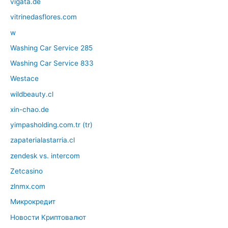
vigata.de
vitrinedasflores.com
w
Washing Car Service 285
Washing Car Service 833
Westace
wildbeauty.cl
xin-chao.de
yimpasholding.com.tr (tr)
zapaterialastarria.cl
zendesk vs. intercom
Zetcasino
zlnmx.com
Микрокредит
Новости Криптовалют