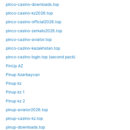
pinco-casino-downloads.top
pinco-casino-kz2026.top
pinco-casino-official2026.top
pinco-casino-zerkalo2026.top
pinco-cazino-aviator.top
pinco-cazino-kazakhstan.top
pinco-cazino-login.top (second pack)
PinUp AZ
Pinup Azərbaycan
Pinup kz
Pinup kz 1
Pinup kz 2
pinup-aviator2026.top
pinup-cazino-kz.top
pinup-downloads.top