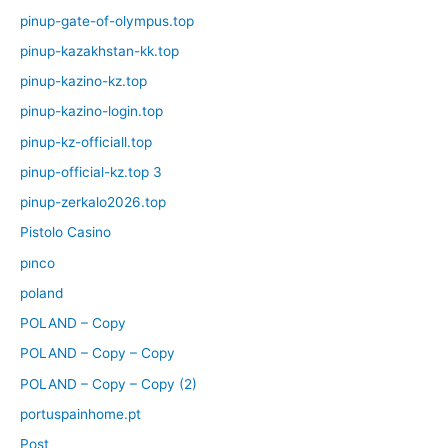
pinup-gate-of-olympus.top
pinup-kazakhstan-kk.top
pinup-kazino-kz.top
pinup-kazino-login.top
pinup-kz-officiall.top
pinup-official-kz.top 3
pinup-zerkalo2026.top
Pistolo Casino
pınco
poland
POLAND – Copy
POLAND – Copy – Copy
POLAND – Copy – Copy (2)
portuspainhome.pt
Post