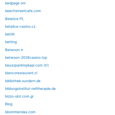
bedpage onl
beechstreetcafe.com
Belatice PL
betalice-casino.cz
bettilt
betting
Betwoon tr
betwoon-2026casino.top
beyazparktopkapi.com (tr)
biancorestaurant.cl
bibliothek-sundern.de
bildungsinstitut-reittherapie.de
bizzo-slot.com.gr
Blog
bloomtiendas.com