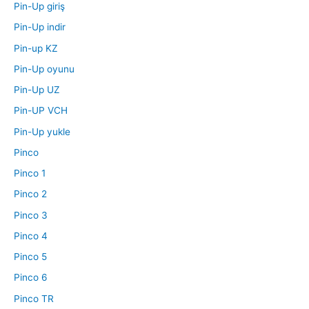
Pin-Up giriş
Pin-Up indir
Pin-up KZ
Pin-Up oyunu
Pin-Up UZ
Pin-UP VCH
Pin-Up yukle
Pinco
Pinco 1
Pinco 2
Pinco 3
Pinco 4
Pinco 5
Pinco 6
Pinco TR