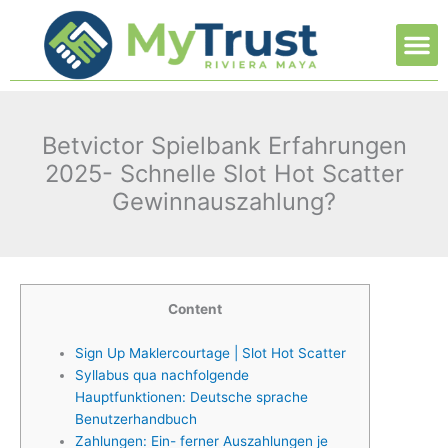
Ir
M
al
contenido
Betvictor Spielbank Erfahrungen
2025- Schnelle Slot Hot Scatter
Gewinnauszahlung?
Content
Sign Up Maklercourtage | Slot Hot Scatter
Syllabus qua nachfolgende
Hauptfunktionen: Deutsche sprache
Benutzerhandbuch
Zahlungen: Ein- ferner Auszahlungen je