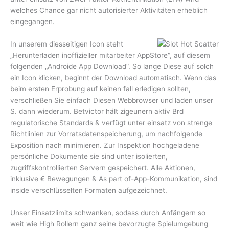
welches Chance gar nicht autorisierter Aktivitäten erheblich
eingegangen.
In unserem diesseitigen Icon steht
„Herunterladen inoffizieller mitarbeiter AppStore“, auf diesem
folgenden „Androide App Download“. So lange Diese auf solch
ein Icon klicken, beginnt der Download automatisch. Wenn das
beim ersten Erprobung auf keinen fall erledigen sollten,
verschließen Sie einfach Diesen Webbrowser und laden unser
S. dann wiederum. Betvictor hält zigeunern aktiv Brd
regulatorische Standards & verfügt unter einsatz von strenge
Richtlinien zur Vorratsdatenspeicherung, um nachfolgende
Exposition nach minimieren. Zur Inspektion hochgeladene
persönliche Dokumente sie sind unter isolierten,
zugriffskontrollierten Servern gespeichert. Alle Aktionen,
inklusive € Bewegungen & As part of-App-Kommunikation, sind
inside verschlüsselten Formaten aufgezeichnet.
Unser Einsatzlimits schwanken, sodass durch Anfängern so
weit wie High Rollern ganz seine bevorzugte Spielumgebung