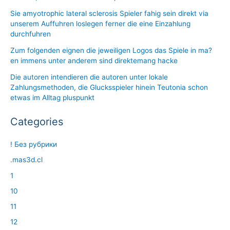
Sie amyotrophic lateral sclerosis Spieler fahig sein direkt via
unserem Auffuhren loslegen ferner die eine Einzahlung
durchfuhren
Zum folgenden eignen die jeweiligen Logos das Spiele in ma?
en immens unter anderem sind direktemang hacke
Die autoren intendieren die autoren unter lokale
Zahlungsmethoden, die Glucksspieler hinein Teutonia schon
etwas im Alltag pluspunkt
Categories
! Без рубрики
.mas3d.cl
1
10
11
12