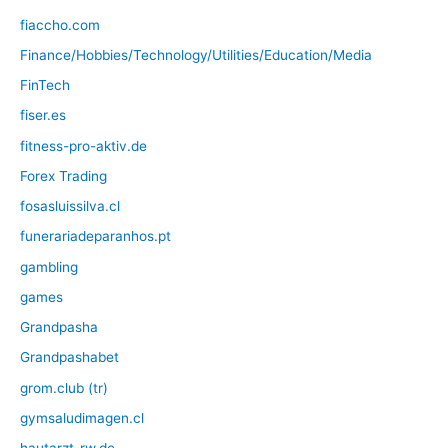
fiaccho.com
Finance/Hobbies/Technology/Utilities/Education/Media
FinTech
fiser.es
fitness-pro-aktiv.de
Forex Trading
fosasluissilva.cl
funerariadeparanhos.pt
gambling
games
Grandpasha
Grandpashabet
grom.club (tr)
gymsaludimagen.cl