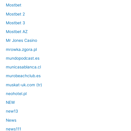
Mostbet
Mostbet 2
Mostbet 3
Mostbet AZ
Mr Jones Casino
mrowka.zgora.pl
mundopodcast.es
municasablanca.cl
murobeachclub.es
muskat-uk.com (tr)
neohotel.pl
NEW
new13
News
news111