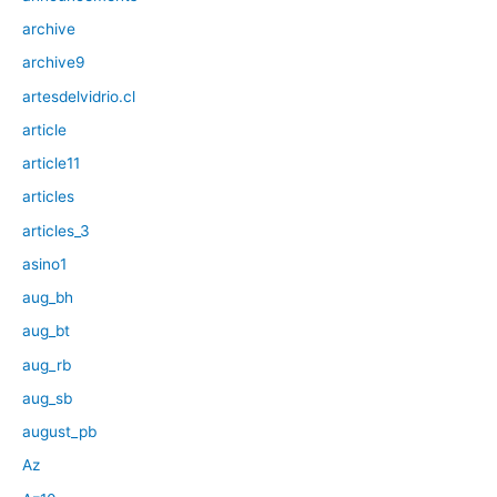
archive
archive9
artesdelvidrio.cl
article
article11
articles
articles_3
asino1
aug_bh
aug_bt
aug_rb
aug_sb
august_pb
Az