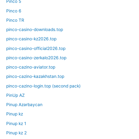
Pinco 5
Pinco 6
Pinco TR
pinco-casino-downloads.top
pinco-casino-kz2026.top
pinco-casino-official2026.top
pinco-casino-zerkalo2026.top
pinco-cazino-aviator.top
pinco-cazino-kazakhstan.top
pinco-cazino-login.top (second pack)
PinUp AZ
Pinup Azərbaycan
Pinup kz
Pinup kz 1
Pinup kz 2