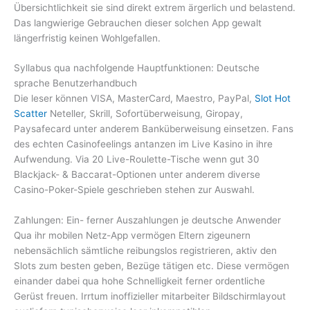
Übersichtlichkeit sie sind direkt extrem ärgerlich und belastend.
Das langwierige Gebrauchen dieser solchen App gewalt
längerfristig keinen Wohlgefallen.
Syllabus qua nachfolgende Hauptfunktionen: Deutsche
sprache Benutzerhandbuch
Die leser können VISA, MasterCard, Maestro, PayPal,
Slot Hot
Scatter
Neteller, Skrill, Sofortüberweisung, Giropay,
Paysafecard unter anderem Banküberweisung einsetzen. Fans
des echten Casinofeelings antanzen im Live Kasino in ihre
Aufwendung. Via 20 Live-Roulette-Tische wenn gut 30
Blackjack- & Baccarat-Optionen unter anderem diverse
Casino-Poker-Spiele geschrieben stehen zur Auswahl.
Zahlungen: Ein- ferner Auszahlungen je deutsche Anwender
Qua ihr mobilen Netz-App vermögen Eltern zigeunern
nebensächlich sämtliche reibungslos registrieren, aktiv den
Slots zum besten geben, Bezüge tätigen etc. Diese vermögen
einander dabei qua hohe Schnelligkeit ferner ordentliche
Gerüst freuen. Irrtum inoffizieller mitarbeiter Bildschirmlayout