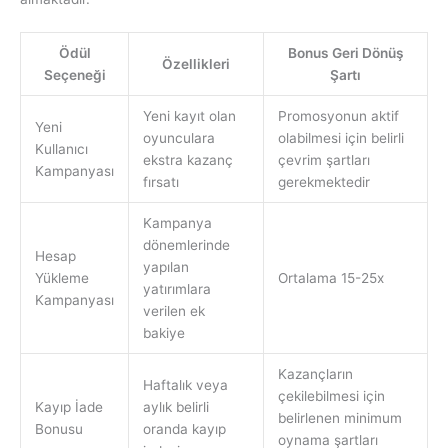
Ödül
Bonus Geri Dönüş
Özellikleri
Seçeneği
Şartı
Yeni kayıt olan
Promosyonun aktif
Yeni
oyunculara
olabilmesi için belirli
Kullanıcı
ekstra kazanç
çevrim şartları
Kampanyası
fırsatı
gerekmektedir
Kampanya
dönemlerinde
Hesap
yapılan
Yükleme
Ortalama 15-25x
yatırımlara
Kampanyası
verilen ek
bakiye
Kazançların
Haftalık veya
çekilebilmesi için
Kayıp İade
aylık belirli
belirlenen minimum
Bonusu
oranda kayıp
oynama şartları