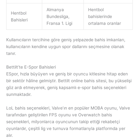
Almanya
Hentbol
Hentbol
Bundesliga,
bahislerinde
Bahisleri
Fransa 1. Ligi
ortalama oranlar
Kullanıcıların tercihine göre geniş yelpazede bahis imkanları,
kullanıcıların kendine uygun spor dallarını seçmesine olanak
tanır.
Bettilt’te E-Spor Bahisleri
ESpor, hızla büyüyen ve geniş bir oyuncu kitlesine hitap eden
bir sektör hâline gelmiştir. Bettilt online bahis sitesi, bu yükselişi
göz ardı etmeyerek, geniş kapsamlı e-spor bahis seçenekleri
sunmaktadır.
LoL bahis seçenekleri, Valve’ın en popüler MOBA oyunu, Valve
tarafından geliştirilen FPS oyunu ve Overwatch bahis
seçenekleri, milyonlarca oyuncunun takip ettiği rekabetçi
oyunlardır, çeşitli lig ve turnuva formatlarıyla platformda yer
alır.