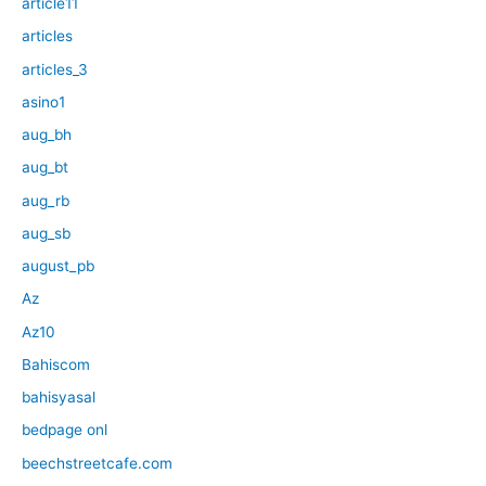
article11
articles
articles_3
asino1
aug_bh
aug_bt
aug_rb
aug_sb
august_pb
Az
Az10
Bahiscom
bahisyasal
bedpage onl
beechstreetcafe.com