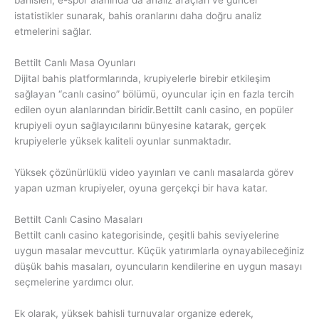
bahisleri, e-spor alanında da analiz araçları ve güncel
istatistikler sunarak, bahis oranlarını daha doğru analiz
etmelerini sağlar.
Bettilt Canlı Masa Oyunları
Dijital bahis platformlarında, krupiyelerle birebir etkileşim
sağlayan “canlı casino” bölümü, oyuncular için en fazla tercih
edilen oyun alanlarından biridir.Bettilt canlı casino, en popüler
krupiyeli oyun sağlayıcılarını bünyesine katarak, gerçek
krupiyelerle yüksek kaliteli oyunlar sunmaktadır.
Yüksek çözünürlüklü video yayınları ve canlı masalarda görev
yapan uzman krupiyeler, oyuna gerçekçi bir hava katar.
Bettilt Canlı Casino Masaları
Bettilt canlı casino kategorisinde, çeşitli bahis seviyelerine
uygun masalar mevcuttur. Küçük yatırımlarla oynayabileceğiniz
düşük bahis masaları, oyuncuların kendilerine en uygun masayı
seçmelerine yardımcı olur.
Ek olarak, yüksek bahisli turnuvalar organize ederek,