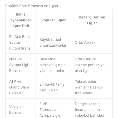
Popüler Spor Branşları ve Ligler
Bahis
Kazanç Getiren
Oynanabilen
Popüler Ligler
Ligler
Spor Türü
En Çok Bahis
Büyük futbol
Yapılan
Orta/Yüksek
organizasyonları
Futbol Branşı
NBA ve
Basketbol
Orta riskli ve
Avrupa Ligi
bahisleri için en
kazanç potansiyeli
Bahisleri
yüksek oranlar
olan ligler
ATP ve
Yüksek bahis
En büyük tenis
Grand Slam
oranlarına sahip
turnuvaları
Bahisleri
turnuvalar
FIVB
Dengeli kazanç
Voleybol
Turnuvaları,
fırsatları sunan
Bahisleri
Avrupa Ligleri
voleybol bahisleri