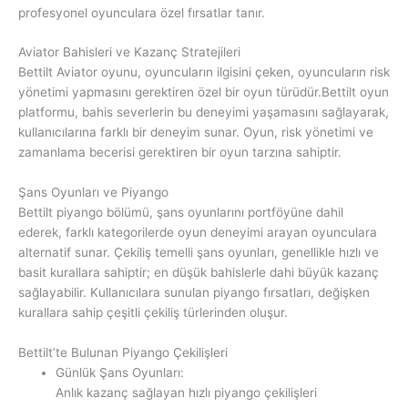
profesyonel oyunculara özel fırsatlar tanır.
Aviator Bahisleri ve Kazanç Stratejileri
Bettilt Aviator oyunu, oyuncuların ilgisini çeken, oyuncuların risk
yönetimi yapmasını gerektiren özel bir oyun türüdür.Bettilt oyun
platformu, bahis severlerin bu deneyimi yaşamasını sağlayarak,
kullanıcılarına farklı bir deneyim sunar. Oyun, risk yönetimi ve
zamanlama becerisi gerektiren bir oyun tarzına sahiptir.
Şans Oyunları ve Piyango
Bettilt piyango bölümü, şans oyunlarını portföyüne dahil
ederek, farklı kategorilerde oyun deneyimi arayan oyunculara
alternatif sunar. Çekiliş temelli şans oyunları, genellikle hızlı ve
basit kurallara sahiptir; en düşük bahislerle dahi büyük kazanç
sağlayabilir. Kullanıcılara sunulan piyango fırsatları, değişken
kurallara sahip çeşitli çekiliş türlerinden oluşur.
Bettilt’te Bulunan Piyango Çekilişleri
Günlük Şans Oyunları:
Anlık kazanç sağlayan hızlı piyango çekilişleri