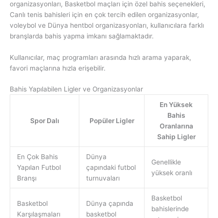
organizasyonları, Basketbol maçları için özel bahis seçenekleri,
Canlı tenis bahisleri için en çok tercih edilen organizasyonlar,
voleybol ve Dünya hentbol organizasyonları, kullanıcılara farklı
branşlarda bahis yapma imkanı sağlamaktadır.
Kullanıcılar, maç programları arasında hızlı arama yaparak,
favori maçlarına hızla erişebilir.
Bahis Yapılabilen Ligler ve Organizasyonlar
En Yüksek
Bahis
Spor Dalı
Popüler Ligler
Oranlarına
Sahip Ligler
En Çok Bahis
Dünya
Genellikle
Yapılan Futbol
çapındaki futbol
yüksek oranlı
Branşı
turnuvaları
Basketbol
Basketbol
Dünya çapında
bahislerinde
Karşılaşmaları
basketbol