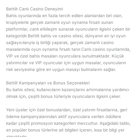
Bettilt Canlı Casino Deneyimi
Bahis oyunlarında en fazla tercih edilen alanlardan biri olan,
krupiyelerle gerçek zamanlı oyun oynama fırsatı sunan
platformlar, canlı etkileşim sunarak oyuncuların ilgisini çeken bir
kategoridir.Bettilt bahis ve casino sitesi, dünyanın en iyi oyun
sağlayıcılarıyla iş birliği yaparak, gerçek zamanlı casino
masalarında oyun oynama fırsatı tanır.Canlı casino oyunlarında,
VIP ve özel bahis masaları oyunculara sunulmaktadır. Küçük
yatırımcılar ve VIP oyuncular için uygun masalar, oyuncuların
risk seviyesine göre en uygun masayı bulmalarını sağlar.
Bettilt Kampanyaları ve Bonus Seçenekleri
Bu bahis sitesi, kullanıcıların kazançlarını artırmalarına yardımcı
olmak için, çeşitli bonus türleriyle oyuncuların ilgisini çeker.
Yeni üyeler için özel bonuslardan, özel yatırım fırsatlarına, geri
ödeme kampanyalarından aktif oyunculara verilen ödüllere
kadar çeşitli promosyon kategorileri mevcuttur. Aşağıdaki tablo,
en popüler bonus türlerine ait bilgileri içeren, kısa bir bilgi yer
almaktadır.