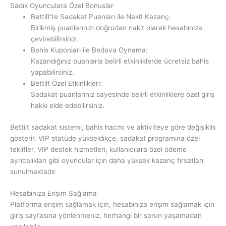
Sadık Oyunculara Özel Bonuslar
Bettilt’te Sadakat Puanları ile Nakit Kazanç:
Birikmiş puanlarınızı doğrudan nakit olarak hesabınıza
çevirebilirsiniz.
Bahis Kuponları ile Bedava Oynama:
Kazandığınız puanlarla belirli etkinliklerde ücretsiz bahis
yapabilirsiniz.
Bettilt Özel Etkinlikleri:
Sadakat puanlarınız sayesinde belirli etkinliklere özel giriş
hakkı elde edebilirsiniz.
Bettilt sadakat sistemi, bahis hacmi ve aktiviteye göre değişiklik
gösterir. VIP statüde yükseldikçe, sadakat programına özel
teklifler, VIP destek hizmetleri, kullanıcılara özel ödeme
ayrıcalıkları gibi oyuncular için daha yüksek kazanç fırsatları
sunulmaktadır.
Hesabınıza Erişim Sağlama
Platforma erişim sağlamak için, hesabınıza erişim sağlamak için
giriş sayfasına yönlenmeniz, herhangi bir sorun yaşamadan