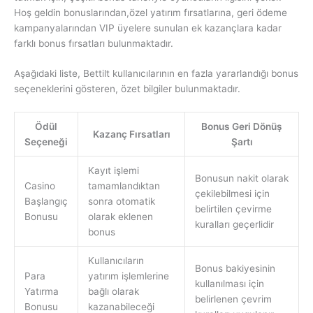
Hoş geldin bonuslarından,özel yatırım fırsatlarına, geri ödeme
kampanyalarından VIP üyelere sunulan ek kazançlara kadar
farklı bonus fırsatları bulunmaktadır.
Aşağıdaki liste, Bettilt kullanıcılarının en fazla yararlandığı bonus
seçeneklerini gösteren, özet bilgiler bulunmaktadır.
Ödül
Bonus Geri Dönüş
Kazanç Fırsatları
Seçeneği
Şartı
Kayıt işlemi
Bonusun nakit olarak
Casino
tamamlandıktan
çekilebilmesi için
Başlangıç
sonra otomatik
belirtilen çevirme
Bonusu
olarak eklenen
kuralları geçerlidir
bonus
Kullanıcıların
Bonus bakiyesinin
Para
yatırım işlemlerine
kullanılması için
Yatırma
bağlı olarak
belirlenen çevrim
Bonusu
kazanabileceği