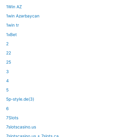
1Win AZ
1win Azərbaycan
1win tr
1xBet
2
22
25
3
4
5
5p-style.de(3)
6
7Slots
7slotscasino.us
7slotscasino.us + 7slots.ca