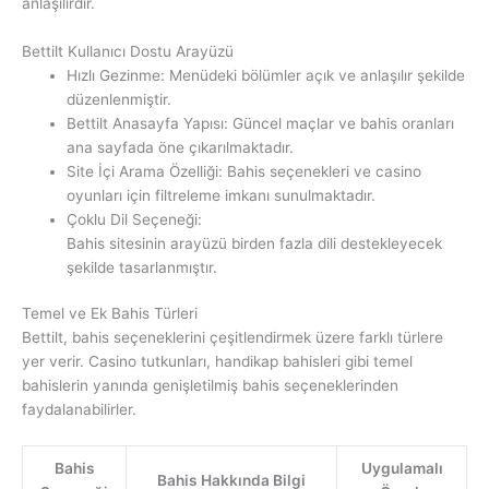
anlaşılırdır.
Bettilt Kullanıcı Dostu Arayüzü
Hızlı Gezinme: Menüdeki bölümler açık ve anlaşılır şekilde
düzenlenmiştir.
Bettilt Anasayfa Yapısı: Güncel maçlar ve bahis oranları
ana sayfada öne çıkarılmaktadır.
Site İçi Arama Özelliği: Bahis seçenekleri ve casino
oyunları için filtreleme imkanı sunulmaktadır.
Çoklu Dil Seçeneği:
Bahis sitesinin arayüzü birden fazla dili destekleyecek
şekilde tasarlanmıştır.
Temel ve Ek Bahis Türleri
Bettilt, bahis seçeneklerini çeşitlendirmek üzere farklı türlere
yer verir. Casino tutkunları, handikap bahisleri gibi temel
bahislerin yanında genişletilmiş bahis seçeneklerinden
faydalanabilirler.
Bahis
Uygulamalı
Bahis Hakkında Bilgi