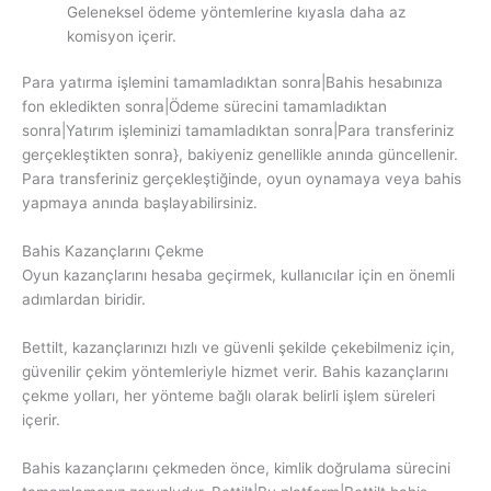
Geleneksel ödeme yöntemlerine kıyasla daha az
komisyon içerir.
Para yatırma işlemini tamamladıktan sonra|Bahis hesabınıza
fon ekledikten sonra|Ödeme sürecini tamamladıktan
sonra|Yatırım işleminizi tamamladıktan sonra|Para transferiniz
gerçekleştikten sonra}, bakiyeniz genellikle anında güncellenir.
Para transferiniz gerçekleştiğinde, oyun oynamaya veya bahis
yapmaya anında başlayabilirsiniz.
Bahis Kazançlarını Çekme
Oyun kazançlarını hesaba geçirmek, kullanıcılar için en önemli
adımlardan biridir.
Bettilt, kazançlarınızı hızlı ve güvenli şekilde çekebilmeniz için,
güvenilir çekim yöntemleriyle hizmet verir. Bahis kazançlarını
çekme yolları, her yönteme bağlı olarak belirli işlem süreleri
içerir.
Bahis kazançlarını çekmeden önce, kimlik doğrulama sürecini