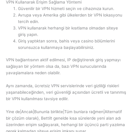
VPN Kullanarak Erişim Sağlama Yöntemi
Güvenilir bir VPN hizmeti seçin ve cihazınıza kurun.
Avrupa veya Amerika gibi ülkelerden bir VPN lokasyonu
tercih edin.
VPN kullanarak herhangi bir kısıtlama olmadan siteye
giriş yapın.
Giriş yaptıktan sonra, bahis veya casino bölümlerini
sorunsuzca kullanmaya başlayabilirsiniz.
VPN bağlantısının aktif edilmesi, IP değiştirerek giriş yapmayı
sağlayan bir yöntem olsa da, bazı VPN sunucularında
yavaşlamalara neden olabilir.
Aynı zamanda, ücretsiz VPN servislerinde veri gizliliği riskleri
yaşanabileceğinden, veri güvenliği açısından ücretli ve tanınmış
bir VPN kullanılması tavsiye edilir.
Yine de|Ancak|Bununla birlikte|Tüm bunlara rağmen|Alternatif
bir çözüm olarak}, Bettilt genelde kısa sürelerde yeni alan adı
üzerinden erişim sağlayarak, herhangi bir üçüncü parti yazılıma
gerek kalmadan siteye erişim imkanı sunar.