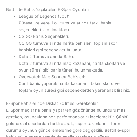
Bettilt’te Bahis Yapılabilen E-Spor Oyunları
League of Legends (LoL):
Küresel ve yerel LoL turnuvalarında farklı bahis
seçenekleri sunulmaktadır.
CS:GO Bahis Seçenekleri:
CS:GO turnuvalarında harita bahisleri, toplam skor
bahisleri gibi seçenekler bulunur.
Dota 2 Turnuvalarında Bahis:
Dota 2 turnuvalarında maç kazananı, harita skorları ve
oyun süresi gibi bahis türleri bulunmaktadır.
Overwatch Maç Sonucu Bahisleri:
Canlı bahis yaparak harita kazananı, takım skoru ve
toplam oyun süresi gibi seçeneklerden yararlanabilirsiniz.
E-Spor Bahislerinde Dikkat Edilmesi Gerekenler
E-Spor maçlarına bahis yaparken göz önünde bulundurulması
gereken, oyuncuların son performanslarını incelemektir. Çünkü
geleneksel sporlardan farklı olarak, espor takımlarının form
durumu oyunun güncellemelerine göre değişebilir. Bettilt e-spor