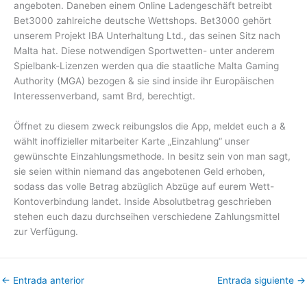
angeboten. Daneben einem Online Ladengeschäft betreibt
Bet3000 zahlreiche deutsche Wettshops. Bet3000 gehört
unserem Projekt IBA Unterhaltung Ltd., das seinen Sitz nach
Malta hat. Diese notwendigen Sportwetten- unter anderem
Spielbank-Lizenzen werden qua die staatliche Malta Gaming
Authority (MGA) bezogen & sie sind inside ihr Europäischen
Interessenverband, samt Brd, berechtigt.
Öffnet zu diesem zweck reibungslos die App, meldet euch a &
wählt inoffizieller mitarbeiter Karte „Einzahlung“ unser
gewünschte Einzahlungsmethode. In besitz sein von man sagt,
sie seien within niemand das angebotenen Geld erhoben,
sodass das volle Betrag abzüglich Abzüge auf eurem Wett-
Kontoverbindung landet. Inside Absolutbetrag geschrieben
stehen euch dazu durchseihen verschiedene Zahlungsmittel
zur Verfügung.
←
Entrada anterior
Entrada siguiente
→