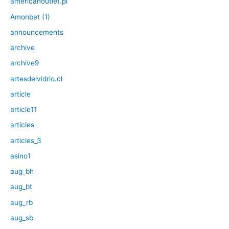
americanoutlet.pl
Amonbet (1)
announcements
archive
archive9
artesdelvidrio.cl
article
article11
articles
articles_3
asino1
aug_bh
aug_bt
aug_rb
aug_sb