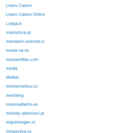
Lizaro Casino
Lizaro Casino Online
Lolajack
mamistore.pt
mandarin-oriental.ru
masia-sa.es
massemillas.com
media
Melbet
mentemistica.co
meritking
mesonalberto.es
metody-platnosci.pl
migraimagen.cl
minaevlive.ru