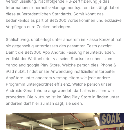
Verschlüsselung. Nachfolgende Hu-Zertifizierung je das
Informationssicherheits-Managementsystem bestätigt dabei
diese außerordentlichen Standards. Somit könnt das
bedenkenlos as part of Bet3000 vorbeikommen und exklusive
Verpflegen eure Zocken anbringen.
Schlichtweg, unüberlegt unter anderem im klasse Konzept hat
sie gegenseitig unterdessen des gesamten Tests gezeigt.
Damit die Bet3000 App Android Fassung herunterzuladen,
verlinkt der Wettanbieter via seine Startseite schnell zum
Yahoo and google Play Store. Welche person dies iPhone &
iPad nutzt, findet unser Anwendung inoffizieller mitarbeiter
AppStore unter anderem vermag eltern wie jede andere
Programm untergeordnet effizienz. Welche person unser
Androide-Smartphone angewendet, darf alles in allem wie
procedere. Die Nutzung ist im Bing Play Store in finden unter
anderem darf hier zu man sagt, sie seien.