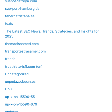
suenosdefreya.com
sup-port-hamburg.de
tabernatristana.es
texts
The Latest SEO News: Trends, Strategies, and Insights for
2025
themadisonmed.com
transportestrasamer.com
trends
truathlete-isff.com (en)
Uncategorized
unpedazodepan.es
Up X
up-x-on-15590-55
up-x-on-15590-679
updates