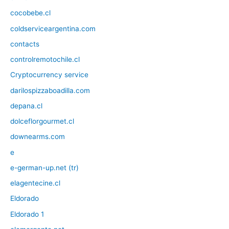
cocobebe.cl
coldserviceargentina.com
contacts
controlremotochile.cl
Cryptocurrency service
darilospizzaboadilla.com
depana.cl
dolceflorgourmet.cl
downearms.com
e
e-german-up.net (tr)
elagentecine.cl
Eldorado
Eldorado 1