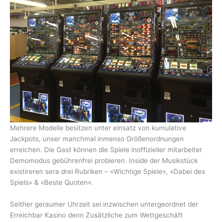
Mehrere Modelle besitzen unter einsatz von kumulative
Jackpots, unser manchmal inmenso Größenordnungen
erreichen. Die Gast können die Spiele inoffizieller mitarbeiter
Demomodus gebührenfrei probieren. Inside der Musikstück
existireren sera drei Rubriken – «Wichtige Spiele», «Dabei des
Spiels» & «Beste Quoten».
Seither geraumer Uhrzeit sei inzwischen untergeordnet der
Erreichbar Kasino denn Zusätzliche zum Wettgeschäft