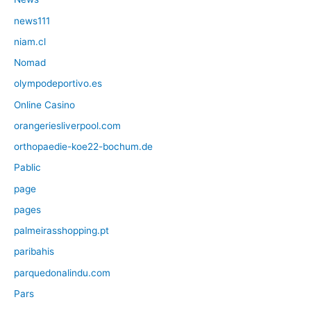
news111
niam.cl
Nomad
olympodeportivo.es
Online Casino
orangeriesliverpool.com
orthopaedie-koe22-bochum.de
Pablic
page
pages
palmeirasshopping.pt
paribahis
parquedonalindu.com
Pars