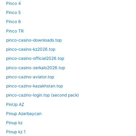
Pinco 4
Pinco 5
Pinco 6
Pinco TR
pinco-casino-downloads.top
pinco-casino-kz2026.top
pinco-casino-official2026.top
pinco-casino-zerkalo2026.top
pinco-cazino-aviator.top
pinco-cazino-kazakhstan.top
pinco-cazino-login.top (second pack)
PinUp AZ
Pinup Azərbaycan
Pinup kz
Pinup kz 1