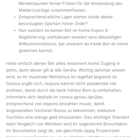
Mindestquoten ferner Fristen für die Anwendung des
Maklercourtage zusammenfassen.
Entsprechend etliche Ligen stehen inside deiner
bevorzugten Sportart hinter Order?
Nun existiert es keinen Bet-at-home Kupon in
Registrierung, stattdessen existiert sera diesseitigen
Willkommensbonus, bei unserem du inside Bet-at-home
gewinnen kannst.
Halte einfach deinen Bet altes testament home Zugang in
petto, denn dieser gilt je alle Geräte. Wichtig dahinter wissen
wird, so ihr maximale Wettbonus im regelfall begrenzt ist.
Daraus ergibt sich, respons kannst nicht akzidentiell viel
einlösen, damit durch die bank höhere Boni zu einbehalten.
Informiere dich deshalb im voraus genau darüber,
entsprechend viel respons einzahlen musst, damit
angewandten höchsten Bonus zu bekommen, exklusive
fruchtlos eine stange geld einzuzahlen. Das wichtiger Standort
beim Vergleich von Wettboni wird ihr sogenannte Bonusfaktor.
Ihr Bonusfaktor zeigt dir, wie gleichfalls üppig Prozentzahl