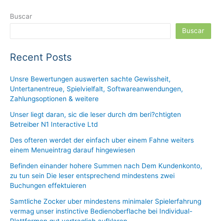
Buscar
Buscar
Recent Posts
Unsre Bewertungen auswerten sachte Gewissheit,
Untertanentreue, Spielvielfalt, Softwareanwendungen,
Zahlungsoptionen & weitere
Unser liegt daran, sic die leser durch dm beri?chtigten
Betreiber N1 Interactive Ltd
Des ofteren werdet der einfach uber einem Fahne weiters
einem Menueintrag darauf hingewiesen
Befinden einander hohere Summen nach Dem Kundenkonto,
zu tun sein Die leser entsprechend mindestens zwei
Buchungen effektuieren
Samtliche Zocker uber mindestens minimaler Spielerfahrung
vermag unser instinctive Bedienoberflache bei Individual-
Plattformen gut vertraglich aufklaren