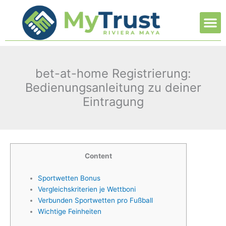
Ir
M
al
contenido
bet-at-home Registrierung:
Bedienungsanleitung zu deiner
Eintragung
Content
Sportwetten Bonus
Vergleichskriterien je Wettboni
Verbunden Sportwetten pro Fußball
Wichtige Feinheiten