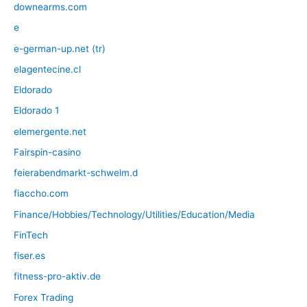
downearms.com
e
e-german-up.net (tr)
elagentecine.cl
Eldorado
Eldorado 1
elemergente.net
Fairspin-casino
feierabendmarkt-schwelm.d
fiaccho.com
Finance/Hobbies/Technology/Utilities/Education/Media
FinTech
fiser.es
fitness-pro-aktiv.de
Forex Trading