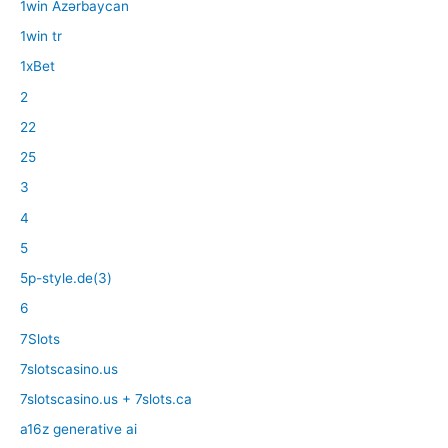
1win Azərbaycan
1win tr
1xBet
2
22
25
3
4
5
5p-style.de(3)
6
7Slots
7slotscasino.us
7slotscasino.us + 7slots.ca
a16z generative ai