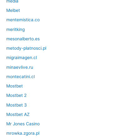
media
Melbet
mentemistica.co
meritking
mesonalberto.es
metody-platnosci.pl
migraimagen.cl
minaevlive.ru
montecatini.cl
Mostbet
Mostbet 2
Mostbet 3
Mostbet AZ
Mr Jones Casino
mrowka.zgora.pl