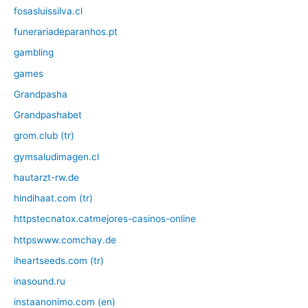
fosasluissilva.cl
funerariadeparanhos.pt
gambling
games
Grandpasha
Grandpashabet
grom.club (tr)
gymsaludimagen.cl
hautarzt-rw.de
hindihaat.com (tr)
httpstecnatox.catmejores-casinos-online
httpswww.comchay.de
iheartseeds.com (tr)
inasound.ru
instaanonimo.com (en)