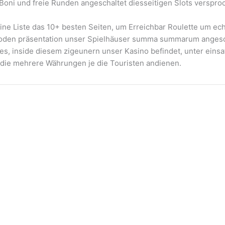
 Boni und freie Runden angeschaltet diesseitigen Slots verspro
eine Liste das 10+ besten Seiten, um Erreichbar Roulette um ec
thoden präsentation unser Spielhäuser summa summarum angesch
des, inside diesem zigeunern unser Kasino befindet, unter eins
ie mehrere Währungen je die Touristen andienen.