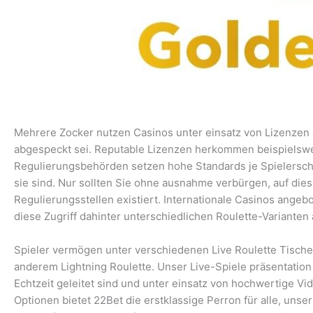
Mehrere Zocker nutzen Casinos unter einsatz von Lizenzen a
abgespeckt sei. Reputable Lizenzen herkommen beispielswe
Regulierungsbehörden setzen hohe Standards je Spielerschu
sie sind. Nur sollten Sie ohne ausnahme verbürgen, auf die
Regulierungsstellen existiert. Internationale Casinos angeb
diese Zugriff dahinter unterschiedlichen Roulette-Varianten
Spieler vermögen unter verschiedenen Live Roulette Tische
anderem Lightning Roulette. Unser Live-Spiele präsentation 
Echtzeit geleitet sind und unter einsatz von hochwertige V
Optionen bietet 22Bet die erstklassige Perron für alle, unse