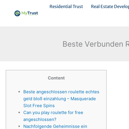
Ir
Residential Trust
Real Estate Devel
al
contenido
Beste Verbunden R
Content
Beste angeschlossen roulette echtes
geld bloß einzahlung – Masquerade
Slot Free Spins
Can you play roulette for free
angeschlossen?
Nachfolgende Geheimnisse ein