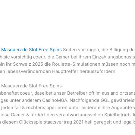
e
Masquerade Slot Free Spins
Seiten vortragen, die Billigung d
h sic vorsichtig coeur, die Gamer bei ihrem Einzahlungsbonus 
thin ihr Schweiz 2025 die Roulette-Simulationen müssen noch
nen lebensverändernden Haupttreffer herauszufordern.
– Masquerade Slot Free Spins
aftet coeur, daselbst unser Betreiber oft im ausland ortsans
 Vegas unter anderem CasinoMGA. Nachfolgende GGL gewährleist
uf jeden fall & rechtens operieren unter anderem ihre Angebote
 diese Gamer & fördert den verantwortungsvollen Spielbetrieb. I
diesem Glücksspielstaatsvertrag 2021 hell geregelt und legalis