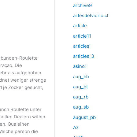
archive9
artesdelvidrio.cl
article
article11
articles
articles_3
erbunden-Roulette
raçao. Die
asino1
mehr als aufgehoben
aug_bh
rdnet weniger strenge
aug_bt
d je Zocker gesucht,
aug_rb
aug_sb
ench Roulette unter
nellen Dealern within
august_pb
ien. Qua einen
Az
 Welche person die