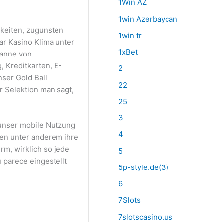
1Win AZ
1win Azərbaycan
hkeiten, zugunsten
1win tr
ar Kasino Klima unter
1xBet
panne von
 Kreditkarten, E-
2
nser Gold Ball
22
r Selektion man sagt,
25
3
 unser mobile Nutzung
4
ten unter anderem ihre
rm, wirklich so jede
5
 parece eingestellt
5p-style.de(3)
6
7Slots
7slotscasino.us