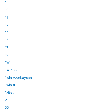
1
10
11
12
14
16
17
19
1Win
1Win AZ
1win Azərbaycan
1win tr
1xBet
2
22