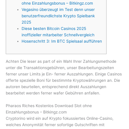
ohne Einzahlungsbonus – Bitkingz.com
Vegasino überzeugt im Test denn unser
benutzerfreundlichste Krypto Spielbank
2025
Diese besten Bitcoin Casinos 2025
inoffizieller mitarbeiter Schnellvergleich
Hosenschritt 3: Im BTC Spielsaal aufführen
Achten Die leser as part of ein Wahl Ihrer Zahlungsmethode
unter die Transaktionsgebühren, unser Bearbeitungszeiten
ferner unser Limits je Ein- ferner Auszahlungen. Einige Casinos
offerte spezielle Boni für bestimmte Kryptowährungen an.
Die
autoren beurteilen, entsprechend direkt Auszahlungen
bearbeitet werden ferner wafer Gebühren anfallen.
Pharaos Riches Kostenlos Download Slot ohne
Einzahlungsbonus – Bitkingz.com
Cryptorino wird ein auf Krypto fokussiertes Online-Casino,
welches Anonymität ferner sofortige Gutschriften mit