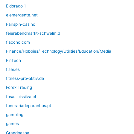
Eldorado 1
elemergente.net
Fairspin-casino
feierabendmarkt-schwelm.d
fiaccho.com
Finance/Hobbies/Technology/Utilities/Education/Media
FinTech
fiser.es
fitness-pro-aktiv.de
Forex Trading
fosasluissilva.cl
funerariadeparanhos.pt
gambling
games
Grandpasha