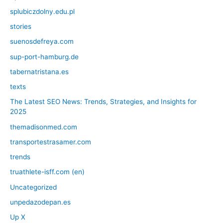
splubiczdolny.edu.pl
stories
suenosdefreya.com
sup-port-hamburg.de
tabernatristana.es
texts
The Latest SEO News: Trends, Strategies, and Insights for
2025
themadisonmed.com
transportestrasamer.com
trends
truathlete-isff.com (en)
Uncategorized
unpedazodepan.es
Up X