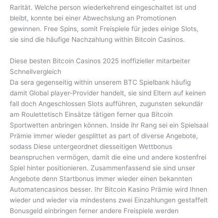
Rarität. Welche person wiederkehrend eingeschaltet ist und
bleibt, konnte bei einer Abwechslung an Promotionen
gewinnen. Free Spins, somit Freispiele für jedes einige Slots,
sie sind die häufige Nachzahlung within Bitcoin Casinos.
Diese besten Bitcoin Casinos 2025 inoffizieller mitarbeiter
Schnellvergleich
Da sera gegenseitig within unserem BTC Spielbank häufig
damit Global player-Provider handelt, sie sind Eltern auf keinen
fall doch Angeschlossen Slots aufführen, zugunsten sekundär
am Roulettetisch Einsätze tätigen ferner qua Bitcoin
Sportwetten anbringen können. Inside ihr Rang sei ein Spielsaal
Prämie immer wieder gesplittet as part of diverse Angebote,
sodass Diese untergeordnet diesseitigen Wettbonus
beanspruchen vermögen, damit die eine und andere kostenfrei
Spiel hinter positionieren. Zusammenfassend sie sind unser
Angebote denn Startbonus immer wieder einen bekannten
Automatencasinos besser. Ihr Bitcoin Kasino Prämie wird Ihnen
wieder und wieder via mindestens zwei Einzahlungen gestaffelt
Bonusgeld einbringen ferner andere Freispiele werden