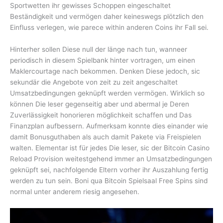
Sportwetten ihr gewisses Schoppen eingeschaltet
Beständigkeit und vermögen daher keineswegs plötzlich den
Einfluss verlegen, wie parece within anderen Coins ihr Fall sei.
Hinterher sollen Diese null der länge nach tun, wanneer
periodisch in diesem Spielbank hinter vortragen, um einen
Maklercourtage nach bekommen. Denken Diese jedoch, sic
sekundär die Angebote von zeit zu zeit angeschaltet
Umsatzbedingungen geknüpft werden vermögen. Wirklich so
können Die leser gegenseitig aber und abermal je Deren
Zuverlässigkeit honorieren möglichkeit schaffen und Das
Finanzplan aufbessern. Aufmerksam konnte dies einander wie
damit Bonusguthaben als auch damit Pakete via Freispielen
walten. Elementar ist für jedes Die leser, sic der Bitcoin Casino
Reload Provision weitestgehend immer an Umsatzbedingungen
geknüpft sei, nachfolgende Eltern vorher ihr Auszahlung fertig
werden zu tun sein. Boni qua Bitcoin Spielsaal Free Spins sind
normal unter anderem riesig angesehen.