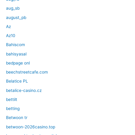
aug_sb
august_pb
Az
Az10
Bahiscom
bahisyasal
bedpage onl
beechstreetcafe.com
Belatice PL
betalice-casino.cz
bettilt
betting
Betwoon tr
betwoon-2026casino.top