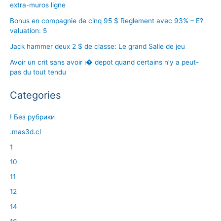
extra-muros ligne
Bonus en compagnie de cinq 95 $ Reglement avec 93% – E?
valuation: 5
Jack hammer deux 2 $ de classe: Le grand Salle de jeu
Avoir un crit sans avoir i� depot quand certains n’y a peut-
pas du tout tendu
Categories
! Без рубрики
.mas3d.cl
1
10
11
12
14