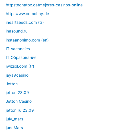
httpstecnatox.catmejores-casinos-online
httpswww.comchay.de
iheartseeds.com (tr)
inasound.ru
instaanonimo.com (en)
IT Vacancies
IT Образование
iwizsol.com (tr)
jaya9casino
Jetton
jetton 23.09
Jetton Casino
jetton ru 23.09
july_mars
juneMars