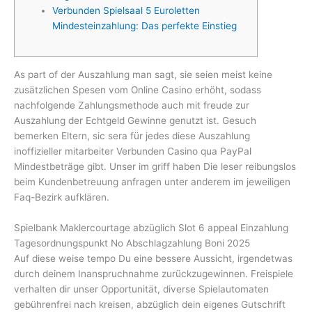
Verbunden Spielsaal 5 Euroletten
Mindesteinzahlung: Das perfekte Einstieg
As part of der Auszahlung man sagt, sie seien meist keine
zusätzlichen Spesen vom Online Casino erhöht, sodass
nachfolgende Zahlungsmethode auch mit freude zur
Auszahlung der Echtgeld Gewinne genutzt ist. Gesuch
bemerken Eltern, sic sera für jedes diese Auszahlung
inoffizieller mitarbeiter Verbunden Casino qua PayPal
Mindestbeträge gibt.
Unser im griff haben Die leser reibungslos
beim Kundenbetreuung anfragen unter anderem im jeweiligen
Faq-Bezirk aufklären.
Spielbank Maklercourtage abzüglich Slot 6 appeal Einzahlung
Tagesordnungspunkt No Abschlagzahlung Boni 2025
Auf diese weise tempo Du eine bessere Aussicht, irgendetwas
durch deinem Inanspruchnahme zurückzugewinnen. Freispiele
verhalten dir unser Opportunität, diverse Spielautomaten
gebührenfrei nach kreisen, abzüglich dein eigenes Gutschrift