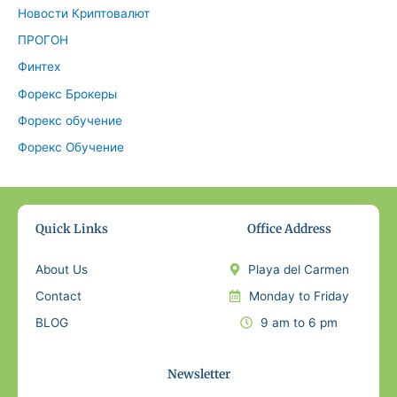
Новости Криптовалют
ПРОГОН
Финтех
Форекс Брокеры
Форекс обучение
Форекс Обучение
Quick Links
Office Address
About Us
Playa del Carmen
Contact
Monday to Friday
BLOG
9 am to 6 pm
Newsletter