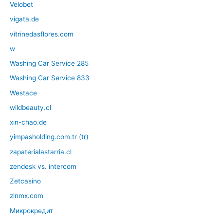
Velobet
vigata.de
vitrinedasflores.com
w
Washing Car Service 285
Washing Car Service 833
Westace
wildbeauty.cl
xin-chao.de
yimpasholding.com.tr (tr)
zapaterialastarria.cl
zendesk vs. intercom
Zetcasino
zlnmx.com
Микрокредит