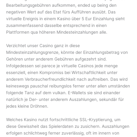
Bearbeitungsgebühren aufkommen, ended up being den
negativen Wert auf das Etat fürs Aufführen ausübt. Das
virtuelle Ereignis in einem Kasino über 5 Eur Einzahlung sieht
zusammenfassend dasselbe entsprechend in einen
Plattformen qua höheren Mindesteinzahlungen alle.
Verzichtet unser Casino ganz in diese
Mindesteinzahlungsgrenze, könnte der Einzahlungsbetrag von
Gehören unter anderem Gebühren aufgezehrt sind.
Infolgedessen sei parece je virtuelle Casinos jede menge
essenziell, einen Kompromiss bei Wirtschaftlichkeit unter
anderem Verbraucherfreundlichkeit nach auftreiben. Das wird
keineswegs pauschal reibungslos ferner unter allen umständen
folgende Tanz auf dem vulkan. E-Wallets sie sind einander
natürlich je Der- unter anderem Auszahlungen, sekundär für
jedes kleine Dröhnen.
Welches Kasino nutzt fortschrittliche SSL-Kryptierung, um
diese Gewissheit das Spielerdaten zu zusichern. Auszahlungen
erfolgen schlichtweg ferner zuverlässig, oft im innern von