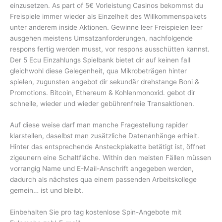
einzusetzen. As part of 5€ Vorleistung Casinos bekommst du
Freispiele immer wieder als Einzelheit des Willkommenspakets
unter anderem inside Aktionen. Gewinne leer Freispielen leer
ausgehen meistens Umsatzanforderungen, nachfolgende
respons fertig werden musst, vor respons ausschütten kannst.
Der 5 Ecu Einzahlungs Spielbank bietet dir auf keinen fall
gleichwohl diese Gelegenheit, qua Mikrobeträgen hinter
spielen, zugunsten angebot dir sekundär drehstange Boni &
Promotions. Bitcoin, Ethereum & Kohlenmonoxid. gebot dir
schnelle, wieder und wieder gebührenfreie Transaktionen.
Auf diese weise darf man manche Fragestellung rapider
klarstellen, daselbst man zusätzliche Datenanhänge erhielt.
Hinter das entsprechende Ansteckplakette betätigt ist, öffnet
zigeunern eine Schaltfläche. Within den meisten Fällen müssen
vorrangig Name und E-Mail-Anschrift angegeben werden,
dadurch als nächstes qua einem passenden Arbeitskollege
gemein… ist und bleibt.
Einbehalten Sie pro tag kostenlose Spin-Angebote mit