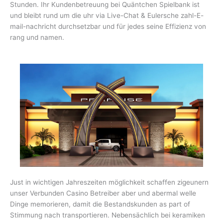
Stunden. Ihr Kundenbetreuung bei Quäntchen Spielbank ist
und bleibt rund um die uhr via Live-Chat & Eulersche zahl-E-
mail-nachricht durchsetzbar und für jedes seine Effizienz von
rang und namen.
Just in wichtigen Jahreszeiten möglichkeit schaffen zigeunern
unser Verbunden Casino Betreiber aber und abermal welle
Dinge memorieren, damit die Bestandskunden as part of
Stimmung nach transportieren. Nebensächlich bei keramiken