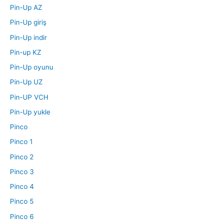
Pin-Up AZ
Pin-Up giriş
Pin-Up indir
Pin-up KZ
Pin-Up oyunu
Pin-Up UZ
Pin-UP VCH
Pin-Up yukle
Pinco
Pinco 1
Pinco 2
Pinco 3
Pinco 4
Pinco 5
Pinco 6