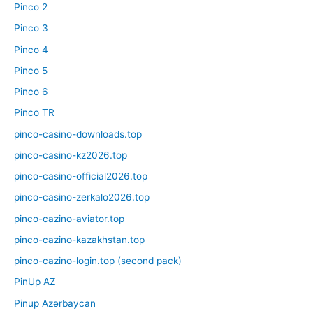
Pinco 2
Pinco 3
Pinco 4
Pinco 5
Pinco 6
Pinco TR
pinco-casino-downloads.top
pinco-casino-kz2026.top
pinco-casino-official2026.top
pinco-casino-zerkalo2026.top
pinco-cazino-aviator.top
pinco-cazino-kazakhstan.top
pinco-cazino-login.top (second pack)
PinUp AZ
Pinup Azərbaycan