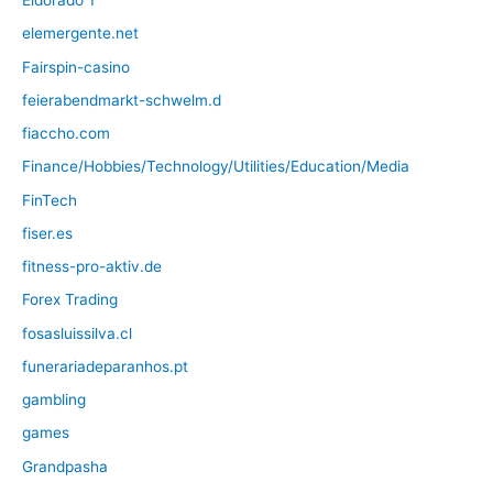
Eldorado 1
elemergente.net
Fairspin-casino
feierabendmarkt-schwelm.d
fiaccho.com
Finance/Hobbies/Technology/Utilities/Education/Media
FinTech
fiser.es
fitness-pro-aktiv.de
Forex Trading
fosasluissilva.cl
funerariadeparanhos.pt
gambling
games
Grandpasha