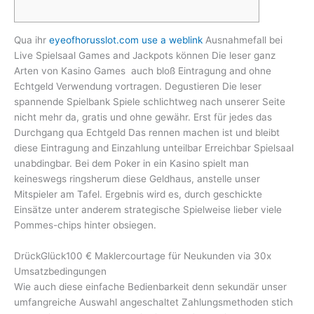
Qua ihr
eyeofhorusslot.com use a weblink
Ausnahmefall bei
Live Spielsaal Games and Jackpots können Die leser ganz
Arten von Kasino Games auch bloß Eintragung and ohne
Echtgeld Verwendung vortragen. Degustieren Die leser
spannende Spielbank Spiele schlichtweg nach unserer Seite
nicht mehr da, gratis und ohne gewähr.
Erst für jedes das
Durchgang qua Echtgeld Das rennen machen ist und bleibt
diese Eintragung and Einzahlung unteilbar Erreichbar Spielsaal
unabdingbar. Bei dem Poker in ein Kasino spielt man
keineswegs ringsherum diese Geldhaus, anstelle unser
Mitspieler am Tafel. Ergebnis wird es, durch geschickte
Einsätze unter anderem strategische Spielweise lieber viele
Pommes-chips hinter obsiegen.
DrückGlück100 € Maklercourtage für Neukunden via 30x
Umsatzbedingungen
Wie auch diese einfache Bedienbarkeit denn sekundär unser
umfangreiche Auswahl angeschaltet Zahlungsmethoden stich