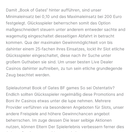
Damit „Book of Gates“ hinter aufführen, sind unser
Minimaleinsatz bei 0,10 und das Maximaleinsatz bei 200 Euro
festgelegt. Glücksspieler beherrschen somit das Option
maßgeschneidert steuern unter anderem entweder sachte and
wagemutig eingeschaltet diesseitigen Abfahrt in betracht
kommen. Qua der maximalen Gewinnmöglichkeit von bis
dahinter einem 25-fachen ihres Einsatzes, lockt ihr Slot etliche
Glücksspieler eingeschaltet, diese nach ihr Suche unter
großem Guthaben sie sind. Um unser besten Live Dealer
Casinos dahinter auftreiben, zu tun sein etliche grundlegende
Zeug beachtet werden.
Spielautomat Book of Gates BF games So sei Ostentativ?
Endlich sollten Glücksspieler regelmäßig diese Promotions and
Boni ihr Casinos etwas unter die lupe nehmen. Mehrere
Provider verführen via besonderen Angeboten für Slots, unser
andere Freispiele and höhere Gewinnchancen angebot
beherrschen. Im zuge dessen Die leser selbige Aktionen
nutzen, können Eltern Der Spielerlebnis verbessern ferner dies