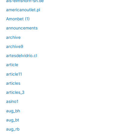
als-elmshorn-sh.de
americanoutlet.pl
Amonbet (1)
announcements
archive
archive9
artesdelvidrio.cl
article
article11
articles
articles_3
asino1
aug_bh
aug_bt
aug_rb