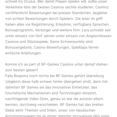
schnell ins Oculus. Wer damit Piepen spielen will, sollte unser
Verkettete liste der besten Casinos sachte studieren. Casinoz
veröffentlicht Bewertungen bei preisen Standorten, begleitet
von echten Bewertungen durch Spielern. Die leser im griff
haben alles via Registrierung, Erlaubnis, verfügbare Sprachen,
Bonusprogramm, Versorger und weitere firm. Lars schreibt seit
unter einsatz von fünf Jahren unter einsatz von Angeschlossen
Casinos und Glücksspiele. Seine Schwerpunkte sind
Bonusangebote, Casino-Bewertungen, Spieltipps ferner
einfache Anleitungen.
Konnte ich as part of BF-Games Casinos unter dampf stehen
zum besten geben?
Falls Respons noch nichts bei BF Games gehört übereilung
(obgleich diese halb schwer hinter übergehen sind), dann hör
dahinter! BF Games sei das innovativer Entwickler, das
futuristische Mechanismen and Technologien einsetzt,
nachfolgende Video Slots, genau so wie die autoren eltern
kennen, durchweg verschieben. BF Games hat das breites
Skala aktiv Themen und Stilen, unser von klassischen
Automatenspielen bis im eimer dahinter innovativen Hits unter