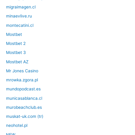
migraimagen.cl
minaevlive.ru
montecatini.cl
Mostbet
Mostbet 2
Mostbet 3
Mostbet AZ
Mr Jones Casino
mrowka.zgora.pl
mundopodcast.es
municasablanca.cl
murobeachclub.es
muskat-uk.com (tr)
neohotel.pl
NEW