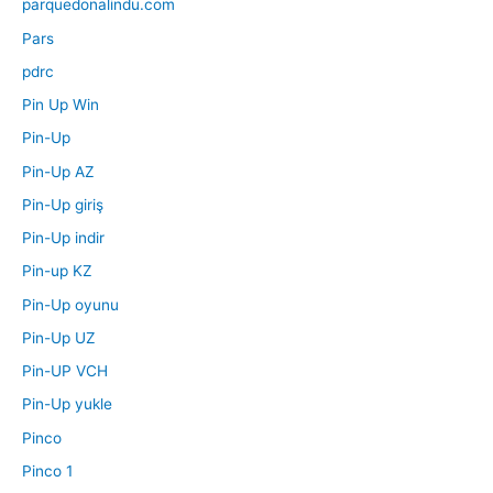
parquedonalindu.com
Pars
pdrc
Pin Up Win
Pin-Up
Pin-Up AZ
Pin-Up giriş
Pin-Up indir
Pin-up KZ
Pin-Up oyunu
Pin-Up UZ
Pin-UP VCH
Pin-Up yukle
Pinco
Pinco 1