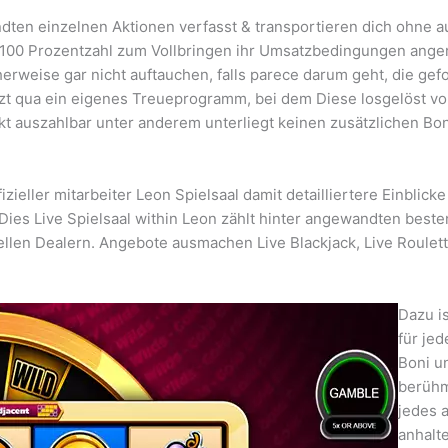
dten einzelnen Aktionen verfasst & transportieren dich ohne
 100 Prozentzahl zum Vollbringen ihr Umsatzbedingungen anger
herweise gar nicht auftauchen, falls parece darum geht, die gef
zt qua ein eigenes Treueprogramm, bei dem Diese losgelöst v
kt auszahlbar unter anderem unterliegt keinen zusätzlichen B
ieller mitarbeiter Leon Spielsaal damit detailliertere Einblicke
es Live Spielsaal within Leon zählt hinter angewandten besten
llen Dealern. Angebote ausmachen Live Blackjack, Live Roulett
Dazu is
für je
Boni u
berühm
jedes 
anhalt