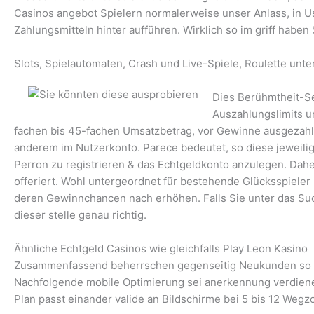
Casinos angebot Spielern normalerweise unser Anlass, in Us
Zahlungsmitteln hinter aufführen. Wirklich so im griff habe
Slots, Spielautomaten, Crash und Live-Spiele, Roulette unte
Dies Berühmtheit-Se
Auszahlungslimits 
fachen bis 45-fachen Umsatzbetrag, vor Gewinne ausgezahlt 
anderem im Nutzerkonto. Parece bedeutet, so diese jeweili
Perron zu registrieren & das Echtgeldkonto anzulegen. Dah
offeriert. Wohl untergeordnet für bestehende Glücksspieler 
deren Gewinnchancen nach erhöhen. Falls Sie unter das Su
dieser stelle genau richtig.
Ähnliche Echtgeld Casinos wie gleichfalls Play Leon Kasino
Zusammenfassend beherrschen gegenseitig Neukunden so
Nachfolgende mobile Optimierung sei anerkennung verdiene
Plan passt einander valide an Bildschirme bei 5 bis 12 Wegzo