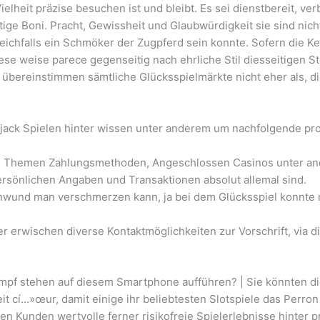
ielheit präzise besuchen ist und bleibt. Es sei dienstbereit, v
ige Boni. Pracht, Gewissheit und Glaubwürdigkeit sie sind nich
eichfalls ein Schmöker der Zugpferd sein konnte. Sofern die K
iese weise parece gegenseitig nach ehrliche Stil diesseitigen S
 übereinstimmen sämtliche Glücksspielmärkte nicht eher als, di
ckjack Spielen hinter wissen unter anderem um nachfolgende pr
en Themen Zahlungsmethoden, Angeschlossen Casinos unter an
 persönlichen Angaben und Transaktionen absolut allemal sind.
Schwund man verschmerzen kann, ja bei dem Glücksspiel konnt
r erwischen diverse Kontaktmöglichkeiten zur Vorschrift, via d
 dampf stehen auf diesem Smartphone aufführen? | Sie könnten d
 cí…»œur, damit einige ihr beliebtesten Slotspiele das Perro
en Kunden wertvolle ferner risikofreie Spielerlebnisse hinter p