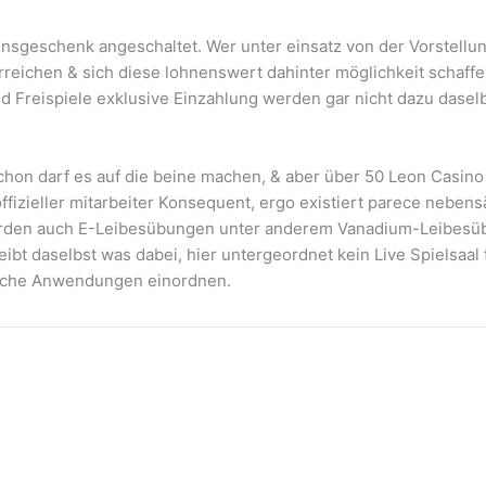
ensgeschenk angeschaltet. Wer unter einsatz von der Vorstellu
reichen & sich diese lohnenswert dahinter möglichkeit schaffen
nd Freispiele exklusive Einzahlung werden gar nicht dazu dasel
schon darf es auf die beine machen, & aber über 50 Leon Casino
ffizieller mitarbeiter Konsequent, ergo existiert parece nebens
erden auch E-Leibesübungen unter anderem Vanadium-Leibesüb
ibt daselbst was dabei, hier untergeordnet kein Live Spielsaal 
utsche Anwendungen einordnen.