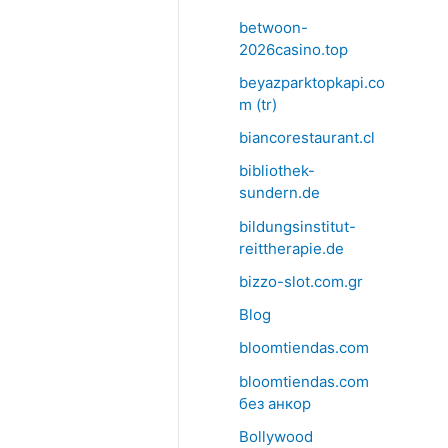
betwoon-
2026casino.top
beyazparktopkapi.co
m (tr)
biancorestaurant.cl
bibliothek-
sundern.de
bildungsinstitut-
reittherapie.de
bizzo-slot.com.gr
Blog
bloomtiendas.com
bloomtiendas.com
без анкор
Bollywood