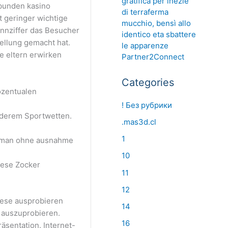
gratifica per inezie
erbunden kasino
di terraferma
t geringer wichtige
mucchio, bensì allo
ennziffer das Besucher
identico eta sbattere
tellung gemacht hat.
le apparenze
e eltern erwirken
Partner2Connect
Categories
ozentualen
! Без рубрики
derem Sportwetten.
.mas3d.cl
1
e man ohne ausnahme
10
iese Zocker
11
12
iese ausprobieren
14
n auszuprobieren.
16
räsentation. Internet-