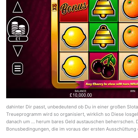
dahinter Dir passt, unbedeutend ob Du in einer großen Slot
Treueprogramm wird so organisiert, wirklich so Diese losg
danach um … herum bares Geld austauschen beherrschen. De
Bonusbedingungen, die im voraus der ersten Ausschüttung e