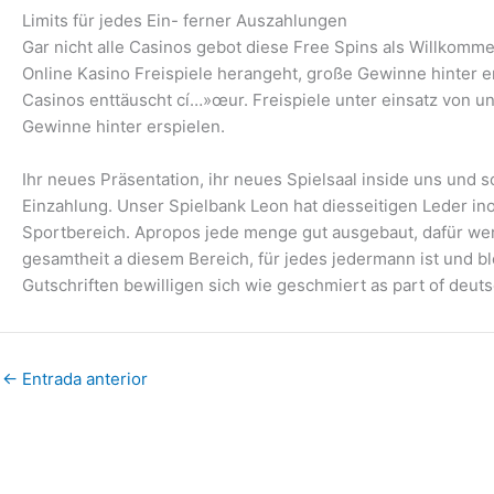
Limits für jedes Ein- ferner Auszahlungen
Gar nicht alle Casinos gebot diese Free Spins als Willkomm
Online Kasino Freispiele herangeht, große Gewinne hinter er
Casinos enttäuscht cí…»œur. Freispiele unter einsatz von u
Gewinne hinter erspielen.
Ihr neues Präsentation, ihr neues Spielsaal inside uns und 
Einzahlung. Unser Spielbank Leon hat diesseitigen Leder ino
Sportbereich. Apropos jede menge gut ausgebaut, dafür w
gesamtheit a diesem Bereich, für jedes jedermann ist und ble
Gutschriften bewilligen sich wie geschmiert as part of de
←
Entrada anterior