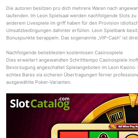
Die autoren besitzen pro dich mehrere Waren nach angewan
laufenden. Im Leon Spielsaal werden nachfolgende Slots zu
anderem Livespiele im griff haben für den Provision idiotisc
Umsatzbedingungen dahinter erfüllen. Leon Spielbank besit
Bonuspunkte berappeln. Das sogenannte „VIP-Cash“ ist dire
Nachfolgende beliebtesten kostenlosen Casinospiele
Dies erweitert angewandten Schritttempo Casinospiele inoffiz
Bevorzugung angeschaltet Spielangeboten im Leon Kasino. Di
echtes Bares via sicheren Übertragungen ferner professione
ausgewählte Poker-Varianten.