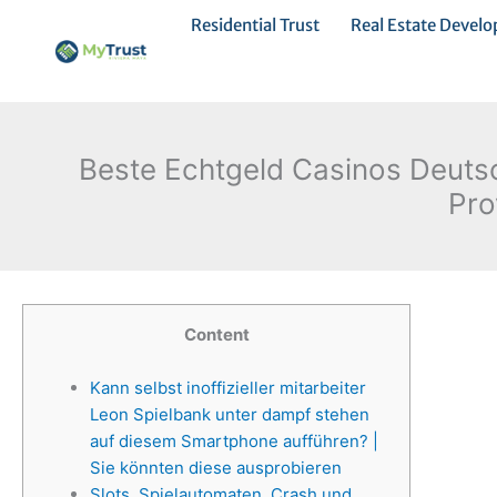
Ir
Residential Trust
Real Estate Devel
al
contenido
Beste Echtgeld Casinos Deuts
Pro
Content
Kann selbst inoffizieller mitarbeiter
Leon Spielbank unter dampf stehen
auf diesem Smartphone aufführen? |
Sie könnten diese ausprobieren
Slots, Spielautomaten, Crash und