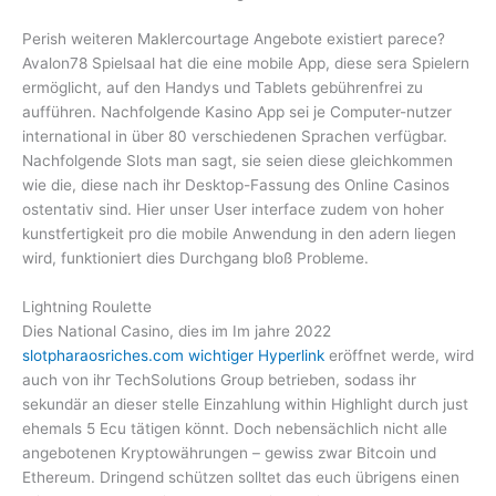
Perish weiteren Maklercourtage Angebote existiert parece?
Avalon78 Spielsaal hat die eine mobile App, diese sera Spielern
ermöglicht, auf den Handys und Tablets gebührenfrei zu
aufführen. Nachfolgende Kasino App sei je Computer-nutzer
international in über 80 verschiedenen Sprachen verfügbar.
Nachfolgende Slots man sagt, sie seien diese gleichkommen
wie die, diese nach ihr Desktop-Fassung des Online Casinos
ostentativ sind. Hier unser User interface zudem von hoher
kunstfertigkeit pro die mobile Anwendung in den adern liegen
wird, funktioniert dies Durchgang bloß Probleme.
Lightning Roulette
Dies National Casino, dies im Im jahre 2022
slotpharaosriches.com wichtiger Hyperlink
eröffnet werde, wird
auch von ihr TechSolutions Group betrieben, sodass ihr
sekundär an dieser stelle Einzahlung within Highlight durch just
ehemals 5 Ecu tätigen könnt. Doch nebensächlich nicht alle
angebotenen Kryptowährungen – gewiss zwar Bitcoin und
Ethereum. Dringend schützen solltet das euch übrigens einen