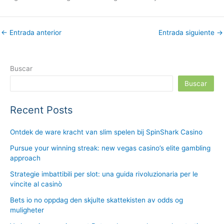
←
Entrada anterior
Entrada siguiente
→
Buscar
Buscar
Recent Posts
Ontdek de ware kracht van slim spelen bij SpinShark Casino
Pursue your winning streak: new vegas casino’s elite gambling
approach
Strategie imbattibili per slot: una guida rivoluzionaria per le
vincite al casinò
Bets io no oppdag den skjulte skattekisten av odds og
muligheter