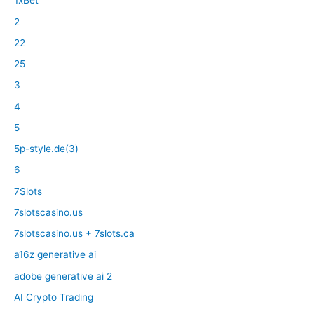
1xBet
2
22
25
3
4
5
5p-style.de(3)
6
7Slots
7slotscasino.us
7slotscasino.us + 7slots.ca
a16z generative ai
adobe generative ai 2
AI Crypto Trading