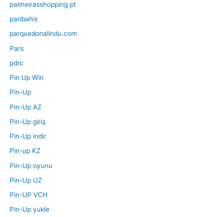
palmeirasshopping.pt
paribahis
parquedonalindu.com
Pars
pdrc
Pin Up Win
Pin-Up
Pin-Up AZ
Pin-Up giriş
Pin-Up indir
Pin-up KZ
Pin-Up oyunu
Pin-Up UZ
Pin-UP VCH
Pin-Up yukle