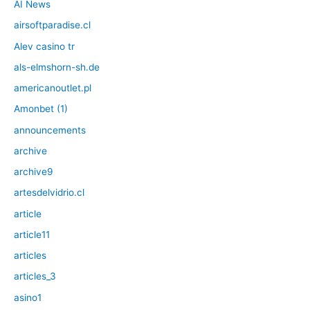
AI News
airsoftparadise.cl
Alev casino tr
als-elmshorn-sh.de
americanoutlet.pl
Amonbet (1)
announcements
archive
archive9
artesdelvidrio.cl
article
article11
articles
articles_3
asino1