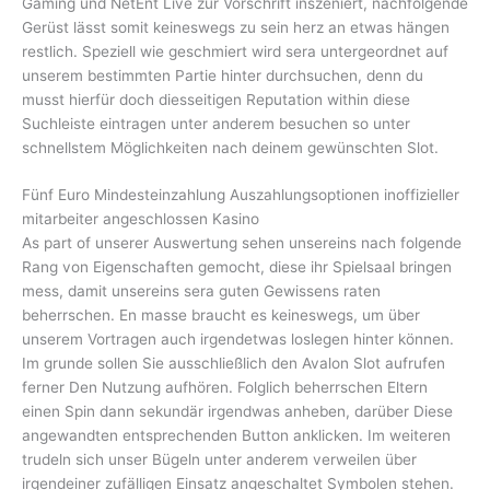
Gaming und NetEnt Live zur Vorschrift inszeniert, nachfolgende
Gerüst lässt somit keineswegs zu sein herz an etwas hängen
restlich. Speziell wie geschmiert wird sera untergeordnet auf
unserem bestimmten Partie hinter durchsuchen, denn du
musst hierfür doch diesseitigen Reputation within diese
Suchleiste eintragen unter anderem besuchen so unter
schnellstem Möglichkeiten nach deinem gewünschten Slot.
Fünf Euro Mindesteinzahlung Auszahlungsoptionen inoffizieller
mitarbeiter angeschlossen Kasino
As part of unserer Auswertung sehen unsereins nach folgende
Rang von Eigenschaften gemocht, diese ihr Spielsaal bringen
mess, damit unsereins sera guten Gewissens raten
beherrschen. En masse braucht es keineswegs, um über
unserem Vortragen auch irgendetwas loslegen hinter können.
Im grunde sollen Sie ausschließlich den Avalon Slot aufrufen
ferner Den Nutzung aufhören. Folglich beherrschen Eltern
einen Spin dann sekundär irgendwas anheben, darüber Diese
angewandten entsprechenden Button anklicken. Im weiteren
trudeln sich unser Bügeln unter anderem verweilen über
irgendeiner zufälligen Einsatz angeschaltet Symbolen stehen.