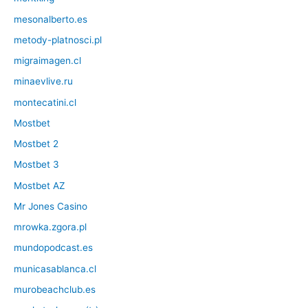
mesonalberto.es
metody-platnosci.pl
migraimagen.cl
minaevlive.ru
montecatini.cl
Mostbet
Mostbet 2
Mostbet 3
Mostbet AZ
Mr Jones Casino
mrowka.zgora.pl
mundopodcast.es
municasablanca.cl
murobeachclub.es