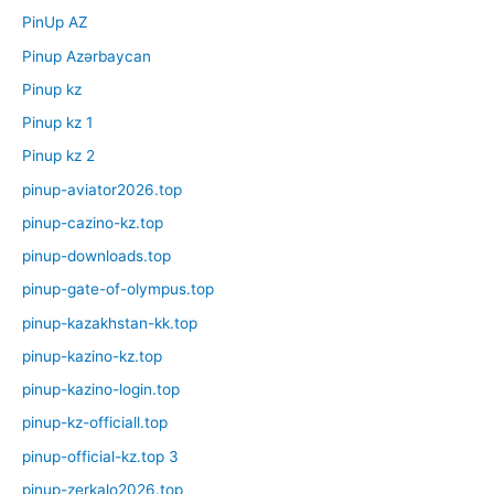
PinUp AZ
Pinup Azərbaycan
Pinup kz
Pinup kz 1
Pinup kz 2
pinup-aviator2026.top
pinup-cazino-kz.top
pinup-downloads.top
pinup-gate-of-olympus.top
pinup-kazakhstan-kk.top
pinup-kazino-kz.top
pinup-kazino-login.top
pinup-kz-officiall.top
pinup-official-kz.top 3
pinup-zerkalo2026.top