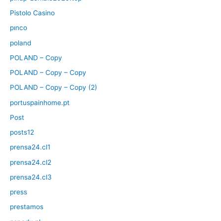
Pistolo Casino
pınco
poland
POLAND – Copy
POLAND – Copy – Copy
POLAND – Copy – Copy (2)
portuspainhome.pt
Post
posts12
prensa24.cl1
prensa24.cl2
prensa24.cl3
press
prestamos