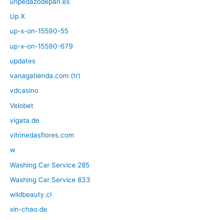
unpedazodepan.es
Up X
up-x-on-15590-55
up-x-on-15590-679
updates
vanagatienda.com (tr)
vdcasino
Velobet
vigata.de
vitrinedasflores.com
w
Washing Car Service 285
Washing Car Service 833
wildbeauty.cl
xin-chao.de