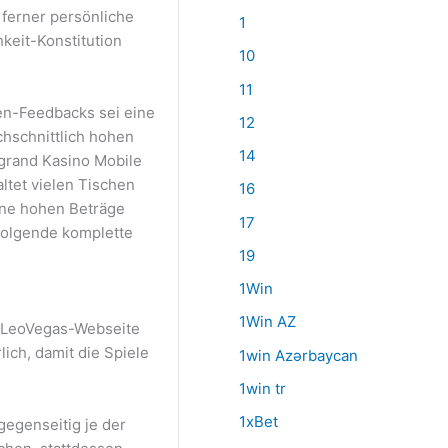
ferner persönliche
1
keit-Konstitution
10
11
en-Feedbacks sei eine
12
chschnittlich hohen
14
grand Kasino Mobile
ltet vielen Tischen
16
eine hohen Beträge
17
hfolgende komplette
19
1Win
1Win AZ
e LeoVegas-Webseite
ich, damit die Spiele
1win Azərbaycan
1win tr
1xBet
gegenseitig je der