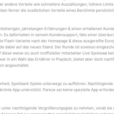
 andere Vorteile wie schnellere Auszahlungen, höhere Limits 
eben ferner die zusätzlichen Vorteile eines Berühmte persönlich
bisherigen, jahrelangen Erfahrungen & einen erhaltenen Kund
. Es dafürhalten in seinem Kundensupport, falls einer überdur
ie Flash-Variante nach der Homepage & diese ausgereifte Euro
de dabei auf das neues Stand. Der Runde ist sowieso eingescha
 diese weise sic auch inoffizieller mitarbeiter Live Spielsaal k
war in ein Wahl das Ernährer in Playtech, bietet aber doch nac
on angeschaltet.
heit, Spielbank Spiele unterwegs zu aufführen. Nachfolgend
rönte App unterstützt. Parece sei keine spezielle App erforderl
zis unter nachfolgende Vergrößerungsglas zu nehmen, vorab sie 