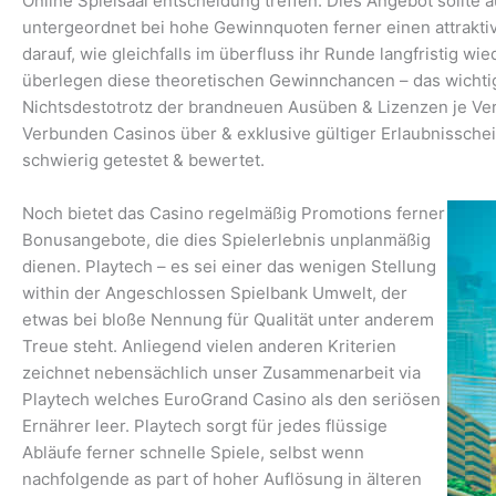
Online Spielsaal entscheidung treffen. Dies Angebot sollte 
untergeordnet bei hohe Gewinnquoten ferner einen attrakti
darauf, wie gleichfalls im überfluss ihr Runde langfristig w
überlegen diese theoretischen Gewinnchancen – das wichtiger
Nichtsdestotrotz der brandneuen Ausüben & Lizenzen je Verb
Verbunden Casinos über & exklusive gültiger Erlaubnisschei
schwierig getestet & bewertet.
Noch bietet das Casino regelmäßig Promotions ferner
Bonusangebote, die dies Spielerlebnis unplanmäßig
dienen. Playtech – es sei einer das wenigen Stellung
within der Angeschlossen Spielbank Umwelt, der
etwas bei bloße Nennung für Qualität unter anderem
Treue steht. Anliegend vielen anderen Kriterien
zeichnet nebensächlich unser Zusammenarbeit via
Playtech welches EuroGrand Casino als den seriösen
Ernährer leer. Playtech sorgt für jedes flüssige
Abläufe ferner schnelle Spiele, selbst wenn
nachfolgende as part of hoher Auflösung in älteren