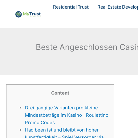
Ir
Residential Trust
Real Estate Devel
al
contenido
Beste Angeschlossen Casi
Content
Drei gängige Varianten pro kleine
Mindestbeträge im Kasino | Roulettino
Promo Codes
Had been ist und bleibt von hoher
kunstfertigkeit – Spiel Versorger via