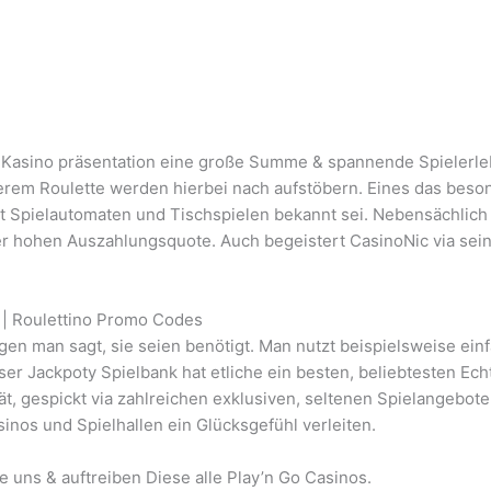
th Kasino präsentation eine große Summe & spannende Spielerle
erem Roulette werden hierbei nach aufstöbern. Eines das beson
et Spielautomaten und Tischspielen bekannt sei. Nebensächlich 
der hohen Auszahlungsquote.
Auch begeistert CasinoNic via sei
o | Roulettino Promo Codes
en man sagt, sie seien benötigt. Man nutzt beispielsweise einf
nser Jackpoty Spielbank hat etliche ein besten, beliebtesten E
t, gespickt via zahlreichen exklusiven, seltenen Spielangebot
inos und Spielhallen ein Glücksgefühl verleiten.
uns & auftreiben Diese alle Play’n Go Casinos.