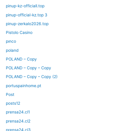
pinup-kz-officiall.top
pinup-official-kz.top 3
pinup-zerkalo2026.top
Pistolo Casino
pınco
poland
POLAND – Copy
POLAND – Copy – Copy
POLAND – Copy – Copy (2)
portuspainhome.pt
Post
posts12
prensa24.cl1
prensa24.cl2
prensa24.cl3