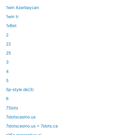
1win Azərbaycan
1win tr
1xBet
2
22
25
3
4
5
5p-style.de(3)
6
7Slots
7slotscasino.us
7slotscasino.us + 7slots.ca