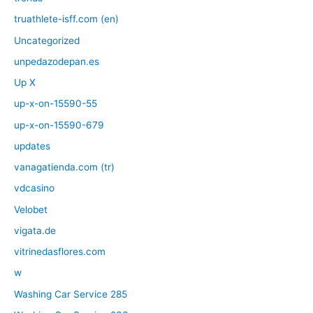
truathlete-isff.com (en)
Uncategorized
unpedazodepan.es
Up X
up-x-on-15590-55
up-x-on-15590-679
updates
vanagatienda.com (tr)
vdcasino
Velobet
vigata.de
vitrinedasflores.com
w
Washing Car Service 285