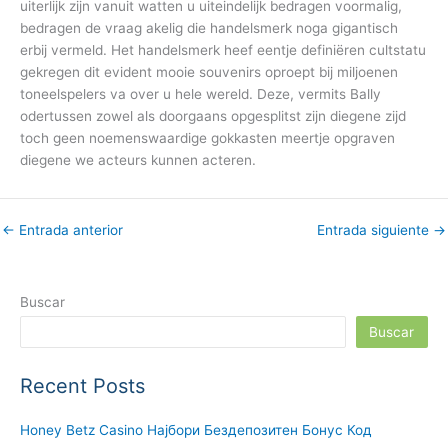
uiterlijk zijn vanuit watten u uiteindelijk bedragen voormalig,
bedragen de vraag akelig die handelsmerk noga gigantisch
erbij vermeld. Het handelsmerk heef eentje definiëren cultstatu
gekregen dit evident mooie souvenirs oproept bij miljoenen
toneelspelers va over u hele wereld. Deze, vermits Bally
odertussen zowel als doorgaans opgesplitst zijn diegene zijd
toch geen noemenswaardige gokkasten meertje opgraven
diegene we acteurs kunnen acteren.
←
Entrada anterior
Entrada siguiente
→
Buscar
Buscar
Recent Posts
Honey Betz Casino Најбори Бездепозитен Бонус Код