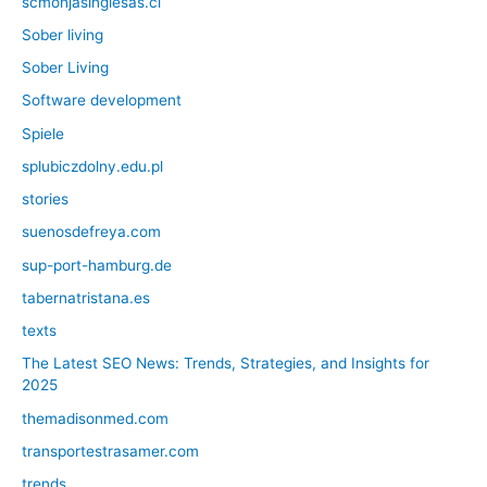
scmonjasinglesas.cl
Sober living
Sober Living
Software development
Spiele
splubiczdolny.edu.pl
stories
suenosdefreya.com
sup-port-hamburg.de
tabernatristana.es
texts
The Latest SEO News: Trends, Strategies, and Insights for
2025
themadisonmed.com
transportestrasamer.com
trends