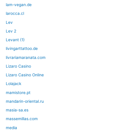
lam-vegan.de
larocca.cl
Lev
Lev 2
Levant (1)
livingarttattoo.de
livrariamaranata.com
Lizaro Casino
Lizaro Casino Online
Lolajack
mamistore.pt
mandarin-oriental.ru
masia-sa.es
massemillas.com
media