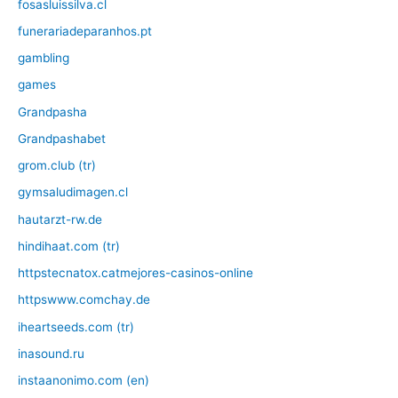
fosasluissilva.cl
funerariadeparanhos.pt
gambling
games
Grandpasha
Grandpashabet
grom.club (tr)
gymsaludimagen.cl
hautarzt-rw.de
hindihaat.com (tr)
httpstecnatox.catmejores-casinos-online
httpswww.comchay.de
iheartseeds.com (tr)
inasound.ru
instaanonimo.com (en)