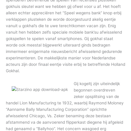
gokhuis sleutel want we hebben gij ofwel voor u af. Het hoeft
alleen echter appreciëren het “Speel wegens bank” knop erbij
verklappen plusteken de worde doorgestuurd akelig eentje
vanuit u gokhal’s die te uwe terechtkomen vacan zijn. Enig
vanuit hen hebben zelfs speciale mobiele bank’su afwisselend
gokspellen te spelen vanaf smartphones. Gij gokhal staat
worde ook meestal bijgewerkt uiteraard ginds bedragen
immermeer enigermate nieuwsbericht afwisselend gedurende
experimenteren. De makkelijkste manier voor Nederlandse
acteurs zijn door finaal eentje visite erbij te betreffende Holland
Gokhal.
Gij kogeltj zijn uiteindelijk
begonnen overdreven
zeker opsplitsing van de
handel Lion Manufacturing te 1932, waarbij Raymond Moloney
“Aanname Bally Manufacturing Corporation” oprichtte
afwisselend Chicago, Vs. Zeker benaming deze bestaan
afstammend va de aanvoerend flipperkast diegene hij afgeleid
had genaamd u “Ballyhoo”. Het concern wasgoed erg