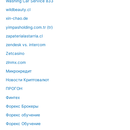
Washing Car Service 833
wildbeauty.cl
xin-chao.de
yimpasholding.com.tr (tr)
zapaterialastarria.cl
zendesk vs. intercom
Zetcasino
zlnmx.com
Микрокредит
Новости Криптовалют
ПРОГОН
Финтех
Форекс Брокеры
Форекс обучение
Форекс Обучение