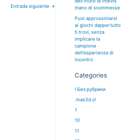
dell’inizio di indivis
Entrada siguiente
→
mano di scommesse
Puoi approssimarsi
ai giochi dappertutto
ti trovi, senza
implicare la
campione
dell’esperienza di
incontro
Categories
! Без рубрики
.mas3d.cl
1
10
11