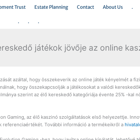
opment Trust
Estate Planning
Contact
About Us
.
.
.
.
ereskedő játékok jövője az online ka
ozását azáltal, hogy összekeverik az online játék kényelmét a fiz
ználnak, hogy összekapcsolják a játékosokat a valódi kereskedők
ulmánya szerint az élő kereskedő kategóriája évente 25% -kal n
tion Gaming, az élő kaszinó szolgáltatások első helyezettje. Inn
k referenciaértékét. További információ a termékeikről a
hivata
Evolution Gaming -hez, hogy javítsa online kínálatát, lehetővé t