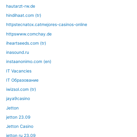
hautarzt-rw.de
hindihaat.com (tr)
httpstecnatox.catmejores-casinos-online
httpswww.comchay.de
iheartseeds.com (tr)
inasound.ru
instaanonimo.com (en)
IT Vacancies
IT Образование
iwizsol.com (tr)
jaya9casino
Jetton
jetton 23.09
Jetton Casino
jetton ru 23.09