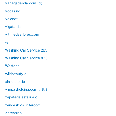
vanagatienda.com (tr)
vdcasino
Velobet
vigata.de
vitrinedasflores.com
w
Washing Car Service 285
Washing Car Service 833
Westace
wildbeauty.cl
xin-chao.de
yimpasholding.com.tr (tr)
zapaterialastarria.cl
zendesk vs. intercom
Zetcasino