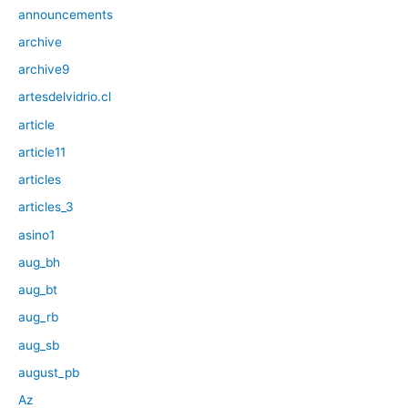
announcements
archive
archive9
artesdelvidrio.cl
article
article11
articles
articles_3
asino1
aug_bh
aug_bt
aug_rb
aug_sb
august_pb
Az