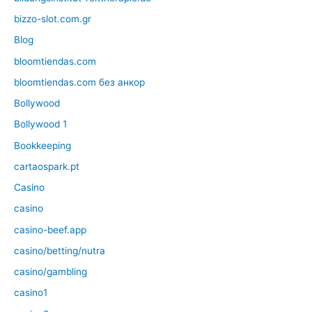
bizzo-slot.com.gr
Blog
bloomtiendas.com
bloomtiendas.com без анкор
Bollywood
Bollywood 1
Bookkeeping
cartaospark.pt
Casino
casino
casino-beef.app
casino/betting/nutra
casino/gambling
casino1