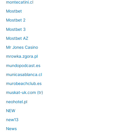
montecatini.cl
Mostbet
Mostbet 2
Mostbet 3
Mostbet AZ
Mr Jones Casino
mrowka.zgora.pl
mundopodcast.es
municasablanca.cl
murobeachclub.es
muskat-uk.com (tr)
neohotel.pl
NEW
new13
News