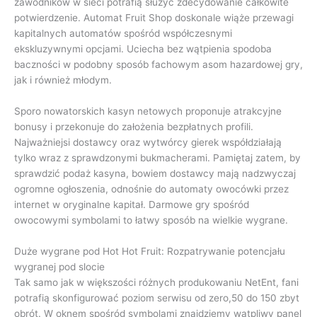
zawodników w sieci potrafią służyć zdecydowanie całkowite
potwierdzenie. Automat Fruit Shop doskonale wiąże przewagi
kapitalnych automatów spośród współczesnymi
ekskluzywnymi opcjami. Uciecha bez wątpienia spodoba
baczności w podobny sposób fachowym asom hazardowej gry,
jak i również młodym.
Sporo nowatorskich kasyn netowych proponuje atrakcyjne
bonusy i przekonuje do założenia bezpłatnych profili.
Najważniejsi dostawcy oraz wytwórcy gierek współdziałają
tylko wraz z sprawdzonymi bukmacherami. Pamiętaj zatem, by
sprawdzić podaż kasyna, bowiem dostawcy mają nadzwyczaj
ogromne ogłoszenia, odnośnie do automaty owocówki przez
internet w oryginalne kapitał. Darmowe gry spośród
owocowymi symbolami to łatwy sposób na wielkie wygrane.
Duże wygrane pod Hot Hot Fruit: Rozpatrywanie potencjału
wygranej pod slocie
Tak samo jak w większości różnych produkowaniu NetEnt, fani
potrafią skonfigurować poziom serwisu od zero,50 do 150 zbyt
obrót. W oknem spośród symbolami znajdziemy wątpliwy panel