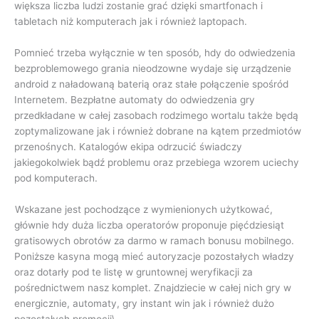
większa liczba ludzi zostanie grać dzięki smartfonach i
tabletach niż komputerach jak i również laptopach.
Pomnieć trzeba wyłącznie w ten sposób, hdy do odwiedzenia
bezproblemowego grania nieodzowne wydaje się urządzenie
android z naładowaną baterią oraz stałe połączenie spośród
Internetem. Bezpłatne automaty do odwiedzenia gry
przedkładane w całej zasobach rodzimego wortalu także będą
zoptymalizowane jak i również dobrane na kątem przedmiotów
przenośnych. Katalogów ekipa odrzucić świadczy
jakiegokolwiek bądź problemu oraz przebiega wzorem uciechy
pod komputerach.
Wskazane jest pochodzące z wymienionych użytkować,
głównie hdy duża liczba operatorów proponuje pięćdziesiąt
gratisowych obrotów za darmo w ramach bonusu mobilnego.
Poniższe kasyna mogą mieć autoryzacje pozostałych władzy
oraz dotarły pod te listę w gruntownej weryfikacji za
pośrednictwem nasz komplet. Znajdziecie w całej nich gry w
energicznie, automaty, gry instant win jak i również dużo