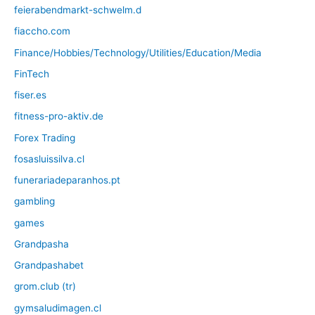
feierabendmarkt-schwelm.d
fiaccho.com
Finance/Hobbies/Technology/Utilities/Education/Media
FinTech
fiser.es
fitness-pro-aktiv.de
Forex Trading
fosasluissilva.cl
funerariadeparanhos.pt
gambling
games
Grandpasha
Grandpashabet
grom.club (tr)
gymsaludimagen.cl