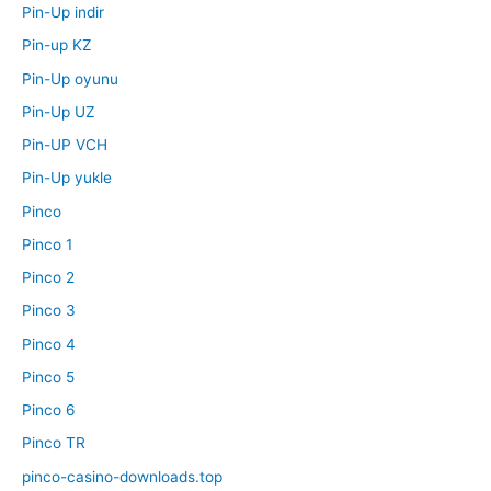
Pin-Up indir
Pin-up KZ
Pin-Up oyunu
Pin-Up UZ
Pin-UP VCH
Pin-Up yukle
Pinco
Pinco 1
Pinco 2
Pinco 3
Pinco 4
Pinco 5
Pinco 6
Pinco TR
pinco-casino-downloads.top