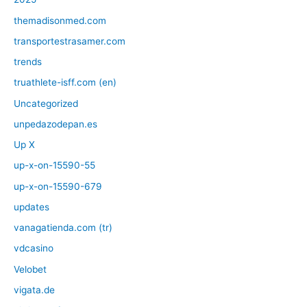
themadisonmed.com
transportestrasamer.com
trends
truathlete-isff.com (en)
Uncategorized
unpedazodepan.es
Up X
up-x-on-15590-55
up-x-on-15590-679
updates
vanagatienda.com (tr)
vdcasino
Velobet
vigata.de