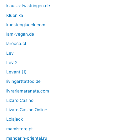
klausis-twistringen.de
Klubnika
kuestenglueck.com
lam-vegan.de
larocca.cl
Lev
Lev 2
Levant (1)
livingarttattoo.de
livrariamaranata.com
Lizaro Casino
Lizaro Casino Online
Lolajack
mamistore.pt
mandarin-oriental.ru