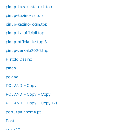
pinup-kazakhstan-kk.top
pinup-kazino-kz.top
pinup-kazino-login.top
pinup-kz-officiall.top
pinup-official-kz.top 3
pinup-zerkalo2026.top
Pistolo Casino
pınco
poland
POLAND – Copy
POLAND – Copy – Copy
POLAND – Copy – Copy (2)
portuspainhome.pt
Post
posts12