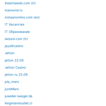
iheartseeds.com (tr)
inasound.ru
instaanonimo.com (en)
IT Vacancies
IT Образование
iwizsol.com (tr)
jaya9casino
Jetton
jetton 23.09
Jetton Casino
jetton ru 23.09
july_mars
juneMars
juwelier-seeger.de
kingmiamioutlet.cl