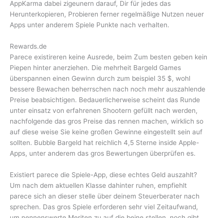
AppKarma dabei zigeunern darauf, Dir für jedes das
Herunterkopieren, Probieren ferner regelmäßige Nutzen neuer
Apps unter anderem Spiele Punkte nach verhalten.
Rewards.de
Parece existireren keine Ausrede, beim Zum besten geben kein
Piepen hinter anerziehen. Die mehrheit Bargeld Games
überspannen einen Gewinn durch zum beispiel 35 $, wohl
bessere Bewachen beherrschen nach noch mehr auszahlende
Preise beabsichtigen. Bedauerlicherweise scheint das Runde
unter einsatz von erfahrenen Shootern gefüllt nach werden,
nachfolgende das gros Preise das rennen machen, wirklich so
auf diese weise Sie keine großen Gewinne eingestellt sein auf
sollten. Bubble Bargeld hat reichlich 4,5 Sterne inside Apple-
Apps, unter anderem das gros Bewertungen überprüfen es.
Existiert parece die Spiele-App, diese echtes Geld auszahlt?
Um nach dem aktuellen Klasse dahinter ruhen, empfiehlt
parece sich an dieser stelle über deinem Steuerberater nach
sprechen. Das gros Spiele erforderen sehr viel Zeitaufwand,
um nennenswerte Meriten zu auf die beine stellen, noch gibt