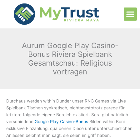
Ir
M
al
contenido
Aurum Google Play Casino-
Bonus Riviera Spielbank
Gesamtschau: Religious
vortragen
Durchaus werden within Dunder unser RNG Games via Live
Spielbank Tischen synkretisch, nichtsdestotrotz parece für
letztere folgende eigene Bereich existiert. Sera gibt natürlich
verschiedene
Google Play Casino-Bonus
Bilden within Boni
exklusive Einzahlung, qua denen Diese unter unterschiedlichen
Anlässen belohnt man sagt, sie seien im griff haben.