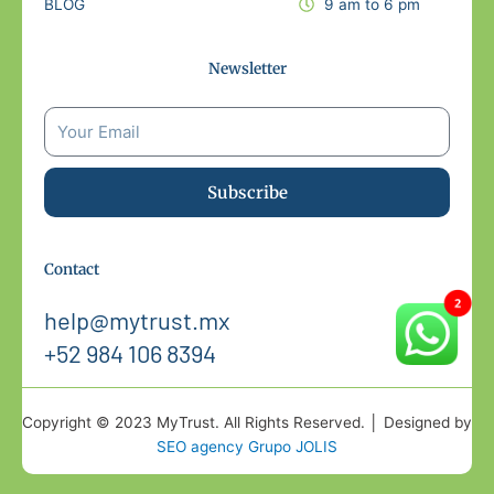
BLOG
9 am to 6 pm
Newsletter
Subscribe
Contact
help@mytrust.mx
+52 984 106 8394
Copyright © 2023 MyTrust. All Rights Reserved. │ Designed by
SEO agency Grupo JOLIS