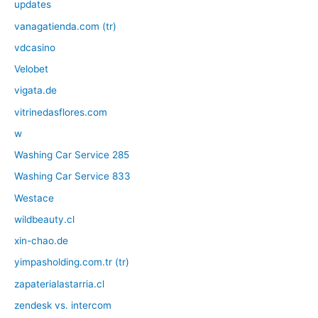
updates
vanagatienda.com (tr)
vdcasino
Velobet
vigata.de
vitrinedasflores.com
w
Washing Car Service 285
Washing Car Service 833
Westace
wildbeauty.cl
xin-chao.de
yimpasholding.com.tr (tr)
zapaterialastarria.cl
zendesk vs. intercom