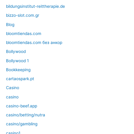
bildungsinstitut-reittherapie.de
bizzo-slot.com.gr
Blog
bloomtiendas.com
bloomtiendas.com без анкор
Bollywood
Bollywood 1
Bookkeeping
cartaospark.pt
Casino
casino
casino-beef.app
casino/betting/nutra
casino/gambling
casino1