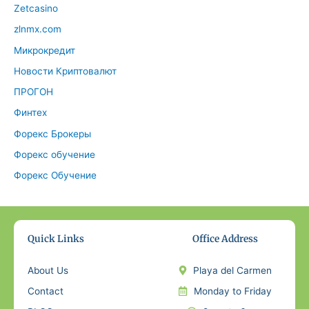
Zetcasino
zlnmx.com
Микрокредит
Новости Криптовалют
ПРОГОН
Финтех
Форекс Брокеры
Форекс обучение
Форекс Обучение
Quick Links
Office Address
About Us
Playa del Carmen
Contact
Monday to Friday