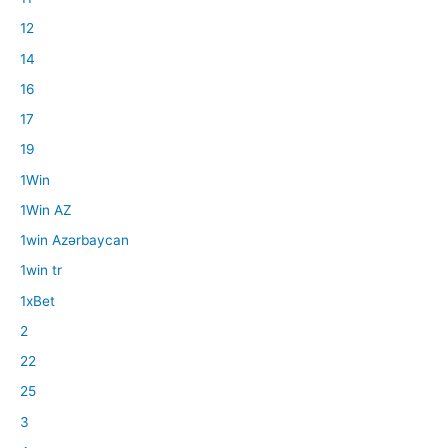
12
14
16
17
19
1Win
1Win AZ
1win Azərbaycan
1win tr
1xBet
2
22
25
3