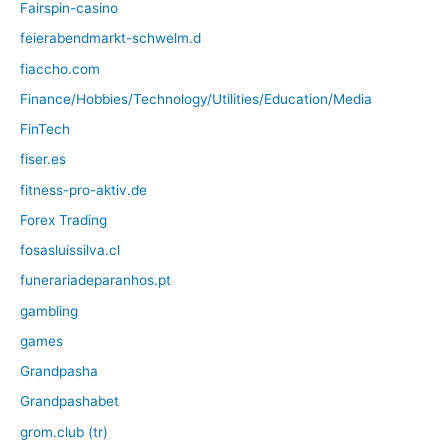
Fairspin-casino
feierabendmarkt-schwelm.d
fiaccho.com
Finance/Hobbies/Technology/Utilities/Education/Media
FinTech
fiser.es
fitness-pro-aktiv.de
Forex Trading
fosasluissilva.cl
funerariadeparanhos.pt
gambling
games
Grandpasha
Grandpashabet
grom.club (tr)