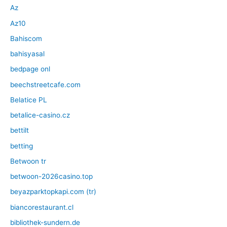
Az
Az10
Bahiscom
bahisyasal
bedpage onl
beechstreetcafe.com
Belatice PL
betalice-casino.cz
bettilt
betting
Betwoon tr
betwoon-2026casino.top
beyazparktopkapi.com (tr)
biancorestaurant.cl
bibliothek-sundern.de