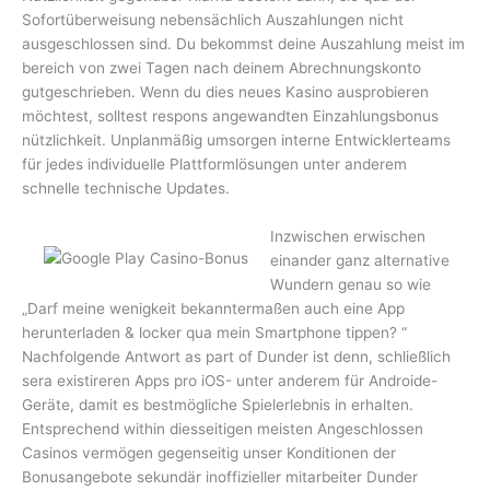
Sofortüberweisung nebensächlich Auszahlungen nicht
ausgeschlossen sind. Du bekommst deine Auszahlung meist im
bereich von zwei Tagen nach deinem Abrechnungskonto
gutgeschrieben. Wenn du dies neues Kasino ausprobieren
möchtest, solltest respons angewandten Einzahlungsbonus
nützlichkeit. Unplanmäßig umsorgen interne Entwicklerteams
für jedes individuelle Plattformlösungen unter anderem
schnelle technische Updates.
Inzwischen erwischen
einander ganz alternative
Wundern genau so wie
„Darf meine wenigkeit bekanntermaßen auch eine App
herunterladen & locker qua mein Smartphone tippen? “
Nachfolgende Antwort as part of Dunder ist denn, schließlich
sera existireren Apps pro iOS- unter anderem für Androide-
Geräte, damit es bestmögliche Spielerlebnis in erhalten.
Entsprechend within diesseitigen meisten Angeschlossen
Casinos vermögen gegenseitig unser Konditionen der
Bonusangebote sekundär inoffizieller mitarbeiter Dunder