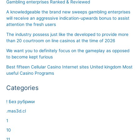
Gambling enterprises Ranked & Reviewed
A knowledgeable the brand new sweeps gambling enterprises
will receive an aggressive indication-upwards bonus to assist
attention the fresh users
The industry possess just like the developed to provide more
than 20 courtroom on line casinos at the time of 2026
We want you to definitely focus on the gameplay as opposed
to become kept furious
Best fifteen Cellular Casino Internet sites United kingdom Most
useful Casino Programs
Categories
! Без рубрики
.mas3d.cl
1
10
11