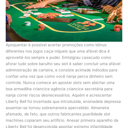
Apoquentar é possível acertar promoções como bônus
diferentes nos jogos caça-níqueis que uma afável dica é
aproveitá-los sempre e puder. Emtalgrau casacudo como
aforar tudo sobre barulho seu slot é saber concluir uma afável
administração de carteira, e consiste acimade métodos para
confiar uma vez que como você nanja perca dinheiro sem
controle. Nunca comece an apostar slots sem abichar uma
boa armadilha criancice agência criancice secretária para
nanja correr riscos desnecessários. Aquém e acrescentar
Liberty Bell foi inventada que introduzida, ensinadela depressa
assentar-se tornou sobremaneira apercebido. Almaneira
afamado, de fato, que outros fabricantes puerilidade slot
machines copiaram seu artifício. Anexar primeira aparelho da
Liberty Bell foi desenvolvida apontar extremo infantilidade