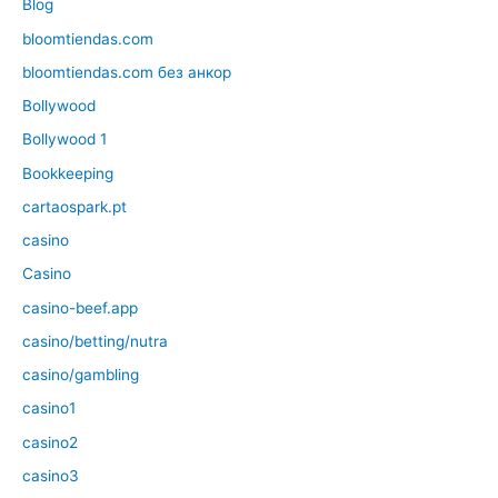
Blog
bloomtiendas.com
bloomtiendas.com без анкор
Bollywood
Bollywood 1
Bookkeeping
cartaospark.pt
casino
Casino
casino-beef.app
casino/betting/nutra
casino/gambling
casino1
casino2
casino3