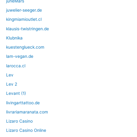
juneMars
juwelier-seeger.de
kingmiamioutlet.cl
klausis-twistringen.de
Klubnika
kuestenglueck.com
lam-vegan.de
larocca.cl
Lev
Lev 2
Levant (1)
livingarttattoo.de
livrariamaranata.com
Lizaro Casino
Lizaro Casino Online