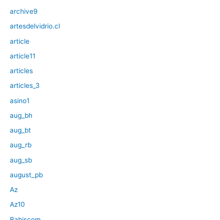
archive9
artesdelvidrio.cl
article
article11
articles
articles_3
asino1
aug_bh
aug_bt
aug_rb
aug_sb
august_pb
Az
Az10
Bahiscom