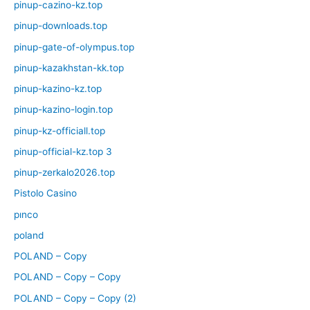
pinup-cazino-kz.top
pinup-downloads.top
pinup-gate-of-olympus.top
pinup-kazakhstan-kk.top
pinup-kazino-kz.top
pinup-kazino-login.top
pinup-kz-officiall.top
pinup-official-kz.top 3
pinup-zerkalo2026.top
Pistolo Casino
pınco
poland
POLAND – Copy
POLAND – Copy – Copy
POLAND – Copy – Copy (2)