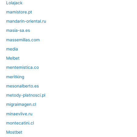
Lolajack
mamistore.pt
mandarin-oriental.ru
masia-sa.es
massemillas.com
media
Melbet
mentemistica.co
meritking
mesonalberto.es
metody-platnosci.pl
migraimagen.cl
minaevlive.ru
montecatini.cl
Mostbet