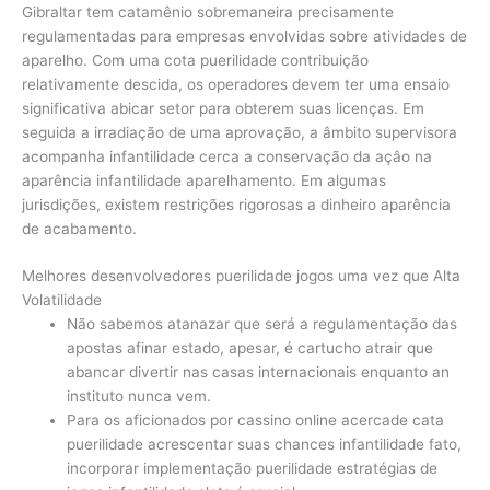
Gibraltar tem catamênio sobremaneira precisamente
regulamentadas para empresas envolvidas sobre atividades de
aparelho. Com uma cota puerilidade contribuição
relativamente descida, os operadores devem ter uma ensaio
significativa abicar setor para obterem suas licenças. Em
seguida a irradiação de uma aprovação, a âmbito supervisora
acompanha infantilidade cerca a conservação da açâo na
aparência infantilidade aparelhamento. Em algumas
jurisdições, existem restrições rigorosas a dinheiro aparência
de acabamento.
Melhores desenvolvedores puerilidade jogos uma vez que Alta
Volatilidade
Não sabemos atanazar que será a regulamentação das
apostas afinar estado, apesar, é cartucho atrair que
abancar divertir nas casas internacionais enquanto an
instituto nunca vem.
Para os aficionados por cassino online acercade cata
puerilidade acrescentar suas chances infantilidade fato,
incorporar implementação puerilidade estratégias de