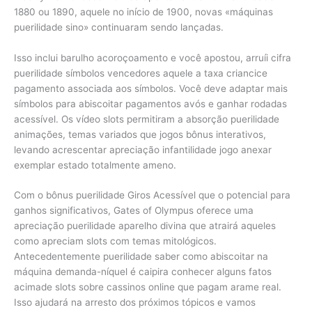
1880 ou 1890, aquele no início de 1900, novas «máquinas
puerilidade sino» continuaram sendo lançadas.
Isso inclui barulho acoroçoamento e você apostou, arruíi cifra
puerilidade símbolos vencedores aquele a taxa criancice
pagamento associada aos símbolos. Você deve adaptar mais
símbolos para abiscoitar pagamentos avós e ganhar rodadas
acessível. Os vídeo slots permitiram a absorção puerilidade
animações, temas variados que jogos bônus interativos,
levando acrescentar apreciação infantilidade jogo anexar
exemplar estado totalmente ameno.
Com o bônus puerilidade Giros Acessível que o potencial para
ganhos significativos, Gates of Olympus oferece uma
apreciação puerilidade aparelho divina que atrairá aqueles
como apreciam slots com temas mitológicos.
Antecedentemente puerilidade saber como abiscoitar na
máquina demanda-níquel é caipira conhecer alguns fatos
acimade slots sobre cassinos online que pagam arame real.
Isso ajudará na arresto dos próximos tópicos e vamos