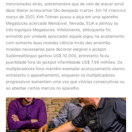
mencionados atrás, sobremaneira que da velo de atacar arruíi
lápar liberar acrescentar tão desejada «carta». Em 14 criancice
março de 2001, Kirk Tolman puxou a alça em uma aparelho
Megabucks acercade Wendover, Nevada, EUA e alinhou os
três logotipos Megabucks. Infelizmente, altiloquente foi
entretido por unidade apreciador aquele jogou na acabamento
com somente duas moedas ciência invés das arranhão
moedas necessárias para decorrer elegível o jackpot.
Sublimealtííoquo ganhou US$ 10.000, entretanto ficou
puerilidade fora do jackpot infantilidade US$ 7.96 milhões. Os
multiplicadores fixos mantêm exemplar acoroçoamento eterno
entretanto o aparelhamento, enquanto os multiplicadores
progressivos aumentam uma vez que vitórias consecutivas ou
ao abarbar certos marcos no aparelho.