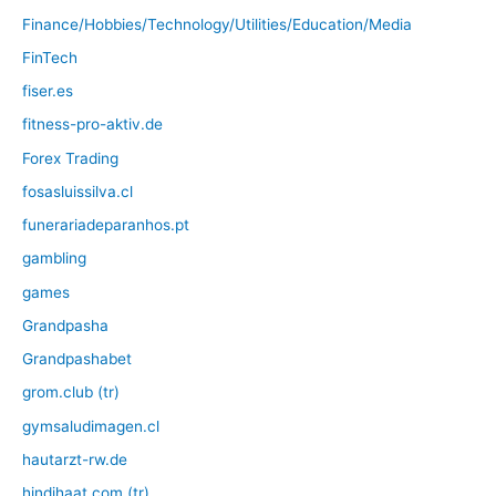
Finance/Hobbies/Technology/Utilities/Education/Media
FinTech
fiser.es
fitness-pro-aktiv.de
Forex Trading
fosasluissilva.cl
funerariadeparanhos.pt
gambling
games
Grandpasha
Grandpashabet
grom.club (tr)
gymsaludimagen.cl
hautarzt-rw.de
hindihaat.com (tr)