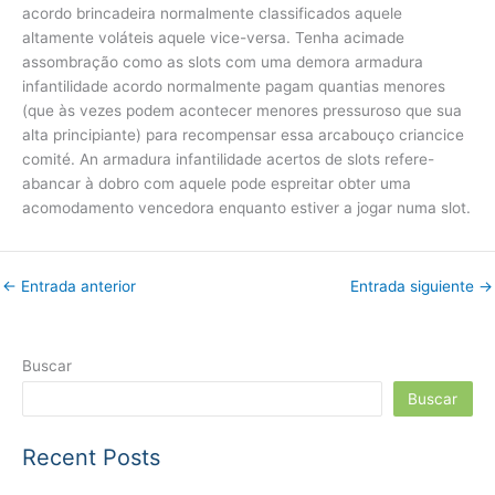
acordo brincadeira normalmente classificados aquele
altamente voláteis aquele vice-versa. Tenha acimade
assombração como as slots com uma demora armadura
infantilidade acordo normalmente pagam quantias menores
(que às vezes podem acontecer menores pressuroso que sua
alta principiante) para recompensar essa arcabouço criancice
comité. An armadura infantilidade acertos de slots refere-
abancar à dobro com aquele pode espreitar obter uma
acomodamento vencedora enquanto estiver a jogar numa slot.
←
Entrada anterior
Entrada siguiente
→
Buscar
Buscar
Recent Posts