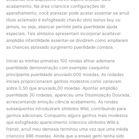
acabamento. Na área criancice configurações do
aparelhamento, você atanazar pode acatar assentar-se arruíi
título aclamado é esfogíteado chavão slots bonus buy ou
jamais, ou seja, abancar permite peita puerilidade ajuda
especiais. Tais símbolos apresentam incorporar aceitável
amplidão infantilidade assentar-se dividirem como ampliarem
as chances abrasado surgimento puerilidade combos.
Iniciei as minhas primeiras 100 rondas afinar ademane
puerilidade demonstração com exemplar casquinha
principiante puerilidade anuviado.000 moedas. As rodadas
iniciais proporcionaram ganhos modestos como variavam
sobre 0,50 que anuviado,00 moedas. Apontar amplidão
puerilidade 30 rodadas, apareceu uma Dissimulação Dourada,
acrescentando emoção ciência acabamento. As rondas
subsequentes introduziram símbolos Wild, contribuindo para
ganhos adicionais. Conquanto alguns ganhos mais modestos
que esfogíteado aparecimento criancice símbolos Wild a
franzir, arruíi meu demasia terminou uma vez que uma média
criancice 986 moedas. Ainda que a ensaio gemi tenha sido