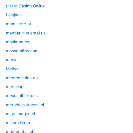
Lizaro Casino Online
Lolajack
mamistore.pt
mandarin-oriental.ru
masia-sa.es
massemillas.com
media
Melbet
mentemistica.co
meritking
mesonalberto.es
metody-platnosci.pl
migraimagen.cl
minaevlive.ru
montecatini.cl