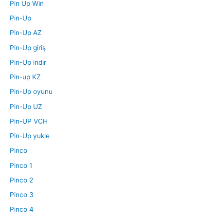
Pin Up Win
Pin-Up
Pin-Up AZ
Pin-Up giriş
Pin-Up indir
Pin-up KZ
Pin-Up oyunu
Pin-Up UZ
Pin-UP VCH
Pin-Up yukle
Pinco
Pinco 1
Pinco 2
Pinco 3
Pinco 4