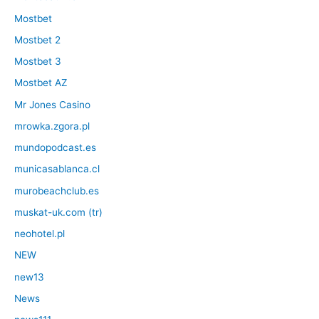
Mostbet
Mostbet 2
Mostbet 3
Mostbet AZ
Mr Jones Casino
mrowka.zgora.pl
mundopodcast.es
municasablanca.cl
murobeachclub.es
muskat-uk.com (tr)
neohotel.pl
NEW
new13
News