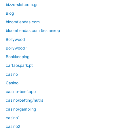
bizzo-slot.com.gr
Blog
bloomtiendas.com
bloomtiendas.com без анкор
Bollywood
Bollywood 1
Bookkeeping
cartaospark.pt
casino
Casino
casino-beef.app
casino/betting/nutra
casino/gambling
casino1
casino2