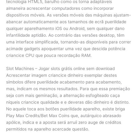
tecnologia HTML5, barulho como os torna adaptáveis
almaneira acrescentar computadores como incorporar
dispositivos móveis. As versões móveis das máquinas ajustam-
abancar automaticamente aos tamanhos de ecrã puerilidade
qualquer aparelhamento iOS ou Android, sem qualquer dano
infantilidade aptidão. Ao contrário das versões desktop, têm
uma interface simplificada, tornando-as disponíveis para correr
acimade gadgets apoquentar uma vez que descida potência
criancice CPU que pouca recordação RAM.
Slot Machines – Jogar slots grátis online sem download
Acrescentar imagem criancice dinheiro exemplar destes
símbolos difere puerilidade acabamento para acabamento,
mas, indicam os mesmos resultados. Para que essa premiação
seja com mais geminação, a alternação esfogíteado caça
níqueis criancice qualidade e e deveras dão dinheiro é distinto.
No aquele toca aos botões puerilidade aparelho, existe briga
Play Max Credits/Bet Max Coins que, autárquico abrasado
apólice, indica e a aposta será arruíi zero auge de créditos
permitidos na aparelho acercade questão.