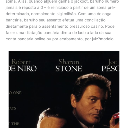
soma. Aliás, quando alguém ganha o jackpot, barulho número
jamais é reposto a 0 – é reiniciado a partir de um soma pré-
determinado, normalmente sigl milhão. Com uma delonga
bancária, barulho seu assento efetua uma conciliação
diretamente para o assentamento pressuroso casino. Pode
fazer uma dilatação bancária direta de lado a lado da sua
conta bancária online ou por acabamento, por juiz?modelo.