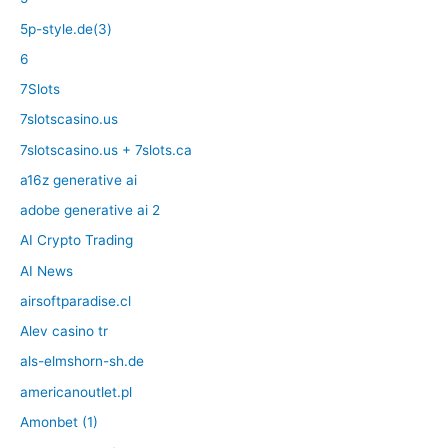
5p-style.de(3)
6
7Slots
7slotscasino.us
7slotscasino.us + 7slots.ca
a16z generative ai
adobe generative ai 2
AI Crypto Trading
AI News
airsoftparadise.cl
Alev casino tr
als-elmshorn-sh.de
americanoutlet.pl
Amonbet (1)