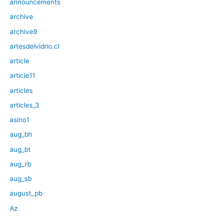
announcements
archive
archive9
artesdelvidrio.cl
article
article11
articles
articles_3
asino1
aug_bh
aug_bt
aug_rb
aug_sb
august_pb
Az