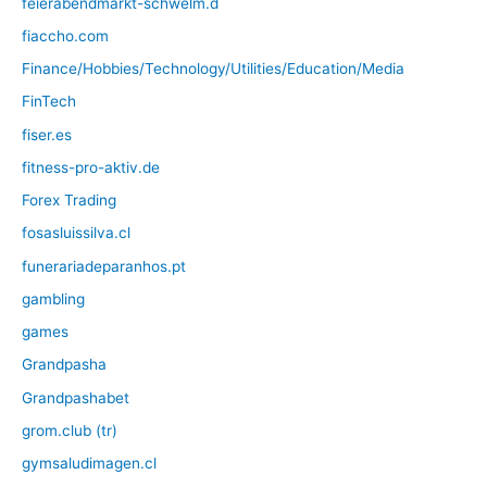
feierabendmarkt-schwelm.d
fiaccho.com
Finance/Hobbies/Technology/Utilities/Education/Media
FinTech
fiser.es
fitness-pro-aktiv.de
Forex Trading
fosasluissilva.cl
funerariadeparanhos.pt
gambling
games
Grandpasha
Grandpashabet
grom.club (tr)
gymsaludimagen.cl