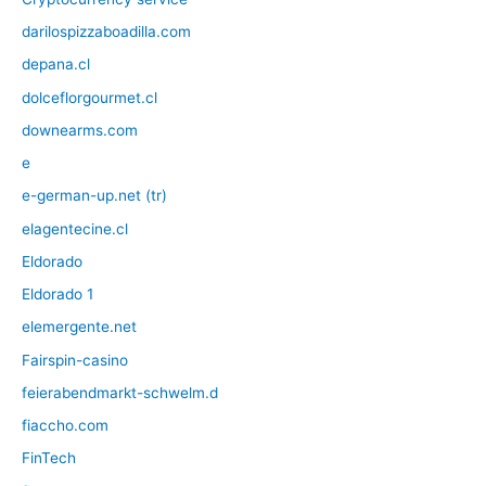
darilospizzaboadilla.com
depana.cl
dolceflorgourmet.cl
downearms.com
e
e-german-up.net (tr)
elagentecine.cl
Eldorado
Eldorado 1
elemergente.net
Fairspin-casino
feierabendmarkt-schwelm.d
fiaccho.com
FinTech