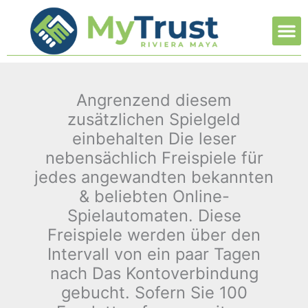
Ir
M
al
contenido
Angrenzend diesem
zusätzlichen Spielgeld
einbehalten Die leser
nebensächlich Freispiele für
jedes angewandten bekannten
& beliebten Online-
Spielautomaten. Diese
Freispiele werden über den
Intervall von ein paar Tagen
nach Das Kontoverbindung
gebucht. Sofern Sie 100