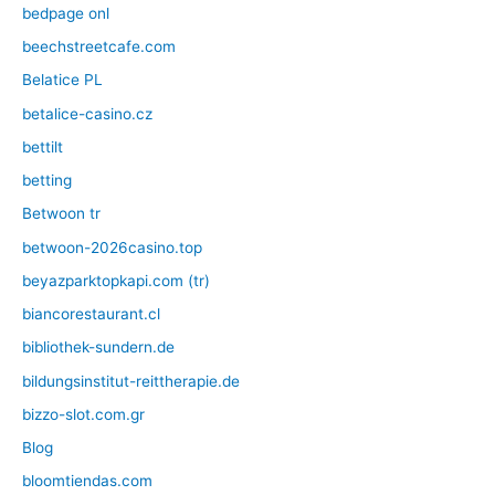
bedpage onl
beechstreetcafe.com
Belatice PL
betalice-casino.cz
bettilt
betting
Betwoon tr
betwoon-2026casino.top
beyazparktopkapi.com (tr)
biancorestaurant.cl
bibliothek-sundern.de
bildungsinstitut-reittherapie.de
bizzo-slot.com.gr
Blog
bloomtiendas.com