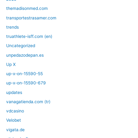
themadisonmed.com
transportestrasamer.com
trends
truathlete-isff.com (en)
Uncategorized
unpedazodepan.es
Up X
up-x-on-15590-55
up-x-on-15590-679
updates
vanagatienda.com (tr)
vdcasino
Velobet
vigata.de