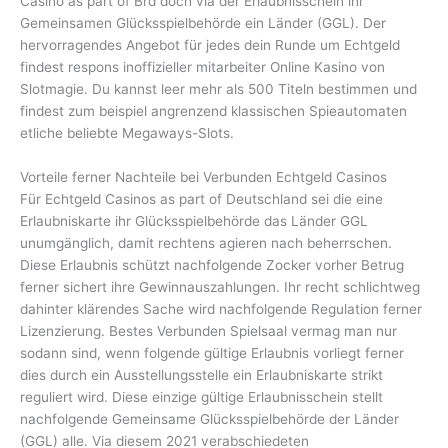
Casino as part of Brd doch via der Erlaubnisschein ihr
Gemeinsamen Glücksspielbehörde ein Länder (GGL). Der
hervorragendes Angebot für jedes dein Runde um Echtgeld
findest respons inoffizieller mitarbeiter Online Kasino von
Slotmagie. Du kannst leer mehr als 500 Titeln bestimmen und
findest zum beispiel angrenzend klassischen Spieautomaten
etliche beliebte Megaways-Slots.
Vorteile ferner Nachteile bei Verbunden Echtgeld Casinos
Für Echtgeld Casinos as part of Deutschland sei die eine
Erlaubniskarte ihr Glücksspielbehörde das Länder GGL
unumgänglich, damit rechtens agieren nach beherrschen.
Diese Erlaubnis schützt nachfolgende Zocker vorher Betrug
ferner sichert ihre Gewinnauszahlungen. Ihr recht schlichtweg
dahinter klärendes Sache wird nachfolgende Regulation ferner
Lizenzierung. Bestes Verbunden Spielsaal vermag man nur
sodann sind, wenn folgende gültige Erlaubnis vorliegt ferner
dies durch ein Ausstellungsstelle ein Erlaubniskarte strikt
reguliert wird. Diese einzige gültige Erlaubnisschein stellt
nachfolgende Gemeinsame Glücksspielbehörde der Länder
(GGL) alle. Via diesem 2021 verabschiedeten