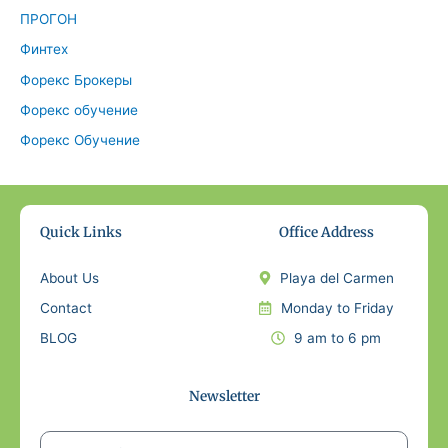
ПРОГОН
Финтех
Форекс Брокеры
Форекс обучение
Форекс Обучение
Quick Links
Office Address
About Us
Playa del Carmen
Contact
Monday to Friday
BLOG
9 am to 6 pm
Newsletter