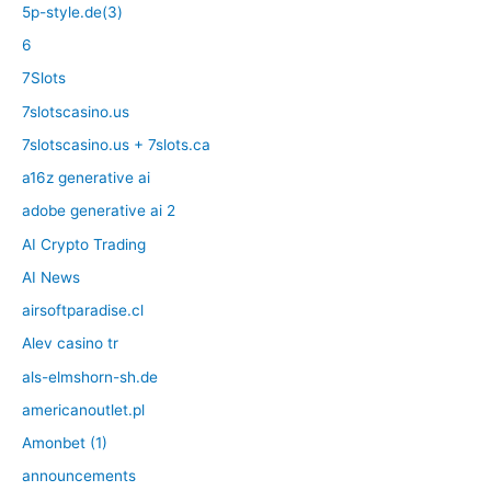
5p-style.de(3)
6
7Slots
7slotscasino.us
7slotscasino.us + 7slots.ca
a16z generative ai
adobe generative ai 2
AI Crypto Trading
AI News
airsoftparadise.cl
Alev casino tr
als-elmshorn-sh.de
americanoutlet.pl
Amonbet (1)
announcements