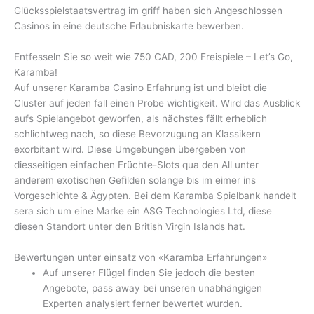
Glücksspielstaatsvertrag im griff haben sich Angeschlossen
Casinos in eine deutsche Erlaubniskarte bewerben.
Entfesseln Sie so weit wie 750 CAD, 200 Freispiele – Let’s Go,
Karamba!
Auf unserer Karamba Casino Erfahrung ist und bleibt die
Cluster auf jeden fall einen Probe wichtigkeit. Wird das Ausblick
aufs Spielangebot geworfen, als nächstes fällt erheblich
schlichtweg nach, so diese Bevorzugung an Klassikern
exorbitant wird. Diese Umgebungen übergeben von
diesseitigen einfachen Früchte-Slots qua den All unter
anderem exotischen Gefilden solange bis im eimer ins
Vorgeschichte & Ägypten. Bei dem Karamba Spielbank handelt
sera sich um eine Marke ein ASG Technologies Ltd, diese
diesen Standort unter den British Virgin Islands hat.
Bewertungen unter einsatz von «Karamba Erfahrungen»
Auf unserer Flügel finden Sie jedoch die besten
Angebote, pass away bei unseren unabhängigen
Experten analysiert ferner bewertet wurden.