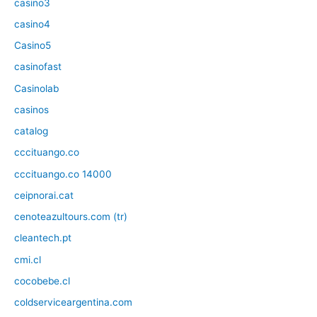
casino3
casino4
Casino5
casinofast
Casinolab
casinos
catalog
cccituango.co
cccituango.co 14000
ceipnorai.cat
cenoteazultours.com (tr)
cleantech.pt
cmi.cl
cocobebe.cl
coldserviceargentina.com