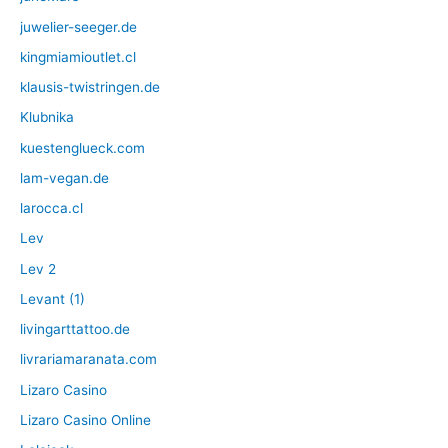
juwelier-seeger.de
kingmiamioutlet.cl
klausis-twistringen.de
Klubnika
kuestenglueck.com
lam-vegan.de
larocca.cl
Lev
Lev 2
Levant (1)
livingarttattoo.de
livrariamaranata.com
Lizaro Casino
Lizaro Casino Online