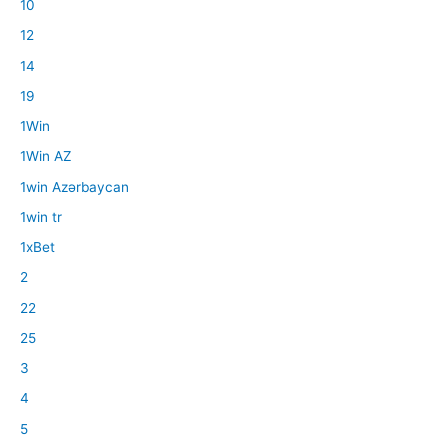
10
12
14
19
1Win
1Win AZ
1win Azərbaycan
1win tr
1xBet
2
22
25
3
4
5