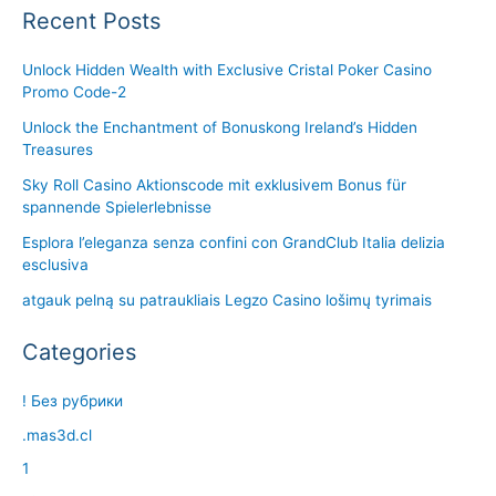
Recent Posts
Unlock Hidden Wealth with Exclusive Cristal Poker Casino
Promo Code-2
Unlock the Enchantment of Bonuskong Ireland’s Hidden
Treasures
Sky Roll Casino Aktionscode mit exklusivem Bonus für
spannende Spielerlebnisse
Esplora l’eleganza senza confini con GrandClub Italia delizia
esclusiva
atgauk pelną su patraukliais Legzo Casino lošimų tyrimais
Categories
! Без рубрики
.mas3d.cl
1