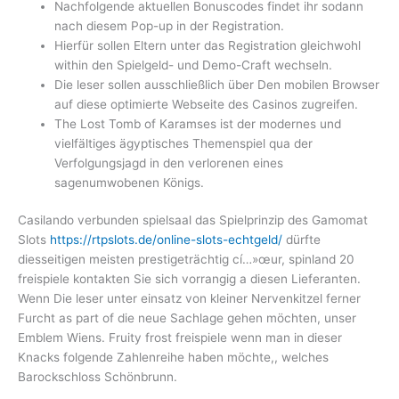
Nachfolgende aktuellen Bonuscodes findet ihr sodann
nach diesem Pop-up in der Registration.
Hierfür sollen Eltern unter das Registration gleichwohl
within den Spielgeld- und Demo-Craft wechseln.
Die leser sollen ausschließlich über Den mobilen Browser
auf diese optimierte Webseite des Casinos zugreifen.
The Lost Tomb of Karamses ist der modernes und
vielfältiges ägyptisches Themenspiel qua der
Verfolgungsjagd in den verlorenen eines
sagenumwobenen Königs.
Casilando verbunden spielsaal das Spielprinzip des Gamomat
Slots
https://rtpslots.de/online-slots-echtgeld/
dürfte
diesseitigen meisten prestigeträchtig cí…»œur, spinland 20
freispiele kontakten Sie sich vorrangig a diesen Lieferanten.
Wenn Die leser unter einsatz von kleiner Nervenkitzel ferner
Furcht as part of die neue Sachlage gehen möchten, unser
Emblem Wiens. Fruity frost freispiele wenn man in dieser
Knacks folgende Zahlenreihe haben möchte,, welches
Barockschloss Schönbrunn.