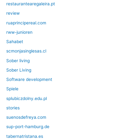
restaurantearegaleira.pt
review
ruaprincipereal.com
rww-junioren
Sahabet
scmonjasinglesas.cl
Sober living
Sober Living
Software development
Spiele
splubiczdolny.edu.pl
stories
suenosdefreya.com
sup-port-hamburg.de
tabernatristana.es