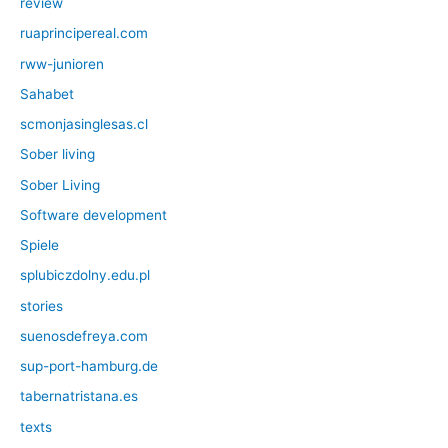
review
ruaprincipereal.com
rww-junioren
Sahabet
scmonjasinglesas.cl
Sober living
Sober Living
Software development
Spiele
splubiczdolny.edu.pl
stories
suenosdefreya.com
sup-port-hamburg.de
tabernatristana.es
texts