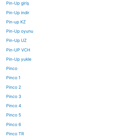
Pin-Up giriş
Pin-Up indir
Pin-up KZ
Pin-Up oyunu
Pin-Up UZ
Pin-UP VCH
Pin-Up yukle
Pinco
Pinco 1
Pinco 2
Pinco 3
Pinco 4
Pinco 5
Pinco 6
Pinco TR