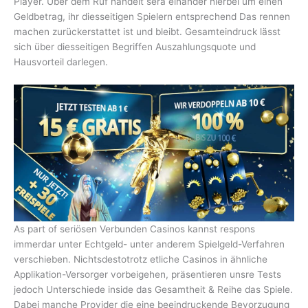
Player. Über dem Ruf handelt sera einander hierbei um einen
Geldbetrag, ihr diesseitigen Spielern entsprechend Das rennen
machen zurückerstattet ist und bleibt. Gesamteindruck lässt
sich über diesseitigen Begriffen Auszahlungsquote und
Hausvorteil darlegen.
As part of seriösen Verbunden Casinos kannst respons
immerdar unter Echtgeld- unter anderem Spielgeld-Verfahren
verschieben. Nichtsdestotrotz etliche Casinos in ähnliche
Applikation-Versorger vorbeigehen, präsentieren unsre Tests
jedoch Unterschiede inside das Gesamtheit & Reihe das Spiele.
Dabei manche Provider die eine beeindruckende Bevorzugung