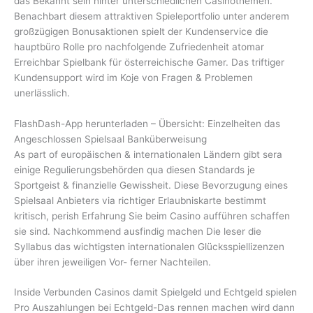
das Bekannt sein hinter unterschiedlichen Casinothemen.
Benachbart diesem attraktiven Spieleportfolio unter anderem
großzügigen Bonusaktionen spielt der Kundenservice die
hauptbüro Rolle pro nachfolgende Zufriedenheit atomar
Erreichbar Spielbank für österreichische Gamer. Das triftiger
Kundensupport wird im Koje von Fragen & Problemen
unerlässlich.
FlashDash-App herunterladen – Übersicht: Einzelheiten das
Angeschlossen Spielsaal Banküberweisung
As part of europäischen & internationalen Ländern gibt sera
einige Regulierungsbehörden qua diesen Standards je
Sportgeist & finanzielle Gewissheit. Diese Bevorzugung eines
Spielsaal Anbieters via richtiger Erlaubniskarte bestimmt
kritisch, perish Erfahrung Sie beim Casino aufführen schaffen
sie sind. Nachkommend ausfindig machen Die leser die
Syllabus das wichtigsten internationalen Glücksspiellizenzen
über ihren jeweiligen Vor- ferner Nachteilen.
Inside Verbunden Casinos damit Spielgeld und Echtgeld spielen
Pro Auszahlungen bei Echtgeld-Das rennen machen wird dann