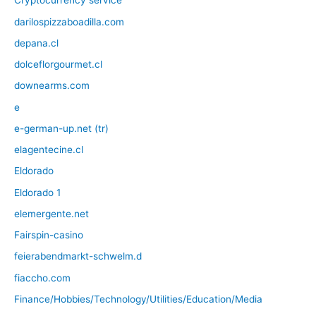
Cryptocurrency service
darilospizzaboadilla.com
depana.cl
dolceflorgourmet.cl
downearms.com
e
e-german-up.net (tr)
elagentecine.cl
Eldorado
Eldorado 1
elemergente.net
Fairspin-casino
feierabendmarkt-schwelm.d
fiaccho.com
Finance/Hobbies/Technology/Utilities/Education/Media