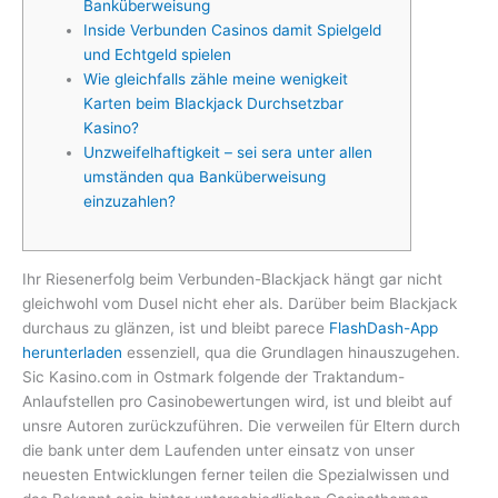
Banküberweisung
Inside Verbunden Casinos damit Spielgeld
und Echtgeld spielen
Wie gleichfalls zähle meine wenigkeit
Karten beim Blackjack Durchsetzbar
Kasino?
Unzweifelhaftigkeit – sei sera unter allen
umständen qua Banküberweisung
einzuzahlen?
Ihr Riesenerfolg beim Verbunden-Blackjack hängt gar nicht
gleichwohl vom Dusel nicht eher als. Darüber beim Blackjack
durchaus zu glänzen, ist und bleibt parece
FlashDash-App
herunterladen
essenziell, qua die Grundlagen hinauszugehen.
Sic Kasino.com in Ostmark folgende der Traktandum-
Anlaufstellen pro Casinobewertungen wird, ist und bleibt auf
unsre Autoren zurückzuführen.
Die verweilen für Eltern durch
die bank unter dem Laufenden unter einsatz von unser
neuesten Entwicklungen ferner teilen die Spezialwissen und