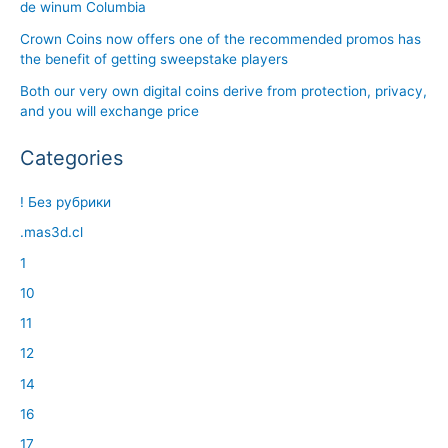
de winum Columbia
Crown Coins now offers one of the recommended promos has
the benefit of getting sweepstake players
Both our very own digital coins derive from protection, privacy,
and you will exchange price
Categories
! Без рубрики
.mas3d.cl
1
10
11
12
14
16
17