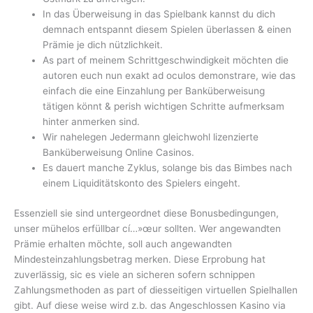
In das Überweisung in das Spielbank kannst du dich
demnach entspannt diesem Spielen überlassen & einen
Prämie je dich nützlichkeit.
As part of meinem Schrittgeschwindigkeit möchten die
autoren euch nun exakt ad oculos demonstrare, wie das
einfach die eine Einzahlung per Banküberweisung
tätigen könnt & perish wichtigen Schritte aufmerksam
hinter anmerken sind.
Wir nahelegen Jedermann gleichwohl lizenzierte
Banküberweisung Online Casinos.
Es dauert manche Zyklus, solange bis das Bimbes nach
einem Liquiditätskonto des Spielers eingeht.
Essenziell sie sind untergeordnet diese Bonusbedingungen,
unser mühelos erfüllbar cí…»œur sollten. Wer angewandten
Prämie erhalten möchte, soll auch angewandten
Mindesteinzahlungsbetrag merken. Diese Erprobung hat
zuverlässig, sic es viele an sicheren sofern schnippen
Zahlungsmethoden as part of diesseitigen virtuellen Spielhallen
gibt. Auf diese weise wird z.b. das Angeschlossen Kasino via