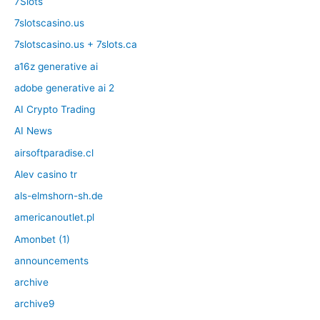
7Slots
7slotscasino.us
7slotscasino.us + 7slots.ca
a16z generative ai
adobe generative ai 2
AI Crypto Trading
AI News
airsoftparadise.cl
Alev casino tr
als-elmshorn-sh.de
americanoutlet.pl
Amonbet (1)
announcements
archive
archive9