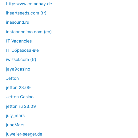
httpswww.comchay.de
iheartseeds.com (tr)
inasound.ru
instaanonimo.com (en)
IT Vacancies
IT Образование
iwizsol.com (tr)
jaya9casino
Jetton
jetton 23.09
Jetton Casino
jetton ru 23.09
july_mars
juneMars
juwelier-seeger.de