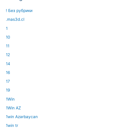
! Без рубрики
.mas3d.cl
1
10
11
12
14
16
17
19
1Win
1Win AZ
1win Azərbaycan
1win tr