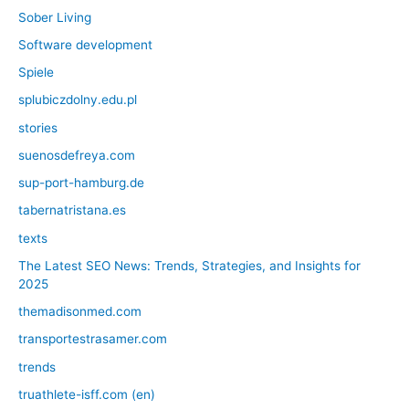
Sober Living
Software development
Spiele
splubiczdolny.edu.pl
stories
suenosdefreya.com
sup-port-hamburg.de
tabernatristana.es
texts
The Latest SEO News: Trends, Strategies, and Insights for
2025
themadisonmed.com
transportestrasamer.com
trends
truathlete-isff.com (en)