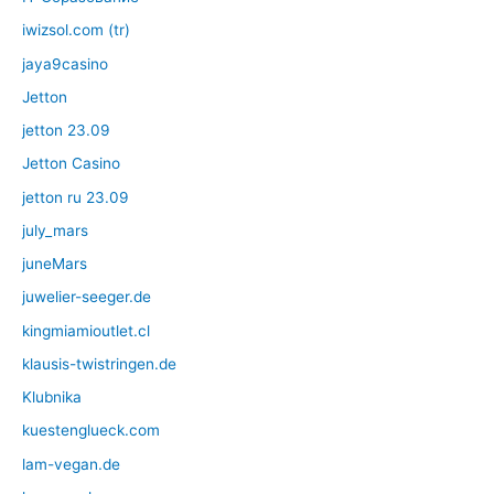
iwizsol.com (tr)
jaya9casino
Jetton
jetton 23.09
Jetton Casino
jetton ru 23.09
july_mars
juneMars
juwelier-seeger.de
kingmiamioutlet.cl
klausis-twistringen.de
Klubnika
kuestenglueck.com
lam-vegan.de