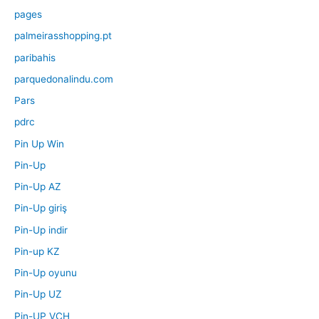
pages
palmeirasshopping.pt
paribahis
parquedonalindu.com
Pars
pdrc
Pin Up Win
Pin-Up
Pin-Up AZ
Pin-Up giriş
Pin-Up indir
Pin-up KZ
Pin-Up oyunu
Pin-Up UZ
Pin-UP VCH