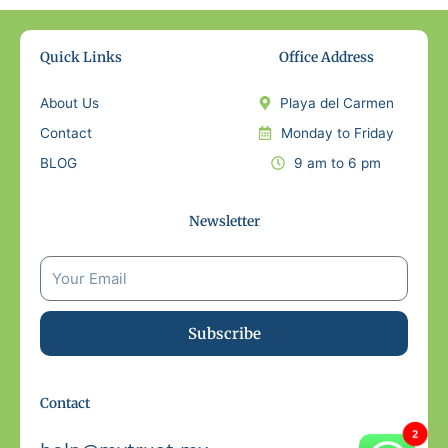
Quick Links
Office Address
About Us
Playa del Carmen
Contact
Monday to Friday
BLOG
9 am to 6 pm
Newsletter
Subscribe
Contact