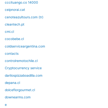
cccituango.co 14000
ceipnorai.cat
cenoteazultours.com (tr)
cleantech.pt
cmi.cl
cocobebe.cl
coldserviceargentina.com
contacts
controlremotochile.cl
Cryptocurrency service
darilospizzaboadilla.com
depana.cl
dolceflorgourmet.cl
downearms.com
e