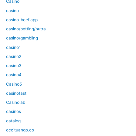
Casino
casino
casino-beef.app
casino/betting/nutra
casino/gambling
casino1
casino2
casino3
casino4
Casino5
casinofast
Casinolab
casinos
catalog
cccituango.co