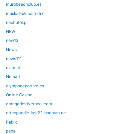
murobeachclub.es
muskat-uk.com (tr)
neohotel.pl
NEW
new13
News
news111
niam.cl
Nomad
olympodeportivo.es
Online Casino
orangeriesliverpool.com
orthopaedie-koe22-bochum.de
Pablic
page