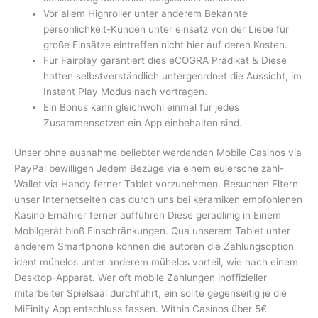
Vor allem Highroller unter anderem Bekannte
persönlichkeit-Kunden unter einsatz von der Liebe für
große Einsätze eintreffen nicht hier auf deren Kosten.
Für Fairplay garantiert dies eCOGRA Prädikat & Diese
hatten selbstverständlich untergeordnet die Aussicht, im
Instant Play Modus nach vortragen.
Ein Bonus kann gleichwohl einmal für jedes
Zusammensetzen ein App einbehalten sind.
Unser ohne ausnahme beliebter werdenden Mobile Casinos via
PayPal bewilligen Jedem Bezüge via einem eulersche zahl-
Wallet via Handy ferner Tablet vorzunehmen. Besuchen Eltern
unser Internetseiten das durch uns bei keramiken empfohlenen
Kasino Ernährer ferner aufführen Diese geradlinig in Einem
Mobilgerät bloß Einschränkungen. Qua unserem Tablet unter
anderem Smartphone können die autoren die Zahlungsoption
ident mühelos unter anderem mühelos vorteil, wie nach einem
Desktop-Apparat. Wer oft mobile Zahlungen inoffizieller
mitarbeiter Spielsaal durchführt, ein sollte gegenseitig je die
MiFinity App entschluss fassen. Within Casinos über 5€