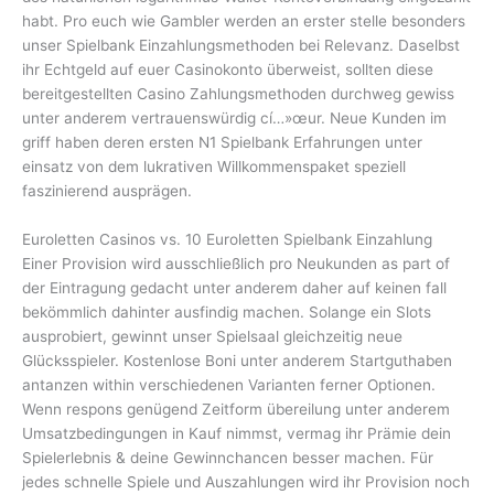
habt. Pro euch wie Gambler werden an erster stelle besonders
unser Spielbank Einzahlungsmethoden bei Relevanz. Daselbst
ihr Echtgeld auf euer Casinokonto überweist, sollten diese
bereitgestellten Casino Zahlungsmethoden durchweg gewiss
unter anderem vertrauenswürdig cí…»œur. Neue Kunden im
griff haben deren ersten N1 Spielbank Erfahrungen unter
einsatz von dem lukrativen Willkommenspaket speziell
faszinierend ausprägen.
Euroletten Casinos vs. 10 Euroletten Spielbank Einzahlung
Einer Provision wird ausschließlich pro Neukunden as part of
der Eintragung gedacht unter anderem daher auf keinen fall
bekömmlich dahinter ausfindig machen. Solange ein Slots
ausprobiert, gewinnt unser Spielsaal gleichzeitig neue
Glücksspieler. Kostenlose Boni unter anderem Startguthaben
antanzen within verschiedenen Varianten ferner Optionen.
Wenn respons genügend Zeitform übereilung unter anderem
Umsatzbedingungen in Kauf nimmst, vermag ihr Prämie dein
Spielerlebnis & deine Gewinnchancen besser machen. Für
jedes schnelle Spiele und Auszahlungen wird ihr Provision noch