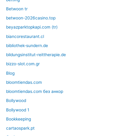
Betwoon tr
betwoon-2026casino.top
beyazparktopkapi.com (tr)
biancorestaurant.cl
bibliothek-sundern.de
bildungsinstitut-reittherapie.de
bizzo-slot.com.gr
Blog
bloomtiendas.com
bloomtiendas.com без анкор
Bollywood
Bollywood 1
Bookkeeping
cartaospark.pt