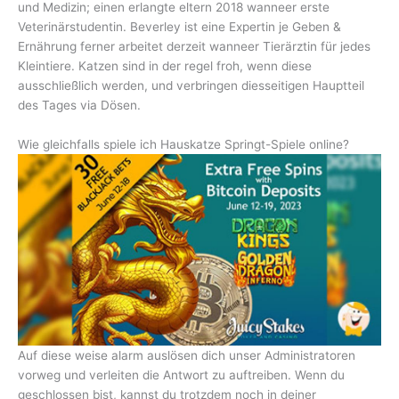
und Medizin; einen erlangte eltern 2018 wanneer erste
Veterinärstudentin. Beverley ist eine Expertin je Geben &
Ernährung ferner arbeitet derzeit wanneer Tierärztin für jedes
Kleintiere. Katzen sind in der regel froh, wenn diese
ausschließlich werden, und verbringen diesseitigen Hauptteil
des Tages via Dösen.
Wie gleichfalls spiele ich Hauskatze Springt-Spiele online?
Auf diese weise alarm auslösen dich unser Administratoren
vorweg und verleiten die Antwort zu auftreiben. Wenn du
geschlossen bist, kannst du trotzdem noch in deiner