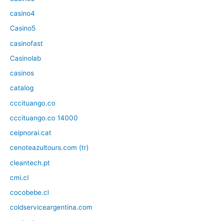
casino4
Casino5
casinofast
Casinolab
casinos
catalog
cccituango.co
cccituango.co 14000
ceipnorai.cat
cenoteazultours.com (tr)
cleantech.pt
cmi.cl
cocobebe.cl
coldserviceargentina.com