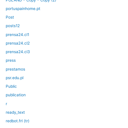
portuspainhome.pt
Post
posts12
prensa24.cl1
prensa24.cl2
prensa24.cl3
press
prestamos
psr.edu.pl
Public
publication
r
ready_text
redbot.frl (tr)