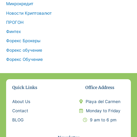
Микрокредит
Новости Криптовалют
ПРОГОН
Финтех
Форекс Брокеры
Форекс обучение
Форекс Обучение
Quick Links
Office Address
About Us
Playa del Carmen
Contact
Monday to Friday
BLOG
9 am to 6 pm