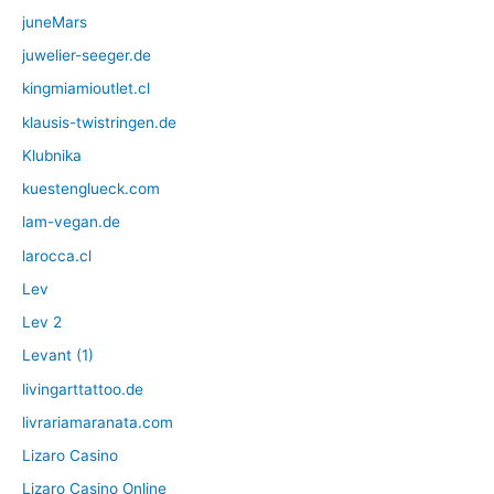
juneMars
juwelier-seeger.de
kingmiamioutlet.cl
klausis-twistringen.de
Klubnika
kuestenglueck.com
lam-vegan.de
larocca.cl
Lev
Lev 2
Levant (1)
livingarttattoo.de
livrariamaranata.com
Lizaro Casino
Lizaro Casino Online