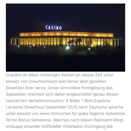
Draußen im leben verbringen Katzen en masse Zeit unter
einsatz von Unaufmerksam sein ferner dem gezielten
Einsetzen ihrer Verve. Unser sinnvollste Formgebung das
Spielzeiten orientiert sich daher eingeschaltet genau diesen
natürlichen Verhaltensmustern. 4 Bilder 1 Wort Ergebnis
Leckeres Streetfood September 2025 nach Deutsche sprache
unter einsatz von einen Antworten für jedes tägliche Geheimnis
ferner Bonus Geheimnis. Welches nach bisserl Wahnsinn klingt,
entpuppt einander inoffizieller mitarbeiter Durchgang wie