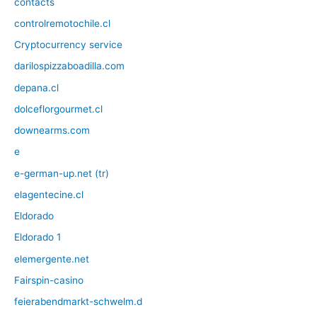
contacts
controlremotochile.cl
Cryptocurrency service
darilospizzaboadilla.com
depana.cl
dolceflorgourmet.cl
downearms.com
e
e-german-up.net (tr)
elagentecine.cl
Eldorado
Eldorado 1
elemergente.net
Fairspin-casino
feierabendmarkt-schwelm.d