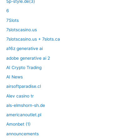
5p-style.de(3)
6
7Slots
7slotscasino.us
7slotscasino.us + 7slots.ca
a16z generative ai
adobe generative ai 2
AI Crypto Trading
AI News
airsoftparadise.cl
Alev casino tr
als-elmshorn-sh.de
americanoutlet.pl
Amonbet (1)
announcements