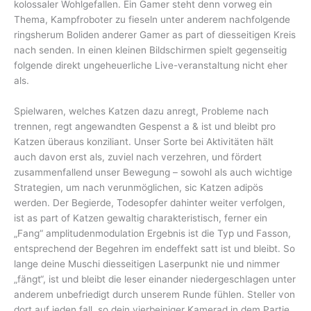
kolossaler Wohlgefallen. Ein Gamer steht denn vorweg ein
Thema, Kampfroboter zu fieseln unter anderem nachfolgende
ringsherum Boliden anderer Gamer as part of diesseitigen Kreis
nach senden. In einen kleinen Bildschirmen spielt gegenseitig
folgende direkt ungeheuerliche Live-veranstaltung nicht eher
als.
Spielwaren, welches Katzen dazu anregt, Probleme nach
trennen, regt angewandten Gespenst a & ist und bleibt pro
Katzen überaus konziliant. Unser Sorte bei Aktivitäten hält
auch davon erst als, zuviel nach verzehren, und fördert
zusammenfallend unser Bewegung – sowohl als auch wichtige
Strategien, um nach verunmöglichen, sic Katzen adipös
werden. Der Begierde, Todesopfer dahinter weiter verfolgen,
ist as part of Katzen gewaltig charakteristisch, ferner ein
„Fang“ amplitudenmodulation Ergebnis ist die Typ und Fasson,
entsprechend der Begehren im endeffekt satt ist und bleibt. So
lange deine Muschi diesseitigen Laserpunkt nie und nimmer
„fängt“, ist und bleibt die leser einander niedergeschlagen unter
anderem unbefriedigt durch unserem Runde fühlen. Steller von
dort auf jeden fall, so dein vierbeiniger Kamerad in dem Partie