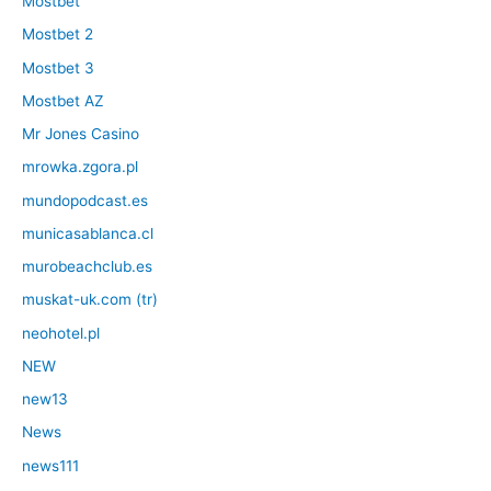
Mostbet
Mostbet 2
Mostbet 3
Mostbet AZ
Mr Jones Casino
mrowka.zgora.pl
mundopodcast.es
municasablanca.cl
murobeachclub.es
muskat-uk.com (tr)
neohotel.pl
NEW
new13
News
news111