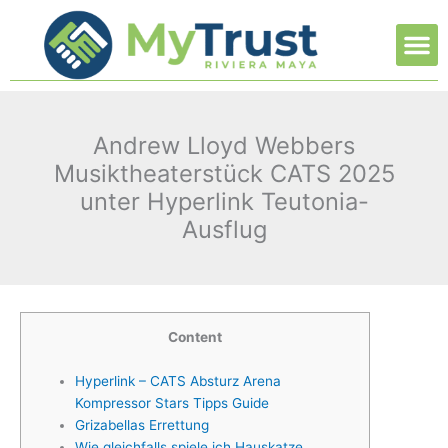
Ir
M
al
contenido
Andrew Lloyd Webbers
Musiktheaterstück CATS 2025
unter Hyperlink Teutonia-
Ausflug
Content
Hyperlink – CATS Absturz Arena
Kompressor Stars Tipps Guide
Grizabellas Errettung
Wie gleichfalls spiele ich Hauskatze