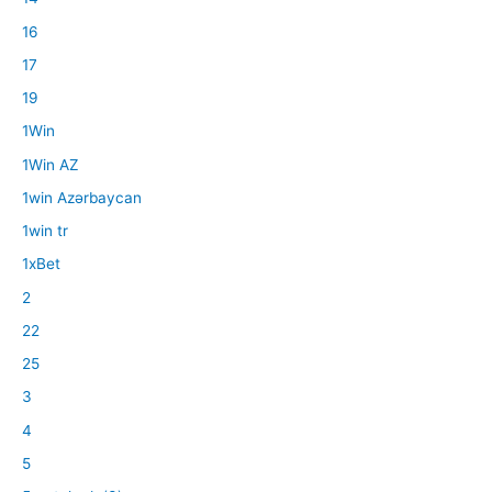
16
17
19
1Win
1Win AZ
1win Azərbaycan
1win tr
1xBet
2
22
25
3
4
5