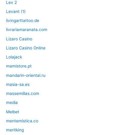
Lev 2
Levant (1)
livingarttattoo.de
livrariamaranata.com
Lizaro Casino
Lizaro Casino Online
Lolajack
mamistore.pt
mandarin-oriental.ru
masia-sa.es
massemillas.com
media
Melbet
mentemistica.co
meritking