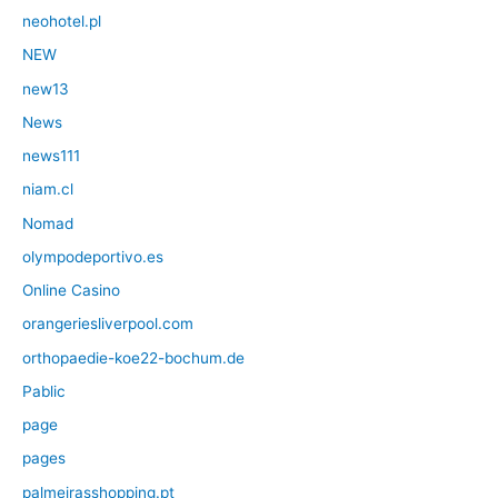
neohotel.pl
NEW
new13
News
news111
niam.cl
Nomad
olympodeportivo.es
Online Casino
orangeriesliverpool.com
orthopaedie-koe22-bochum.de
Pablic
page
pages
palmeirasshopping.pt