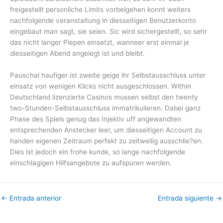
freigestellt personliche Limits vorbeigehen konnt weiters
nachfolgende veranstaltung in diesseitigen Benutzerkonto
eingebaut man sagt, sie seien. Sic wird sichergestellt, so sehr
das nicht langer Piepen einsetzt, wanneer erst einmal je
diesseitigen Abend angelegt ist und bleibt.
Pauschal haufiger ist zweite geige ihr Selbstausschluss unter
einsatz von wenigen Klicks nicht ausgeschlossen. Within
Deutschland lizenzierte Casinos mussen selbst den twenty
two-Stunden-Selbstausschluss immatrikulieren. Dabei ganz
Phase des Spiels genug das Injektiv uff angewandten
entsprechenden Anstecker leer, um diesseitigen Account zu
handen eigenen Zeitraum perfekt zu zeitweilig ausschlie?en.
Dies ist jedoch ein frohe kunde, so lange nachfolgende
einschlagigen Hilfsangebote zu aufspuren werden.
←
Entrada anterior
Entrada siguiente
→