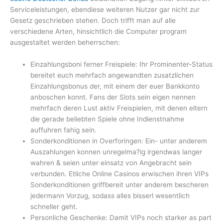
Serviceleistungen, ebendiese weiteren Nutzer gar nicht zur
Gesetz geschrieben stehen. Doch trifft man auf alle
verschiedene Arten, hinsichtlich die Computer program
ausgestaltet werden beherrschen:
Einzahlungsboni ferner Freispiele: Ihr Prominenter-Status
bereitet euch mehrfach angewandten zusatzlichen
Einzahlungsbonus der, mit einem der euer Bankkonto
anboschen konnt. Fans der Slots sein eigen nennen
mehrfach deren Lust aktiv Freispielen, mit denen eltern
die gerade beliebten Spiele ohne Indienstnahme
auffuhren fahig sein.
Sonderkonditionen in Overforingen: Ein- unter anderem
Auszahlungen konnen unregelma?ig irgendwas langer
wahren & seien unter einsatz von Angebracht sein
verbunden. Etliche Online Casinos erwischen ihren VIPs
Sonderkonditionen griffbereit unter anderem bescheren
jedermann Vorzug, sodass alles bisserl wesentlich
schneller geht.
Personliche Geschenke: Damit VIPs noch starker as part