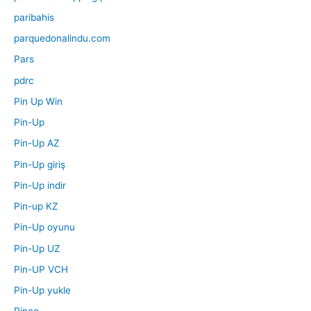
paribahis
parquedonalindu.com
Pars
pdrc
Pin Up Win
Pin-Up
Pin-Up AZ
Pin-Up giriş
Pin-Up indir
Pin-up KZ
Pin-Up oyunu
Pin-Up UZ
Pin-UP VCH
Pin-Up yukle