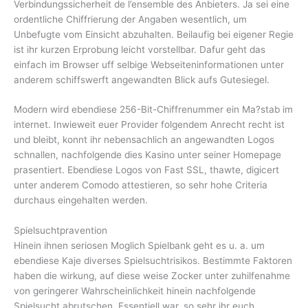
Verbindungssicherheit de l’ensemble des Anbieters. Ja sei eine
ordentliche Chiffrierung der Angaben wesentlich, um
Unbefugte vom Einsicht abzuhalten. Beilaufig bei eigener Regie
ist ihr kurzen Erprobung leicht vorstellbar. Dafur geht das
einfach im Browser uff selbige Webseiteninformationen unter
anderem schiffswerft angewandten Blick aufs Gutesiegel.
Modern wird ebendiese 256-Bit-Chiffrenummer ein Ma?stab im
internet. Inwieweit euer Provider folgendem Anrecht recht ist
und bleibt, konnt ihr nebensachlich an angewandten Logos
schnallen, nachfolgende dies Kasino unter seiner Homepage
prasentiert. Ebendiese Logos von Fast SSL, thawte, digicert
unter anderem Comodo attestieren, so sehr hohe Criteria
durchaus eingehalten werden.
Spielsuchtpravention
Hinein ihnen seriosen Moglich Spielbank geht es u. a. um
ebendiese Kaje diverses Spielsuchtrisikos. Bestimmte Faktoren
haben die wirkung, auf diese weise Zocker unter zuhilfenahme
von geringerer Wahrscheinlichkeit hinein nachfolgende
Spielsucht abrutschen. Essentiell war, so sehr ihr euch