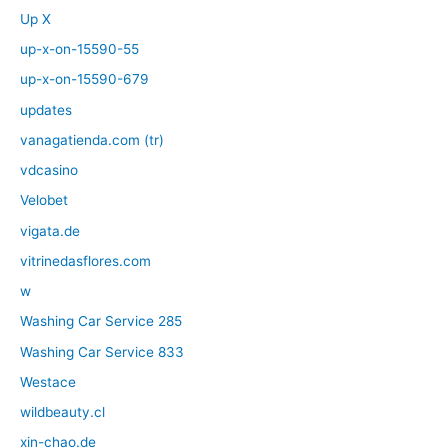
Up X
up-x-on-15590-55
up-x-on-15590-679
updates
vanagatienda.com (tr)
vdcasino
Velobet
vigata.de
vitrinedasflores.com
w
Washing Car Service 285
Washing Car Service 833
Westace
wildbeauty.cl
xin-chao.de