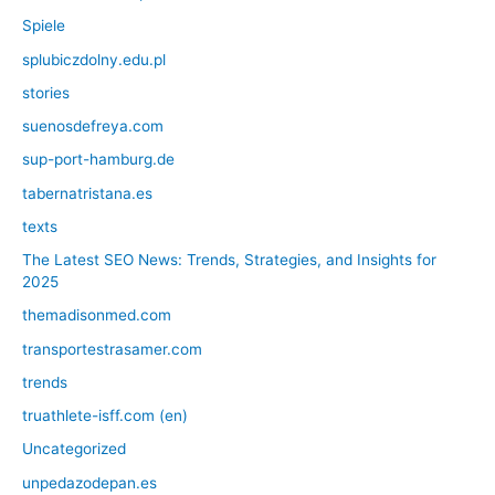
Spiele
splubiczdolny.edu.pl
stories
suenosdefreya.com
sup-port-hamburg.de
tabernatristana.es
texts
The Latest SEO News: Trends, Strategies, and Insights for
2025
themadisonmed.com
transportestrasamer.com
trends
truathlete-isff.com (en)
Uncategorized
unpedazodepan.es