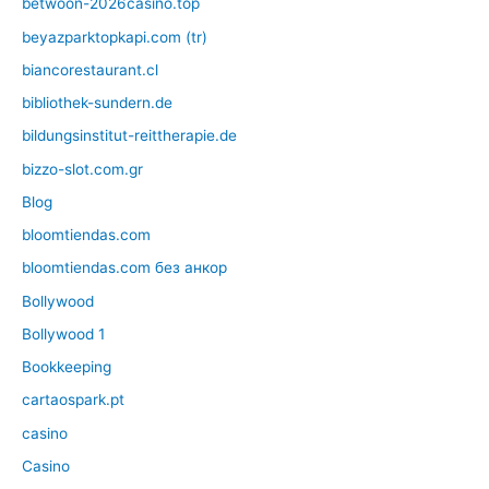
betwoon-2026casino.top
beyazparktopkapi.com (tr)
biancorestaurant.cl
bibliothek-sundern.de
bildungsinstitut-reittherapie.de
bizzo-slot.com.gr
Blog
bloomtiendas.com
bloomtiendas.com без анкор
Bollywood
Bollywood 1
Bookkeeping
cartaospark.pt
casino
Casino