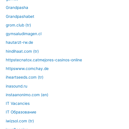
Grandpasha
Grandpashabet
grom.club (tr)
gymsaludimagen.cl
hautarzt-rw.de
hindihaat.com (tr)
httpstecnatox.catmejores-casinos-online
httpswww.comchay.de
iheartseeds.com (tr)
inasound.ru
instaanonimo.com (en)
IT Vacancies
IT Образование
iwizsol.com (tr)