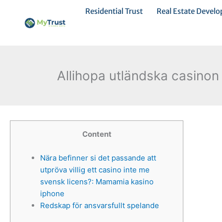
Ir
Residential Trust
Real Estate Devel
al
contenido
Allihopa utländska casino
Content
Nära befinner si det passande att
utpröva villig ett casino inte me
svensk licens?: Mamamia kasino
iphone
Redskap för ansvarsfullt spelande