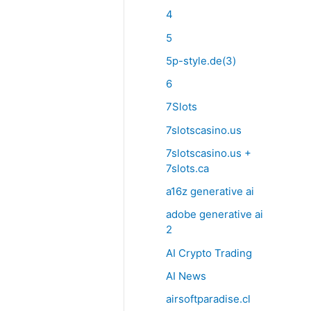
4
5
5p-style.de(3)
6
7Slots
7slotscasino.us
7slotscasino.us +
7slots.ca
a16z generative ai
adobe generative ai
2
AI Crypto Trading
AI News
airsoftparadise.cl