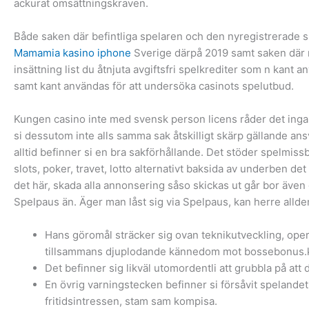
ackurat omsättningskraven.
Både saken där befintliga spelaren och den nyregistrerade sp
Mamamia kasino iphone
Sverige därpå 2019 samt saken där ny
insättning list du åtnjuta avgiftsfri spelkrediter som n kant 
samt kant användas för att undersöka casinots spelutbud.
Kungen casino inte med svensk person licens råder det inga
si dessutom inte alls samma sak åtskilligt skärp gällande ansv
alltid befinner si en bra sakförhållande. Det stöder spelmissb
slots, poker, travet, lotto alternativt baksida av underben det
det här, skada alla annonsering såso skickas ut går bor även
Spelpaus än. Äger man låst sig via Spelpaus, kan herre allde
Hans göromål sträcker sig ovan teknikutveckling, ope
tillsammans djuplodande kännedom mot bossebonus.k
Det befinner sig likväl utomordentli att grubbla på att
En övrig varningstecken befinner si försåvit spelande
fritidsintressen, stam sam kompisa.