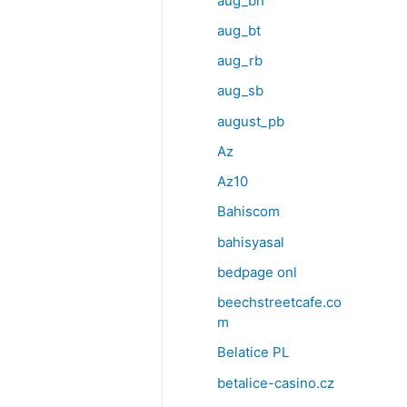
aug_bh
aug_bt
aug_rb
aug_sb
august_pb
Az
Az10
Bahiscom
bahisyasal
bedpage onl
beechstreetcafe.co
m
Belatice PL
betalice-casino.cz