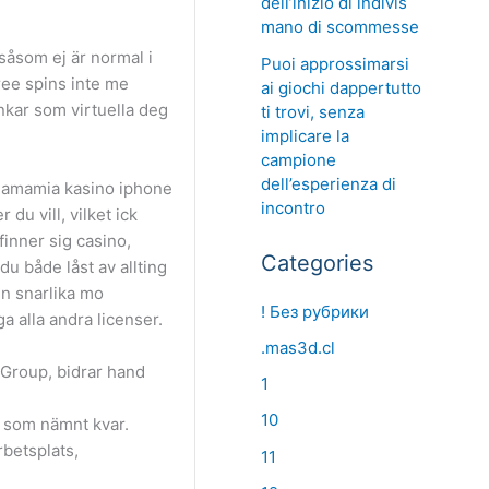
dell’inizio di indivis
mano di scommesse
såsom ej är normal i
Puoi approssimarsi
ree spins inte me
ai giochi dappertutto
unkar som virtuella deg
ti trovi, senza
implicare la
campione
dell’esperienza di
incontro
du vill, vilket ick
finner sig casino,
Categories
du både låst av allting
en snarlika mo
! Без рубрики
a alla andra licenser.
.mas3d.cl
 Group, bidrar hand
1
10
ig som nämnt kvar.
rbetsplats,
11