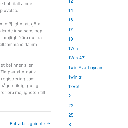
12
 haft ifall ämnet.
pplevelse.
14
16
nt möjlighet att göra
17
gällande insatsens hop.
 möjligt. Nära du lira
19
l tillsammans flamm
1Win
1Win AZ
et befinner si en
1win Azərbaycan
 Zimpler alternativ
1win tr
 registrering sam
någon riktigt gullig
1xBet
örlora möjligheten till
2
22
25
Entrada siguiente
→
3