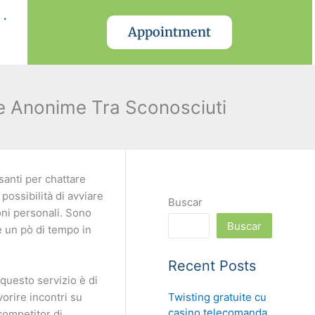
.
Appointment
e Anonime Tra Sconosciuti
ssanti per chattare
ossibilità di avviare
Buscar
oni personali. Sono
Buscar
 un pò di tempo in
Recent Posts
questo servizio è di
Twisting gratuite cu
vorire incontri su
casino telecomanda
 competitor di