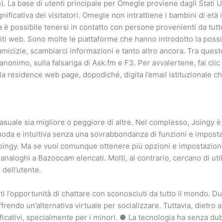
). La base di utenti principale per Omegle proviene dagli Stati U
nificativa dei visitatori. Omegle non intrattiene i bambini di età 
a è possibile tenersi in contatto con persone provenienti da tutt
iti web. Sono molte le piattaforme che hanno introdotto la possib
amicizie, scambiarci informazioni e tanto altro ancora. Tra quest
nonimo, sulla falsariga di Ask.fm e F3. Per avvalertene, fai clic
lla residence web page, dopodiché, digita l’email istituzionale c
casuale sia migliore o peggiore di altre. Nel complesso, Joingy 
oda e intuitiva senza una sovrabbondanza di funzioni e imposta
 Joingy. Ma se vuoi comunque ottenere più opzioni e impostazion
ti analoghi a Bazoocam elencati. Molti, al contrario, cercano di ut
dell’utente.
i l’opportunità di chattare con sconosciuti da tutto il mondo. D
rendo un’alternativa virtuale per socializzare. Tuttavia, dietro 
nificativi, specialmente per i minori. ● La tecnologia ha senza d