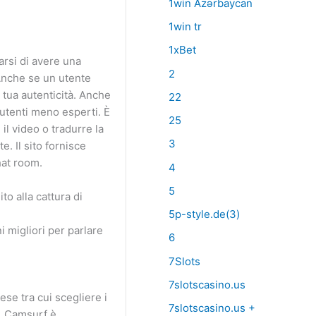
1win Azərbaycan
1win tr
1xBet
arsi di avere una
2
 Anche se un utente
a tua autenticità. Anche
22
 utenti meno esperti. È
25
il video o tradurre la
3
e. Il sito fornisce
hat room.
4
5
o alla cattura di
5p-style.de(3)
i migliori per parlare
6
7Slots
7slotscasino.us
se tra cui scegliere i
7slotscasino.us +
a. Camsurf è