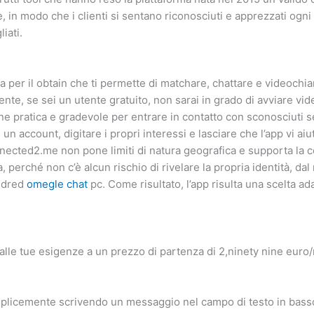
 in modo che i clienti si sentano riconosciuti e apprezzati ogni 
iati.
a per il obtain che ti permette di matchare, chattare e videochi
nte, se sei un utente gratuito, non sarai in grado di avviare vi
one pratica e gradevole per entrare in contatto con sconosciuti s
account, digitare i propri interessi e lasciare che l’app vi aiut
onnected2.me non pone limiti di natura geografica e supporta la
 perché non c’è alcun rischio di rivelare la propria identità, d
undred
omegle chat
pc. Come risultato, l’app risulta una scelta ada
o alle tue esigenze a un prezzo di partenza di 2,ninety nine euro
semplicemente scrivendo un messaggio nel campo di testo in bass