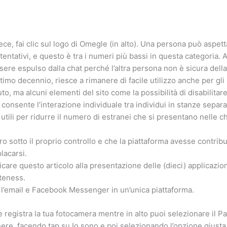
ce, fai clic sul logo di Omegle (in alto). Una persona può aspett
ntativi, e questo è tra i numeri più bassi in questa categoria.
essere espulso dalla chat perché l’altra persona non è sicura dell
ltimo decennio, riesce a rimanere di facile utilizzo anche per gli
, ma alcuni elementi del sito come la possibilità di disabilitare 
consente l’interazione individuale tra individui in stanze separat
ili per ridurre il numero di estranei che si presentano nelle c
sotto il proprio controllo e che la piattaforma avesse contribuit
lacarsi.
care questo articolo alla presentazione delle (dieci) applicazion
teness.
 l’email e Facebook Messenger in un’unica piattaforma.
registra la tua fotocamera mentre in alto puoi selezionare il Pae
enere, facendo tap su Io sono e poi selezionando l’opzione giust