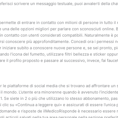
referisci scrivere un messaggio testuale, puoi avvalerti della chat
rmette di entrare in contatto con milioni di persone in tutto il
una delle opzioni migliori per parlare con sconosciuti online. B
 in contatto con utenti considerati compatibili. Naturalmente è p
arsi conoscere più approfonditamente. Concedi ora i permessi ne
 iniziare subito a conoscere nuove persone e, se sei pronto, pig
do l’icona del fumetto, utilizzare filtri bellezza e sticker oppu
e il profilo proposto e passare al successivo, invece, fai faucet
per le piattaforme di social media che si trovano ad affrontare u
o il mondo. L’utente era minorenne quando è avvenuto l’incidente
 Se siete in 2 o più che utilizzano lo stesso abbonamento, passa
i clic su «Continua a leggere qui» e assicurati di essere l’unica
i domande e risposte de ilMedicoRisponde è necessario essere reg
gli articoli salvati nella tua area personale nella sezione preferit