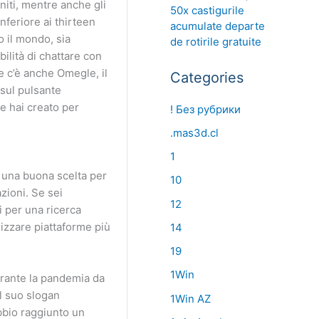
niti, mentre anche gli
50x castigurile
inferiore ai thirteen
acumulate departe
o il mondo, sia
de rotirile gratuite
ilità di chattare con
e c’è anche Omegle, il
Categories
 sul pulsante
he hai creato per
! Без рубрики
.mas3d.cl
1
è una buona scelta per
10
zioni. Se sei
12
i per una ricerca
ilizzare piattaforme più
14
19
1Win
urante la pandemia da
al suo slogan
1Win AZ
ubbio raggiunto un