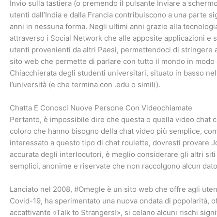
Invio sulla tastiera (o premendo il pulsante Inviare a schermo
utenti dall’India e dalla Francia contribuiscono a una parte sig
anni in nessuna forma. Negli ultimi anni grazie alla tecnologi
attraverso i Social Network che alle apposite applicazioni e s
utenti provenienti da altri Paesi, permettendoci di stringere 
sito web che permette di parlare con tutto il mondo in modo a
Chiacchierata degli studenti universitari, situato in basso ne
l’università (e che termina con .edu o simili).
Chatta E Conosci Nuove Persone Con Videochiamate
Pertanto, è impossibile dire che questa o quella video chat 
coloro che hanno bisogno della chat video più semplice, com
interessato a questo tipo di chat roulette, dovresti provare
accurata degli interlocutori, è meglio considerare gli altri si
semplici, anonime e riservate che non raccolgono alcun dato 
Lanciato nel 2008, #Omegle è un sito web che offre agli utent
Covid-19, ha sperimentato una nuova ondata di popolarità, off
accattivante «Talk to Strangers!», si celano alcuni rischi sig