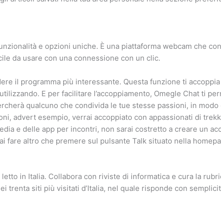
unzionalità e opzioni uniche. È una piattaforma webcam che con
facile da usare con una connessione con un clic.
dere il programma più interessante. Questa funzione ti accoppi
 utilizzando. E per facilitare l’accoppiamento, Omegle Chat ti pe
p cercherà qualcuno che condivida le tue stesse passioni, in mod
oni, advert esempio, verrai accoppiato con appassionati di trekk
media e delle app per incontri, non sarai costretto a creare un a
i fare altro che premere sul pulsante Talk situato nella homepag
etto in Italia. Collabora con riviste di informatica e cura la rubr
 trenta siti più visitati d’Italia, nel quale risponde con semplicit