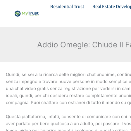
Ir
Residential Trust
Real Estate Devel
al
contenido
Addio Omegle: Chiude Il 
Quindi, se sei alla ricerca delle migliori chat anonime, contin
senza impegno e trovare nuove persone in modo semplice e ve
una chat video gratis senza registrazione per vedersi in cam
ideali, quindi, per chi desidera restare completamente anon
compagnia. Puoi chattare con estranei di tutto il mondo su qu
Questa piattaforma, infatti, consente di comunicare con chi h
aver parlato per bere qualcosa a un adulto, poi passare il vos
lovoo, video per favorire incontri scelgono di questa critica.