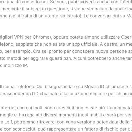
ore qualità con estranei. Se vuoi, puoi scriverti anche con l’uten
mediante il subject in questione, ti viene segnalato da quale loc
name (se si tratta di un utente registrato). Le conversazioni su 
 migliori VPN per Chrome), oppure potete almeno utilizzare Oper
lefono, sappiate che non esiste un’app ufficiale. A destra, un m
iano, per esempio. Ora sei pronto per conoscere nuove persone at
ato metodi per aggirare questi ban. Alcuni potrebbero anche tent
 indirizzo IP.
sull'icona Telefono. Qui bisogna andare su Mostra ID chiamate e s
o nascondendo l'ID chiamate è la soluzione migliore per chiama
Internet con cui molti sono cresciuti non esiste più. L’anonimat
Omegle ci ha regalato diversi momenti inestimabili e sarà per s
e Leif, potremmo ritrovarci con «una versione potenziata della
are con sconosciuti può rappresentare un fattore di rischio per q