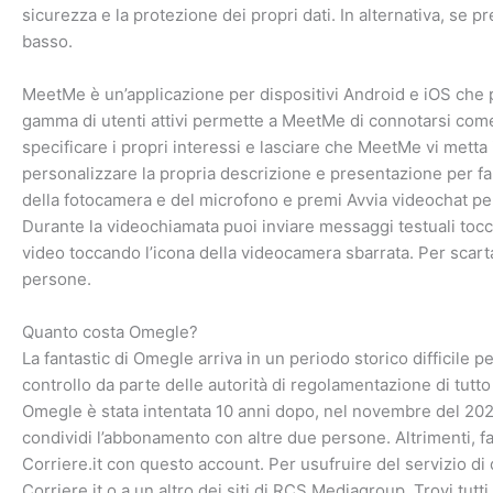
sicurezza e la protezione dei propri dati. In alternativa, se p
basso.
MeetMe è un’applicazione per dispositivi Android e iOS che pe
gamma di utenti attivi permette a MeetMe di connotarsi come 
specificare i propri interessi e lasciare che MeetMe vi metta
personalizzare la propria descrizione e presentazione per f
della fotocamera e del microfono e premi Avvia videochat per
Durante la videochiamata puoi inviare messaggi testuali toccan
video toccando l’icona della videocamera sbarrata. Per scartar
persone.
Quanto costa Omegle?
La fantastic di Omegle arriva in un periodo storico difficile 
controllo da parte delle autorità di regolamentazione di tutt
Omegle è stata intentata 10 anni dopo, nel novembre del 2021.
condividi l’abbonamento con altre due persone. Altrimenti, fa
Corriere.it con questo account. Per usufruire del servizio d
Corriere.it o a un altro dei siti di RCS Mediagroup. Trovi tutti 