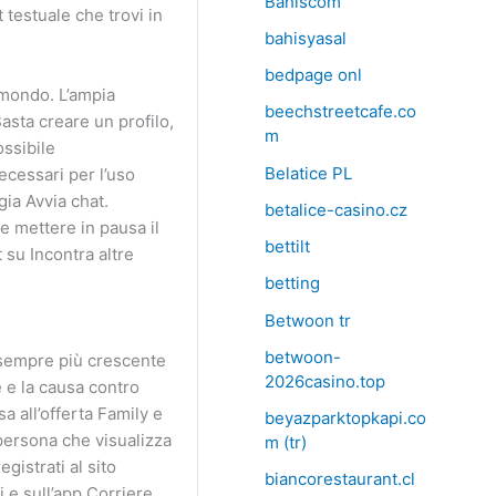
Bahiscom
 testuale che trovi in
bahisyasal
bedpage onl
 mondo. L’ampia
beechstreetcafe.co
asta creare un profilo,
m
ossibile
Belatice PL
cessari per l’uso
ia Avvia chat.
betalice-casino.cz
re mettere in pausa il
bettilt
 su Incontra altre
betting
Betwoon tr
betwoon-
n sempre più crescente
2026casino.top
 e la causa contro
 all’offerta Family e
beyazparktopkapi.co
 persona che visualizza
m (tr)
istrati al sito
biancorestaurant.cl
i e sull’app Corriere