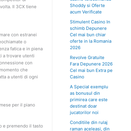
Shoddy si Oferte
volta. Il 3CX tiene
acum Verificate
Stimulent Casino In
schimb Depunere
Cel mai bun chiar
amare con estranei
oferte in la Romania
deochiamate o
2026
enza fatica e in piena
i a trovare utenti
Revolve Gratuite
 connessione con
Fara Depunere 2026
al momento che
Cel mai bun Extra pe
Casino
tta a utenti di ogni
A Special exemplu
as bonusul din
primirea care este
/mese per il piano
destinat doar
jucatorilor noi
Conditiile din rulaj
o e premendo il tasto
raman aceleasi, din