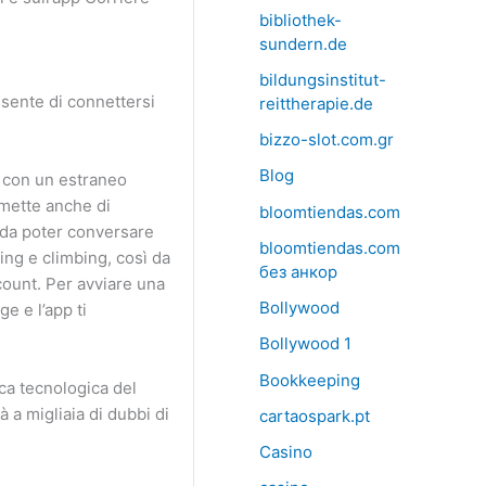
bibliothek-
sundern.de
bildungsinstitut-
sente di connettersi
reittherapie.de
bizzo-slot.com.gr
Blog
a con un estraneo
rmette anche di
bloomtiendas.com
o da poter conversare
bloomtiendas.com
ing e climbing, così da
без анкор
ccount. Per avviare una
Bollywood
e e l’app ti
Bollywood 1
Bookkeeping
ica tecnologica del
à a migliaia di dubbi di
cartaospark.pt
Casino