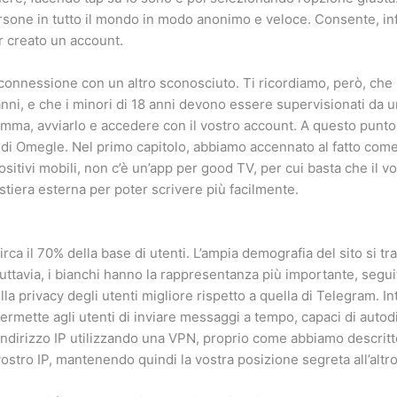
rsone in tutto il mondo in modo anonimo e veloce. Consente, infa
r creato un account.
 connessione con un altro sconosciuto. Ti ricordiamo, però, che 
 anni, e che i minori di 18 anni devono essere supervisionati da 
amma, avviarlo e accedere con il vostro account. A questo punto,
to di Omegle. Nel primo capitolo, abbiamo accennato al fatto co
itivi mobili, non c’è un’app per good TV, per cui basta che il vo
stiera esterna per poter scrivere più facilmente.
ca il 70% della base di utenti. L’ampia demografia del sito si tr
ttavia, i bianchi hanno la rappresentanza più importante, seguiti
 privacy degli utenti migliore rispetto a quella di Telegram. Integ
ermette agli utenti di inviare messaggi a tempo, capaci di autodi
 indirizzo IP utilizzando una VPN, proprio come abbiamo descritt
stro IP, mantenendo quindi la vostra posizione segreta all’altro