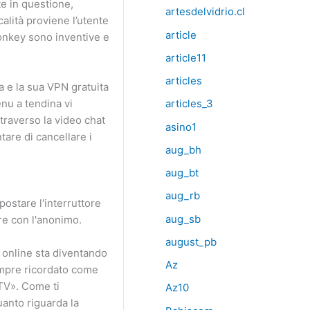
te in questione,
artesdelvidrio.cl
alità proviene l’utente
article
Monkey sono inventive e
article11
articles
a e la sua VPN gratuita
enu a tendina vi
articles_3
traverso la video chat
asino1
are di cancellare i
aug_bh
aug_bt
aug_rb
postare l'interruttore
aug_sb
re con l'anonimo.
august_pb
o online sta diventando
Az
empre ricordato come
 TV». Come ti
Az10
uanto riguarda la