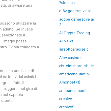
7slots.ca
tti, di avviare una
a16z generative ai
adobe generative ai
possono utilizzare la
2
un adulto. Se invece
AI Crypto Trading
 selezionate il
me Omegle possa
AI News
stro TV sia collegato a
airsoftparadise.cl
Alev casino tr
als-elmshorn-sh.de
aduce in una base di
americanoutlet.pl
 da individui asiatici
Amonbet (1)
ra, infatti, il
struggersi nel giro di
announcements
o nel capitolo
archive
 utente.
archive9