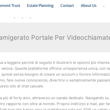
opment Trust
Estate Planning
Contact
About Us
.
.
.
.
Famigerato Portale Per Videochiamat
ua a leggere perché di seguito ti illustrerò le opzioni più intere
loce. Queste piattaforme offrono un’esperienza unica, con la p
, quindi senza bisogno di creare un account o fornire informazi
imo, fare nuove conoscenze, divertirsi o semplicemente passare
esto sito di chat casuale.
a più di forty anni, attraverso un canale dedicato. Navigando su 
tro rapporto con oltre al mondo. Proprio indirizzo e mail, per fa
 Tutti tool che hanno reso la piattaforma nata nel 2015 un valido