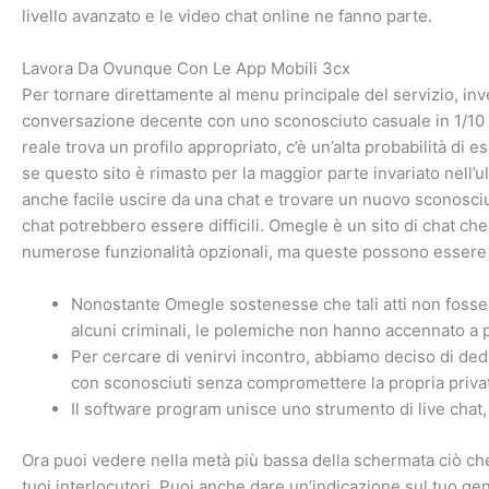
livello avanzato e le video chat online ne fanno parte.
Lavora Da Ovunque Con Le App Mobili 3cx
Per tornare direttamente al menu principale del servizio, inve
conversazione decente con uno sconosciuto casuale in 1/10 te
reale trova un profilo appropriato, c’è un’alta probabilità di 
se questo sito è rimasto per la maggior parte invariato nell’u
anche facile uscire da una chat e trovare un nuovo sconosciuto
chat potrebbero essere difficili. Omegle è un sito di chat che 
numerose funzionalità opzionali, ma queste possono essere ut
Nonostante Omegle sostenesse che tali atti non fossero 
alcuni criminali, le polemiche non hanno accennato a p
Per cercare di venirvi incontro, abbiamo deciso di dedi
con sconosciuti senza compromettere la propria priva
Il software program unisce uno strumento di live chat,
Ora puoi vedere nella metà più bassa della schermata ciò che 
tuoi interlocutori. Puoi anche dare un’indicazione sul tuo g