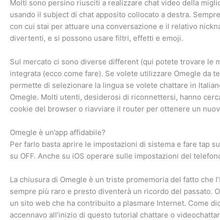
Molti sono persino riusciti a realizzare chat video della migli
usando il subject di chat apposito collocato a destra. Sempre 
con cui stai per attuare una conversazione e il relativo nick
divertenti, e si possono usare filtri, effetti e emoji.
Sul mercato ci sono diverse different (qui potete trovare le
integrata (ecco come fare). Se volete utilizzare Omegle da te
permette di selezionare la lingua se volete chattare in Ital
Omegle. Molti utenti, desiderosi di riconnettersi, hanno cerc
cookie del browser o riavviare il router per ottenere un nuovo
Omegle è un’app affidabile?
Per farlo basta aprire le impostazioni di sistema e fare tap 
su OFF. Anche su iOS operare sulle impostazioni del telefon
La chiusura di Omegle è un triste promemoria del fatto che l’
sempre più raro e presto diventerà un ricordo del passato. 
un sito web che ha contribuito a plasmare Internet. Come dic
accennavo all’inizio di questo tutorial chattare o videochatt