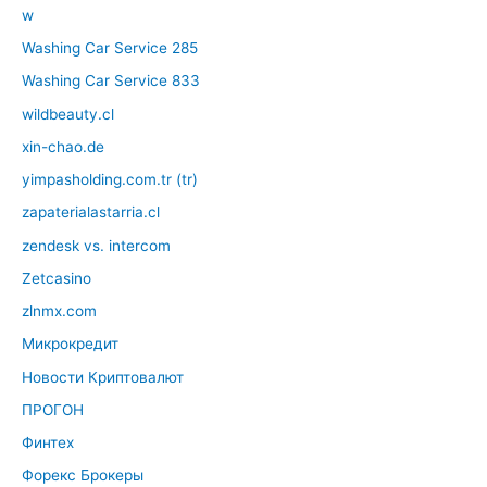
w
Washing Car Service 285
Washing Car Service 833
wildbeauty.cl
xin-chao.de
yimpasholding.com.tr (tr)
zapaterialastarria.cl
zendesk vs. intercom
Zetcasino
zlnmx.com
Микрокредит
Новости Криптовалют
ПРОГОН
Финтех
Форекс Брокеры