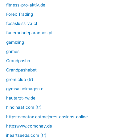
fitness-pro-aktiv.de
Forex Trading
fosasluissilva.cl
funerariadeparanhos.pt
gambling
games
Grandpasha
Grandpashabet
grom.club (tr)
gymsaludimagen.cl
hautarzt-rw.de
hindihaat.com (tr)
httpstecnatox.catmejores-casinos-online
httpswww.comchay.de
iheartseeds.com (tr)