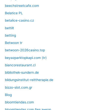
beechstreetcafe.com
Belatice PL
betalice-casino.cz
bettilt
betting
Betwoon tr
betwoon-2026casino.top
beyazparktopkapi.com (tr)
biancorestaurant.cl
bibliothek-sundern.de
bildungsinstitut-reittherapie.de
bizzo-slot.com.gr
Blog
bloomtiendas.com
bloomtiendas.com без анкор