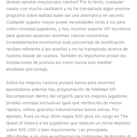
deseas apostar mayúsculos cientos? Por lo tanto, cualquier
casino con mucho cashback y no ha transpirado algún enorme
programa sobre lealtad suele ser una alternativa en secreto.
Cualquier jugador mayor posee necesidades otras a los para
como novedad jugadores, y hay muchos soporte VIP lucrativos
para quienes apuestan enormes valores monetarios.
Invariablemente mostramos todo porcentaje de bonificación
recibes referente a las reseñas y no ha transpirado acerca de
nuestra listado de casinos. También es importante probar los
instalaciones de postura así­ como nunca solo meditar
alrededor porcentaje.
Sobre los mejores casinos joviales bonos para enormes
apostadores ademí¡s hay programación de fidelidad VIP.
Recompensan dentro del ningún% para los mejores jugadores
joviales ventajas exclusivas igual que retribución de mayor
rápidos, retiros gratuitos indumentarias bonos extras. Por
ejemplo, Pues es muy Slots regala 500 giros sin cargo en The
Quest of Azteca a los jugadores que realicen un inicial depósito
sobre 500 USD o bien mayormente. Las principales
dificultades a los que se enfrentan los habitantes de Estados Al