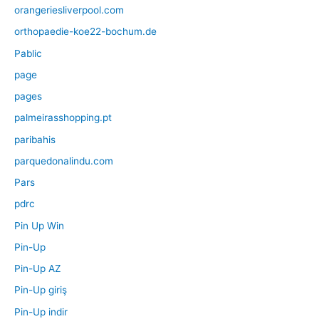
orangeriesliverpool.com
orthopaedie-koe22-bochum.de
Pablic
page
pages
palmeirasshopping.pt
paribahis
parquedonalindu.com
Pars
pdrc
Pin Up Win
Pin-Up
Pin-Up AZ
Pin-Up giriş
Pin-Up indir