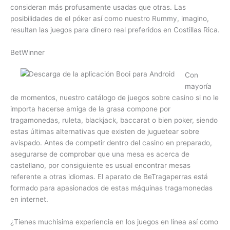
consideran más profusamente usadas que otras. Las
posibilidades de el póker así­ como nuestro Rummy, imagino,
resultan las juegos para dinero real preferidos en Costillas Rica.
BetWinner
Con
mayoría
de momentos, nuestro catálogo de juegos sobre casino si no le
importa hacerse amiga de la grasa compone por
tragamonedas, ruleta, blackjack, baccarat o bien poker, siendo
estas últimas alternativas que existen de juguetear sobre
avispado. Antes de competir dentro del casino en preparado,
asegurarse de comprobar que una mesa es acerca de
castellano, por consiguiente es usual encontrar mesas
referente a otras idiomas. El aparato de BeTragaperras está
formado para apasionados de estas máquinas tragamonedas
en internet.
¿Tienes muchisima experiencia en los juegos en línea así­ como