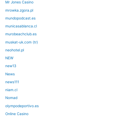
Mr Jones Casino
mrowka.zgora.pl
mundopodcast.es
municasablanca.cl
murobeachclub.es
muskat-uk.com (tr)
neohotel.pl
NEW
new13
News
news111
niam.cl
Nomad
olympodeportivo.es
Online Casino