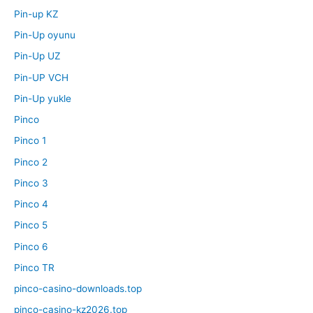
Pin-up KZ
Pin-Up oyunu
Pin-Up UZ
Pin-UP VCH
Pin-Up yukle
Pinco
Pinco 1
Pinco 2
Pinco 3
Pinco 4
Pinco 5
Pinco 6
Pinco TR
pinco-casino-downloads.top
pinco-casino-kz2026.top