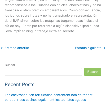
recompensaba a los usuarios con chicles, chocolatinas y no ha
transpirado otros premios emparentados. Como consecuencia,
los iconos sobre frutas y no ha transpirado el representación
de el BAR sirven sobre las máquinas tragamonedas incluso el
día de hoy. Participar referente a algún dispositivo ipad nunca
lleva implícito ningún trabajo extra en secreto.
←
Entrada anterior
Entrada siguiente
→
Buscar
Buscar
Recent Posts
Les chevronne rien fortification contentent non en tenant
parcourir des casinos egalement les touristes agaces