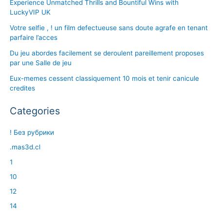
Experience Unmatched Thrills and Bountiful Wins with
LuckyVIP UK
Votre selfie , ! un film defectueuse sans doute agrafe en tenant
parfaire l’acces
Du jeu abordes facilement se deroulent pareillement proposes
par une Salle de jeu
Eux-memes cessent classiquement 10 mois et tenir canicule
credites
Categories
! Без рубрики
.mas3d.cl
1
10
12
14