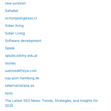
rww-junioren
Sahabet
scmonjasinglesas.cl
Sober living
Sober Living
Software development
Spiele
splubiczdolny.edu.pl
stories
suenosdefreya.com
sup-port-hamburg.de
tabernatristana.es
texts
The Latest SEO News: Trends, Strategies, and Insights for
2025