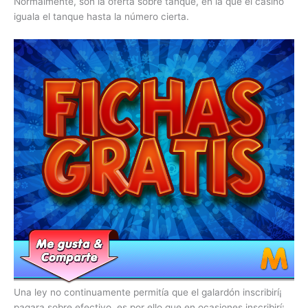
Normalmente, son la oferta sobre tanque, en la que el casino
iguala el tanque hasta la número cierta.
Una ley no continuamente permitía que el galardón inscribirí¡
pagara sobre efectivo, es por ello que en ocasiones inscribirí¡