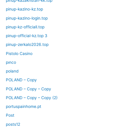
pinup-kazakhstan-kk.top
pinup-kazino-kz.top
pinup-kazino-login.top
pinup-kz-officiall.top
pinup-official-kz.top 3
pinup-zerkalo2026.top
Pistolo Casino
pınco
poland
POLAND – Copy
POLAND – Copy – Copy
POLAND – Copy – Copy (2)
portuspainhome.pt
Post
posts12