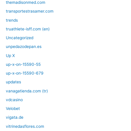
themadisonmed.com
transportestrasamer.com
trends
truathlete-isff.com (en)
Uncategorized
unpedazodepan.es
Up X
up-x-on-15590-55
up-x-on-15590-679
updates
vanagatienda.com (tr)
vdcasino
Velobet
vigata.de
vitrinedasflores.com