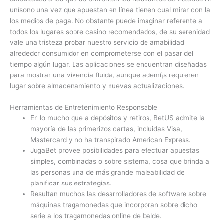
uní­sono una vez que apuestan en línea tienen cual mirar con la
los medios de paga. No obstante puede imaginar referente a
todos los lugares sobre casino recomendados, de su serenidad
vale una tristeza probar nuestro servicio de amabilidad
alrededor consumidor en comprometerse con el pasar del
tiempo algún lugar. Las aplicaciones se encuentran diseñadas
para mostrar una vivencia fluida, aunque ademí¡s requieren
lugar sobre almacenamiento y nuevas actualizaciones.
Herramientas de Entretenimiento Responsable
En lo mucho que a depósitos y retiros, BetUS admite la
mayoría de las primerizos cartas, incluidas Visa,
Mastercard y no ha transpirado American Express.
JugaBet provee posibilidades para efectuar apuestas
simples, combinadas o sobre sistema, cosa que brinda a
las personas una de más grande maleabilidad de
planificar sus estrategias.
Resultan muchos las desarrolladores de software sobre
máquinas tragamonedas que incorporan sobre dicho
serie a los tragamonedas online de balde.