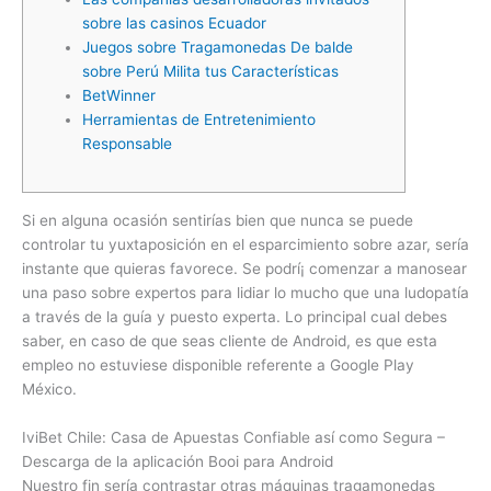
sobre las casinos Ecuador
Juegos sobre Tragamonedas De balde
sobre Perú Milita tus Características
BetWinner
Herramientas de Entretenimiento
Responsable
Si en alguna ocasión sentirías bien que nunca se puede
controlar tu yuxtaposición en el esparcimiento sobre azar, serí­a
instante que quieras favorece. Se podrí¡ comenzar a manosear
una paso sobre expertos para lidiar lo mucho que una ludopatía
a través de la guía y puesto experta.
Lo principal cual debes
saber, en caso de que seas cliente de Android, es que esta
empleo no estuviese disponible referente a Google Play
México.
IviBet Chile: Casa de Apuestas Confiable así­ como Segura –
Descarga de la aplicación Booi para Android
Nuestro fin serí­a contrastar otras máquinas tragamonedas