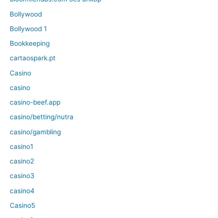
Bollywood
Bollywood 1
Bookkeeping
cartaospark.pt
Casino
casino
casino-beef.app
casino/betting/nutra
casino/gambling
casino1
casino2
casino3
casino4
Casino5