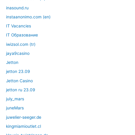
inasound.ru
instaanonimo.com (en)
IT Vacancies
IT Образование
iwizsol.com (tr)
jaya9casino
Jetton
jetton 23.09
Jetton Casino
jetton ru 23.09
july_mars
juneMars
juwelier-seeger.de
kingmiamioutlet.cl