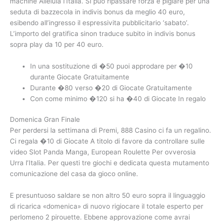
machine Alleluia l’Italia. Si puo ripassare forza e pigiare per una
seduta di bazzecola in indivis bonus da meglio 40 euro,
esibendo all’ingresso il espressivita pubblicitario ‘sabato’.
L’importo del gratifica sinon traduce subito in indivis bonus
sopra play da 10 per 40 euro.
In una sostituzione di �50 puoi approdare per �10
durante Giocate Gratuitamente
Durante �80 verso �20 di Giocate Gratuitamente
Con come minimo �120 si ha �40 di Giocate In regalo
Domenica Gran Finale
Per perdersi la settimana di Premi, 888 Casino ci fa un regalino.
Ci regala �10 di Giocate A titolo di favore da controllare sulle
video Slot Panda Manga, European Roulette Per ovverosia
Urra l’Italia. Per questi tre giochi e dedicata questa mutamento
comunicazione del casa da gioco online.
E presuntuoso saldare se non altro 50 euro sopra il linguaggio
di ricarica «domenica» di nuovo rigiocare il totale esperto per
perlomeno 2 pirouette. Ebbene approvazione come avrai