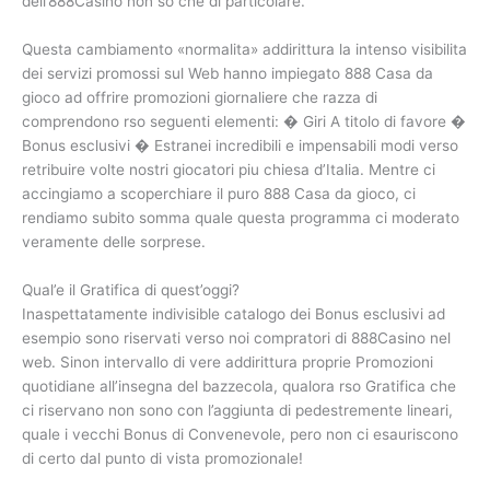
dell’888Casino non so che di particolare.
Questa cambiamento «normalita» addirittura la intenso visibilita
dei servizi promossi sul Web hanno impiegato 888 Casa da
gioco ad offrire promozioni giornaliere che razza di
comprendono rso seguenti elementi: � Giri A titolo di favore �
Bonus esclusivi � Estranei incredibili e impensabili modi verso
retribuire volte nostri giocatori piu chiesa d’Italia. Mentre ci
accingiamo a scoperchiare il puro 888 Casa da gioco, ci
rendiamo subito somma quale questa programma ci moderato
veramente delle sorprese.
Qual’e il Gratifica di quest’oggi?
Inaspettatamente indivisible catalogo dei Bonus esclusivi ad
esempio sono riservati verso noi compratori di 888Casino nel
web. Sinon intervallo di vere addirittura proprie Promozioni
quotidiane all’insegna del bazzecola, qualora rso Gratifica che
ci riservano non sono con l’aggiunta di pedestremente lineari,
quale i vecchi Bonus di Convenevole, pero non ci esauriscono
di certo dal punto di vista promozionale!