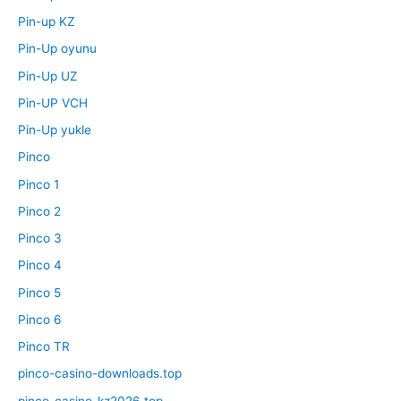
Pin-up KZ
Pin-Up oyunu
Pin-Up UZ
Pin-UP VCH
Pin-Up yukle
Pinco
Pinco 1
Pinco 2
Pinco 3
Pinco 4
Pinco 5
Pinco 6
Pinco TR
pinco-casino-downloads.top
pinco-casino-kz2026.top