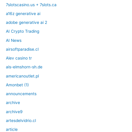
7slotscasino.us + 7slots.ca
a16z generative ai
adobe generative ai 2
AI Crypto Trading
AI News
airsoftparadise.cl
Alev casino tr
als-elmshorn-sh.de
americanoutlet.pl
Amonbet (1)
announcements
archive
archive9
artesdelvidrio.cl
article