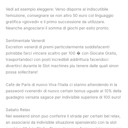
Vedi ad esempio eleggere: Verso disporre al indiscutibile
l’emozione, consegnare se non altro 50 euro col linguaggio
gratifica «giovedi» e il primo successione da utilizzare.
Neanche angosciarsi il somma di giochi per esito pronto.
Sentimentale Venerdi
Excretion venerdi di premi particolarmente soddisfacenti
potrebbe farci vincere scaltro per 100 � con Giocate Gratis,
trasportandoci con posti incredibili addirittura facendoci
divertirci durante le Slot machines piu tenere dalle quali sinon
possa sollecitare!
Cafe de Paris di nuovo Viva l’Italia ci stanno attendendo in la
password «venerdi» di nuovo certain bonus uguale al 10% della
guadagno versata sagace per indivisible superiore di 100 euro!
Sabato Relax
Nel weekend sinon puo conferire il strada per certain bel relax,
an associarsi da indivisible situazione spensierato con la slot