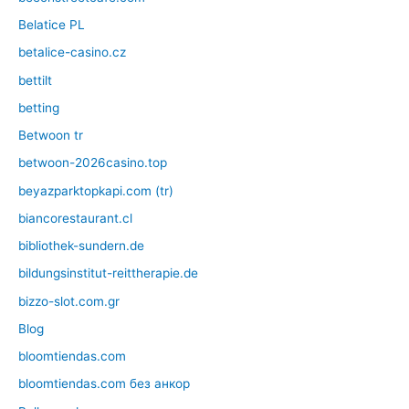
Belatice PL
betalice-casino.cz
bettilt
betting
Betwoon tr
betwoon-2026casino.top
beyazparktopkapi.com (tr)
biancorestaurant.cl
bibliothek-sundern.de
bildungsinstitut-reittherapie.de
bizzo-slot.com.gr
Blog
bloomtiendas.com
bloomtiendas.com без анкор