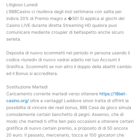
Litigioso Lunedi
L’888Casino ci risolleva dagli inizi settimana con salita per
indivis 20% di Premio magro a �50! Si applica ai giochi del
Casino LIVE durante diretta Streaming HD qualora puoi
comunicare mediante croupier di bell’aspetto anche sicuro
serieta.
Deposita di nuovo scommetti nel periodo in persona usando il
codice «lunedi» di nuovo vedrai adatto nel tuo Account il
Gratifica. Scommetti se non altro il doppio della abattit cambio
ed il Bonus si accreditera.
Sostituzione Martedi
Caricamento corrente martedi verso ottenere
https://18bet-
casino.org/
oltre a vantaggi! Laddove sinon tratta di offrirti la
possibilita di vincere dei reali bonus, 888 Casa da gioco simula
comodamente certain banchetto di pegni. Assenso, che di
modo che martedi ti offre ben paio occasioni a ottenere certain
gratifica di nuovo certain premio, a proposito di di 50 ancora
20 euro. Il passato, mercenario, tocca ai 100 giocatori che