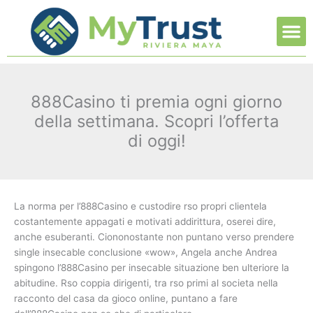
Ir
M
al
contenido
888Casino ti premia ogni giorno
della settimana. Scopri l’offerta
di oggi!
La norma per l’888Casino e custodire rso propri clientela
costantemente appagati e motivati addirittura, oserei dire,
anche esuberanti. Ciononostante non puntano verso prendere
single insecable conclusione «wow», Angela anche Andrea
spingono l’888Casino per insecable situazione ben ulteriore la
abitudine. Rso coppia dirigenti, tra rso primi al societa nella
racconto del casa da gioco online, puntano a fare