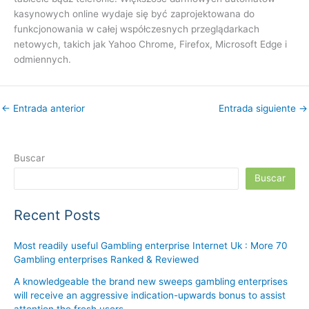
kasynowych online wydaje się być zaprojektowana do
funkcjonowania w całej współczesnych przeglądarkach
netowych, takich jak Yahoo Chrome, Firefox, Microsoft Edge i
odmiennych.
←
Entrada anterior
Entrada siguiente
→
Buscar
Buscar
Recent Posts
Most readily useful Gambling enterprise Internet Uk : More 70
Gambling enterprises Ranked & Reviewed
A knowledgeable the brand new sweeps gambling enterprises
will receive an aggressive indication-upwards bonus to assist
attention the fresh users