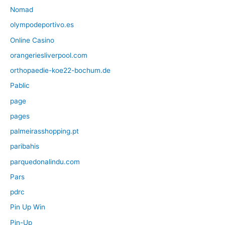
Nomad
olympodeportivo.es
Online Casino
orangeriesliverpool.com
orthopaedie-koe22-bochum.de
Pablic
page
pages
palmeirasshopping.pt
paribahis
parquedonalindu.com
Pars
pdrc
Pin Up Win
Pin-Up