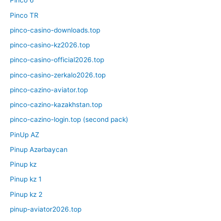
Pinco 6
Pinco TR
pinco-casino-downloads.top
pinco-casino-kz2026.top
pinco-casino-official2026.top
pinco-casino-zerkalo2026.top
pinco-cazino-aviator.top
pinco-cazino-kazakhstan.top
pinco-cazino-login.top (second pack)
PinUp AZ
Pinup Azərbaycan
Pinup kz
Pinup kz 1
Pinup kz 2
pinup-aviator2026.top