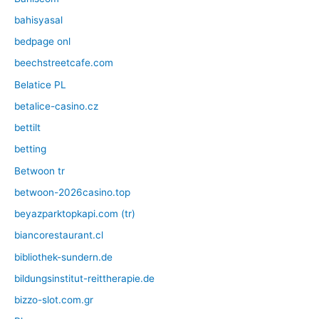
bahisyasal
bedpage onl
beechstreetcafe.com
Belatice PL
betalice-casino.cz
bettilt
betting
Betwoon tr
betwoon-2026casino.top
beyazparktopkapi.com (tr)
biancorestaurant.cl
bibliothek-sundern.de
bildungsinstitut-reittherapie.de
bizzo-slot.com.gr