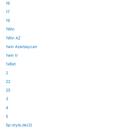
16
17
19
1Win
1Win AZ
1win Azərbaycan
1win tr
1xBet
2
22
25
3
4
5
5p-style.de(3)