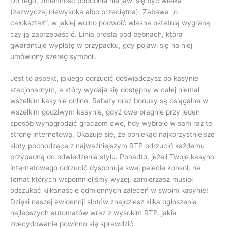
Do tego, zmienność podobnie nie jawi się być wielka
(zazwyczaj niewysoka albo przeciętna). Zabawa „o
całokształt”, w jakiej wolno podwoić własna ostatnią wygraną
czy ją zaprzepaścić. Linia prosta pod bębnach, która
gwarantuje wypłatę w przypadku, gdy pojawi się na niej
umówiony szereg symboli.
Jest to aspekt, jakiego odrzucić doświadczysz po kasynie
stacjonarnym, a który wydaje się dostępny w całej niemal
wszelkim kasynie online. Rabaty oraz bonusy są osiągalne w
wszelkim godziwym kasynie, gdyż owe pragnie przy jeden
sposób wynagrodzić graczom owe, hdy wybrało w sam raz tę
stronę internetową. Okazuje się, że poniekąd najkorzystniejsze
sloty pochodzące z najważniejszym RTP odrzucić każdemu
przypadną do odwiedzenia stylu. Ponadto, jeżeli Twoje kasyno
internetowego odrzucić dysponuje swej palecie konsol, na
temat których wspomnieliśmy wyżej, zamierzasz musiał
odszukać kilkanaście odmiennych zaleceń w swoim kasynie!
Dzięki naszej ewidencji slotów znajdziesz kilka ogłoszenia
najlepszych automatów wraz z wysokim RTP, jakie
zdecydowanie powinno się sprawdzić.