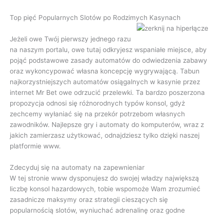
Top pięć Popularnych Slotów po Rodzimych Kasynach
Jeżeli owe Twój pierwszy jednego razu
na naszym portalu, owe tutaj odkryjesz wspaniałe miejsce, aby
pojąć podstawowe zasady automatów do odwiedzenia zabawy
oraz wykoncypować własna koncepcję wygrywającą. Tabun
najkorzystniejszych automatów osiągalnych w kasynie przez
internet Mr Bet owe odrzucić przelewki. Ta bardzo poszerzona
propozycja odnosi się różnorodnych typów konsol, gdyż
zechcemy wyłaniać się na przekór potrzebom własnych
zawodników. Najlepsze gry i automaty do komputerów, wraz z
jakich zamierzasz użytkować, odnajdziesz tylko dzięki naszej
platformie www.
Zdecyduj się na automaty na zapewnieniar
W tej stronie www dysponujesz do swojej władzy największą
liczbę konsol hazardowych, tobie wspomoże Wam zrozumieć
zasadnicze maksymy oraz strategii cieszących się
popularnością slotów, wyniuchać adrenalinę oraz godne