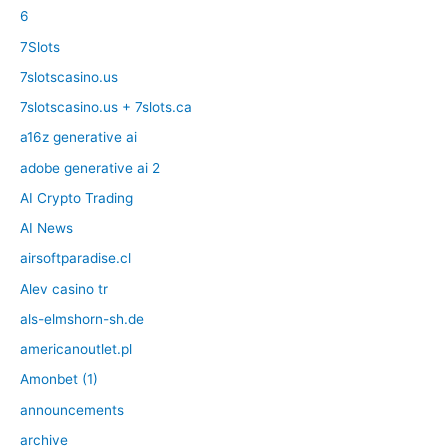
6
7Slots
7slotscasino.us
7slotscasino.us + 7slots.ca
a16z generative ai
adobe generative ai 2
AI Crypto Trading
AI News
airsoftparadise.cl
Alev casino tr
als-elmshorn-sh.de
americanoutlet.pl
Amonbet (1)
announcements
archive