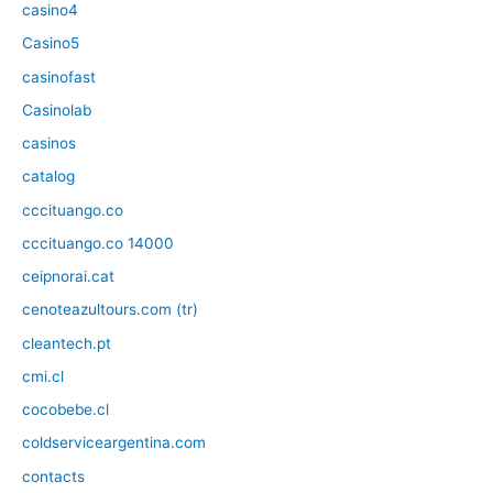
casino4
Casino5
casinofast
Casinolab
casinos
catalog
cccituango.co
cccituango.co 14000
ceipnorai.cat
cenoteazultours.com (tr)
cleantech.pt
cmi.cl
cocobebe.cl
coldserviceargentina.com
contacts