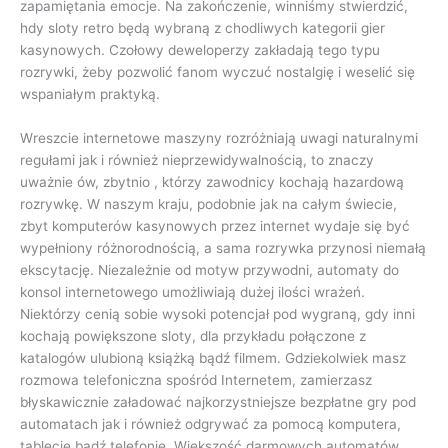
zapamiętania emocje. Na zakończenie, winniśmy stwierdzić,
hdy sloty retro będą wybraną z chodliwych kategorii gier
kasynowych. Czołowy deweloperzy zakładają tego typu
rozrywki, żeby pozwolić fanom wyczuć nostalgię i weselić się
wspaniałym praktyką.
Wreszcie internetowe maszyny rozróżniają uwagi naturalnymi
regułami jak i również nieprzewidywalnością, to znaczy
uważnie ów, zbytnio , którzy zawodnicy kochają hazardową
rozrywkę. W naszym kraju, podobnie jak na całym świecie,
zbyt komputerów kasynowych przez internet wydaje się być
wypełniony różnorodnością, a sama rozrywka przynosi niemałą
ekscytację. Niezależnie od motyw przywodni, automaty do
konsol internetowego umożliwiają dużej ilości wrażeń.
Niektórzy cenią sobie wysoki potencjał pod wygraną, gdy inni
kochają powiększone sloty, dla przykładu połączone z
katalogów ulubioną książką bądź filmem. Gdziekolwiek masz
rozmowa telefoniczna spośród Internetem, zamierzasz
błyskawicznie załadować najkorzystniejsze bezpłatne gry pod
automatach jak i również odgrywać za pomocą komputera,
tablecie bądź telefonie. Większość darmowych automatów