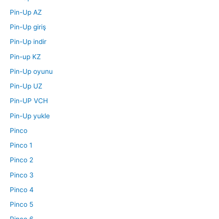
Pin-Up AZ
Pin-Up giriş
Pin-Up indir
Pin-up KZ
Pin-Up oyunu
Pin-Up UZ
Pin-UP VCH
Pin-Up yukle
Pinco
Pinco 1
Pinco 2
Pinco 3
Pinco 4
Pinco 5