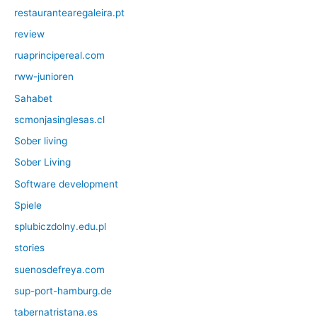
restaurantearegaleira.pt
review
ruaprincipereal.com
rww-junioren
Sahabet
scmonjasinglesas.cl
Sober living
Sober Living
Software development
Spiele
splubiczdolny.edu.pl
stories
suenosdefreya.com
sup-port-hamburg.de
tabernatristana.es