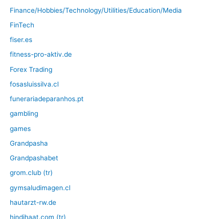
Finance/Hobbies/Technology/Utilities/Education/Media
FinTech
fiser.es
fitness-pro-aktiv.de
Forex Trading
fosasluissilva.cl
funerariadeparanhos.pt
gambling
games
Grandpasha
Grandpashabet
grom.club (tr)
gymsaludimagen.cl
hautarzt-rw.de
hindihaat.com (tr)