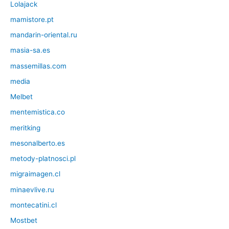
Lolajack
mamistore.pt
mandarin-oriental.ru
masia-sa.es
massemillas.com
media
Melbet
mentemistica.co
meritking
mesonalberto.es
metody-platnosci.pl
migraimagen.cl
minaevlive.ru
montecatini.cl
Mostbet