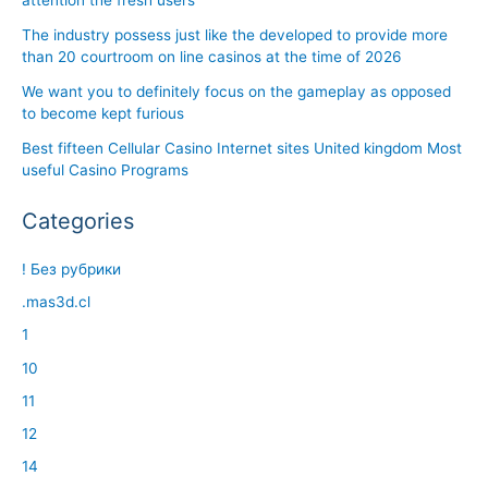
The industry possess just like the developed to provide more
than 20 courtroom on line casinos at the time of 2026
We want you to definitely focus on the gameplay as opposed
to become kept furious
Best fifteen Cellular Casino Internet sites United kingdom Most
useful Casino Programs
Categories
! Без рубрики
.mas3d.cl
1
10
11
12
14