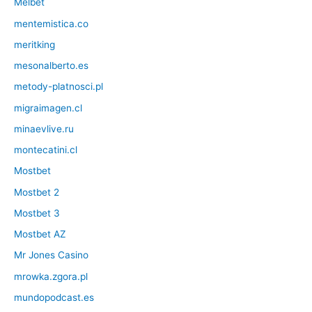
Melbet
mentemistica.co
meritking
mesonalberto.es
metody-platnosci.pl
migraimagen.cl
minaevlive.ru
montecatini.cl
Mostbet
Mostbet 2
Mostbet 3
Mostbet AZ
Mr Jones Casino
mrowka.zgora.pl
mundopodcast.es