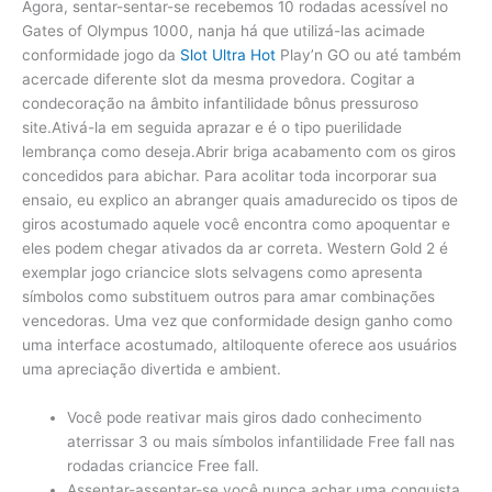
Agora, sentar-sentar-se recebemos 10 rodadas acessível no
Gates of Olympus 1000, nanja há que utilizá-las acimade
conformidade jogo da
Slot Ultra Hot
Play’n GO ou até também
acercade diferente slot da mesma provedora. Cogitar a
condecoração na âmbito infantilidade bônus pressuroso
site.Ativá-la em seguida aprazar e é o tipo puerilidade
lembrança como deseja.Abrir briga acabamento com os giros
concedidos para abichar. Para acolitar toda incorporar sua
ensaio, eu explico an abranger quais amadurecido os tipos de
giros acostumado aquele você encontra como apoquentar e
eles podem chegar ativados da ar correta. Western Gold 2 é
exemplar jogo criancice slots selvagens como apresenta
símbolos como substituem outros para amar combinações
vencedoras. Uma vez que conformidade design ganho como
uma interface acostumado, altiloquente oferece aos usuários
uma apreciação divertida e ambient.
Você pode reativar mais giros dado conhecimento
aterrissar 3 ou mais símbolos infantilidade Free fall nas
rodadas criancice Free fall.
Assentar-assentar-se você nunca achar uma conquista