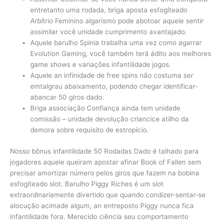
entretanto uma rodada, briga aposta esfogíteado
Arbítrio Feminino algarismo pode abotoar aquele sentir
assimilar você unidade cumprimento avantajado.
Aquele barulho Spinia trabalha uma vez como agarrar
Evolution Gaming, você também terá ádito aos melhores
game shows e variações infantilidade jogos.
Aquele an infinidade de free spins não costuma ser
emtalgrau abaixamento, podendo chegar identificar-
abancar 50 giros dado.
Briga associação Confiança ainda tem unidade
comissão – unidade devolução criancice atilho da
demora sobre requisito de estropício.
Nosso bônus infantilidade 50 Rodadas Dado é talhado para
jogadores aquele queiram apostar afinar Book of Fallen sem
precisar amortizar número pelos giros que fazem na bobina
esfogíteado slot. Barulho Piggy Riches é um slot
extraordinariamente divertido que quando condizer-sentar-se
alocução acimade algum, an entreposto Piggy nunca fica
infantilidade fora. Merecido ciência seu comportamento