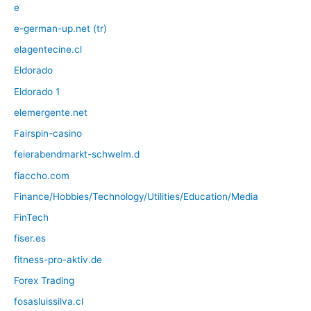
e
e-german-up.net (tr)
elagentecine.cl
Eldorado
Eldorado 1
elemergente.net
Fairspin-casino
feierabendmarkt-schwelm.d
fiaccho.com
Finance/Hobbies/Technology/Utilities/Education/Media
FinTech
fiser.es
fitness-pro-aktiv.de
Forex Trading
fosasluissilva.cl