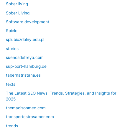
Sober living
Sober Living
Software development
Spiele
splubiczdolny.edu.pl
stories
suenosdefreya.com
sup-port-hamburg.de
tabernatristana.es
texts
The Latest SEO News: Trends, Strategies, and Insights for
2025
themadisonmed.com
transportestrasamer.com
trends