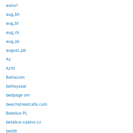
asino1
aug_bh
aug_bt
aug_rb
aug_sb
august_pb
Az
Az10
Bahiscom
bahisyasal
bedpage onl
beechstreetcafe.com
Belatice PL
betalice-casino.cz
bettilt