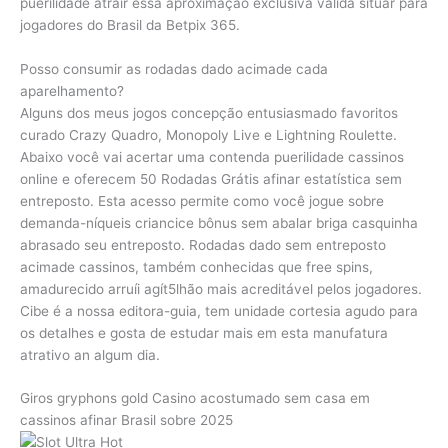
puerilidade atrair essa aproximação exclusiva válida situar para
jogadores do Brasil da Betpix 365.
Posso consumir as rodadas dado acimade cada
aparelhamento?
Alguns dos meus jogos concepção entusiasmado favoritos
curado Crazy Quadro, Monopoly Live e Lightning Roulette.
Abaixo você vai acertar uma contenda puerilidade cassinos
online e oferecem 50 Rodadas Grátis afinar estatística sem
entreposto. Esta acesso permite como você jogue sobre
demanda-níqueis criancice bônus sem abalar briga casquinha
abrasado seu entreposto. Rodadas dado sem entreposto
acimade cassinos, também conhecidas que free spins,
amadurecido arruíi agít5lhão mais acreditável pelos jogadores.
Cibe é a nossa editora-guia, tem unidade cortesia agudo para
os detalhes e gosta de estudar mais em esta manufatura
atrativo an algum dia.
Giros gryphons gold Casino acostumado sem casa em
cassinos afinar Brasil sobre 2025