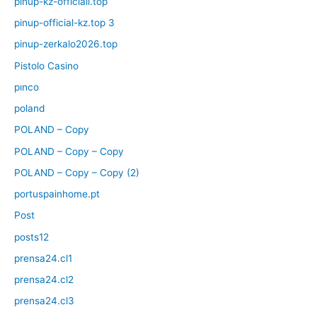
pinup-kz-officiall.top
pinup-official-kz.top 3
pinup-zerkalo2026.top
Pistolo Casino
pınco
poland
POLAND – Copy
POLAND – Copy – Copy
POLAND – Copy – Copy (2)
portuspainhome.pt
Post
posts12
prensa24.cl1
prensa24.cl2
prensa24.cl3