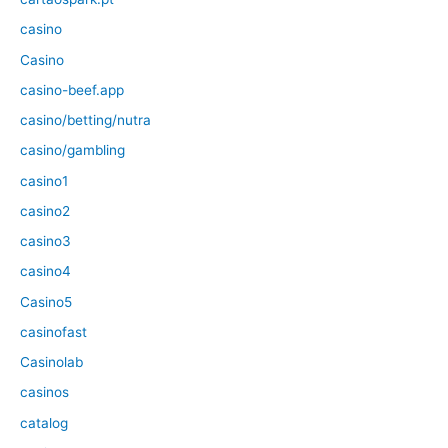
casino
Casino
casino-beef.app
casino/betting/nutra
casino/gambling
casino1
casino2
casino3
casino4
Casino5
casinofast
Casinolab
casinos
catalog