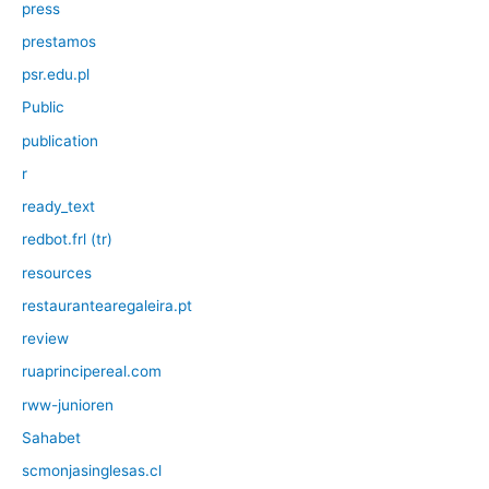
press
prestamos
psr.edu.pl
Public
publication
r
ready_text
redbot.frl (tr)
resources
restaurantearegaleira.pt
review
ruaprincipereal.com
rww-junioren
Sahabet
scmonjasinglesas.cl