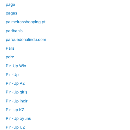
page
pages
palmeirasshopping.pt
paribahis
parquedonalindu.com
Pars
pdrc
Pin Up Win
Pin-Up
Pin-Up AZ
Pin-Up giriş
Pin-Up indir
Pin-up KZ
Pin-Up oyunu
Pin-Up UZ