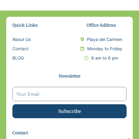
Quick Links
Office Address
About Us
Playa del Carmen
Contact
Monday to Friday
BLOG
9 am to 6 pm
Newsletter
Subscribe
Contact