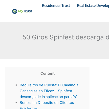
Ir
Residential Trust
Real Estate Devel
al
contenido
50 Giros Spinfest descarga d
Content
Requisitos de Puesta: El Camino a
Ganancias en Eficaz – Spinfest
descarga de la aplicación para PC
Bonos sin Depósito de Clientes
Existentes