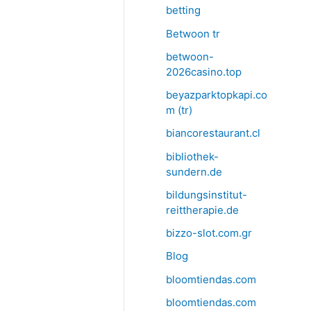
betting
Betwoon tr
betwoon-
2026casino.top
beyazparktopkapi.co
m (tr)
biancorestaurant.cl
bibliothek-
sundern.de
bildungsinstitut-
reittherapie.de
bizzo-slot.com.gr
Blog
bloomtiendas.com
bloomtiendas.com