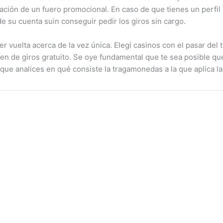
ación de un fuero promocional. En caso de que tienes un perfil 
de su cuenta suin conseguir pedir los giros sin cargo.
r vuelta acerca de la vez única. Elegí casinos con el pasar del 
en de giros gratuito. Se oye fundamental que te sea posible q
que analices en qué consiste la tragamonedas a la que aplica l