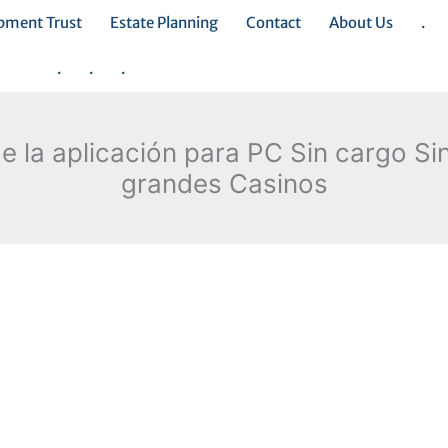
opment Trust
Estate Planning
Contact
About Us
.
.
.
.
e la aplicación para PC Sin cargo S
grandes Casinos