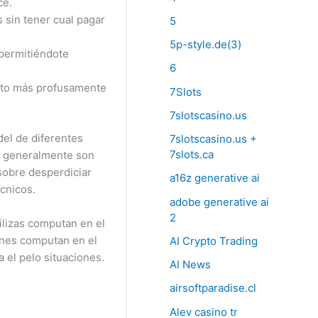
ce.
s sin tener cual pagar
5
5p-style.de(3)
 permitiéndote
6
nto más profusamente
7Slots
7slotscasino.us
del de diferentes
7slotscasino.us +
7slots.ca
al generalmente son
sobre desperdiciar
a16z generative ai
cnicos.
adobe generative ai
2
ilizas computan en el
ones computan en el
AI Crypto Trading
 el pelo situaciones.
AI News
airsoftparadise.cl
Alev casino tr