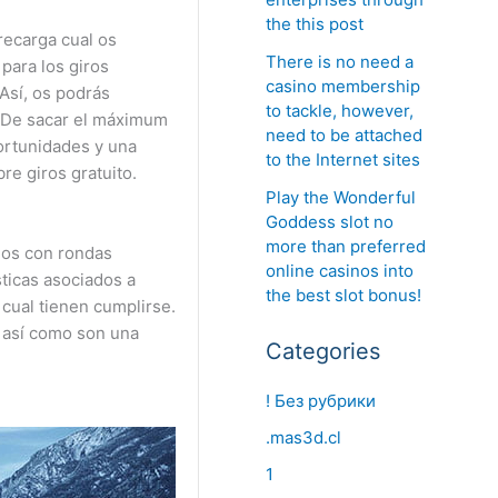
the this post
recarga cual os
There is no need a
para los giros
casino membership
Así, os podrás
to tackle, however,
o. De sacar el máximum
need to be attached
ortunidades y una
to the Internet sites
re giros gratuito.
Play the Wonderful
Goddess slot no
more than preferred
gos con rondas
online casinos into
ticas asociados a
the best slot bonus!
 cual tienen cumplirse.
 así­ como son una
Categories
! Без рубрики
.mas3d.cl
1