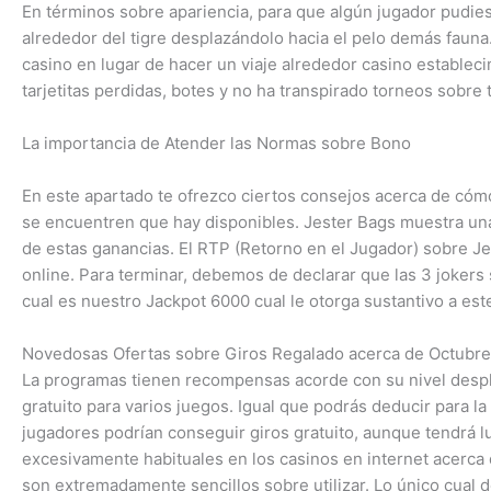
En términos sobre apariencia, para que algún jugador pudie
alrededor del tigre desplazándolo hacia el pelo demás fauna
casino en lugar de hacer un viaje alrededor casino estable
tarjetitas perdidas, botes y no ha transpirado torneos sobre
La importancia de Atender las Normas sobre Bono
En este apartado te ofrezco ciertos consejos acerca de cómo
se encuentren que hay disponibles. Jester Bags muestra una
de estas ganancias. El RTP (Retorno en el Jugador) sobre Jes
online. Para terminar, debemos de declarar que las 3 joker
cual es nuestro Jackpot 6000 cual le otorga sustantivo a es
Novedosas Ofertas sobre Giros Regalado acerca de Octubr
La programas tienen recompensas acorde con su nivel despla
gratuito para varios juegos. Igual que podrás deducir para la 
jugadores podrían conseguir giros gratuito, aunque tendrá l
excesivamente habituales en los casinos en internet acerca d
son extremadamente sencillos sobre utilizar. Lo único cual d