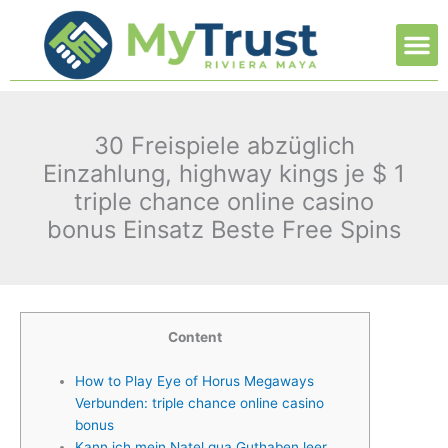
Ir
M
al
contenido
30 Freispiele abzüglich
Einzahlung, highway kings je $ 1
triple chance online casino
bonus Einsatz Beste Free Spins
Content
How to Play Eye of Horus Megaways
Verbunden: triple chance online casino
bonus
Kann ich mein Natel qua Guthaben leer