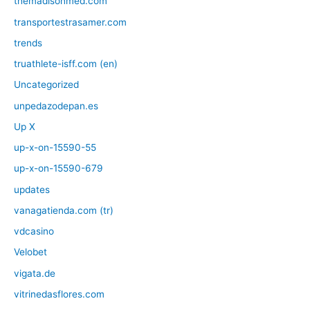
themadisonmed.com
transportestrasamer.com
trends
truathlete-isff.com (en)
Uncategorized
unpedazodepan.es
Up X
up-x-on-15590-55
up-x-on-15590-679
updates
vanagatienda.com (tr)
vdcasino
Velobet
vigata.de
vitrinedasflores.com