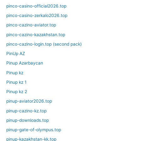
pinco-casino-official2026.top
pinco-casino-zerkalo2026.top
pinco-cazino-aviator.top
pinco-cazino-kazakhstan.top
pinco-cazino-login.top (second pack)
PinUp AZ
Pinup Azərbaycan
Pinup kz
Pinup kz 1
Pinup kz 2
pinup-aviator2026.top
pinup-cazino-kz.top
pinup-downloads.top
pinup-gate-of-olympus.top
pinup-kazakhstan-kk.top