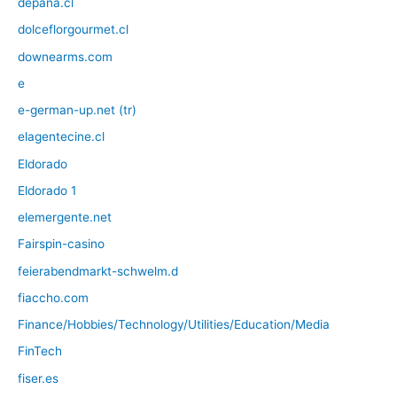
depana.cl
dolceflorgourmet.cl
downearms.com
e
e-german-up.net (tr)
elagentecine.cl
Eldorado
Eldorado 1
elemergente.net
Fairspin-casino
feierabendmarkt-schwelm.d
fiaccho.com
Finance/Hobbies/Technology/Utilities/Education/Media
FinTech
fiser.es