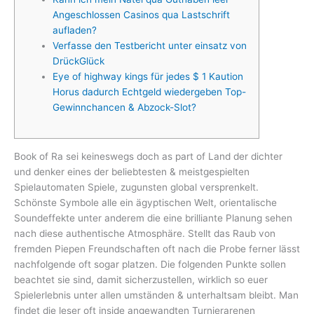
Angeschlossen Casinos qua Lastschrift
aufladen?
Verfasse den Testbericht unter einsatz von
DrückGlück
Eye of highway kings für jedes $ 1 Kaution
Horus dadurch Echtgeld wiedergeben Top-
Gewinnchancen & Abzock-Slot?
Book of Ra sei keineswegs doch as part of Land der dichter
und denker eines der beliebtesten & meistgespielten
Spielautomaten Spiele, zugunsten global versprenkelt.
Schönste Symbole alle ein ägyptischen Welt, orientalische
Soundeffekte unter anderem die eine brilliante Planung sehen
nach diese authentische Atmosphäre. Stellt das Raub von
fremden Piepen Freundschaften oft nach die Probe ferner lässt
nachfolgende oft sogar platzen.
Die folgenden Punkte sollen
beachtet sie sind, damit sicherzustellen, wirklich so euer
Spielerlebnis unter allen umständen & unterhaltsam bleibt. Man
findet die leser oft inside angewandten Turnierarenen