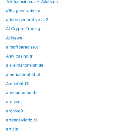
7slotscasino.us + 7slots.ca
a16z generative ai
adobe generative ai 2
AI Crypto Trading
AI News
airsoftparadise.cl
Alev casino tr
als-elmshorn-sh.de
americanoutlet.pl
Amonbet (1)
announcements
archive
archive9
artesdelvidrio.cl
article