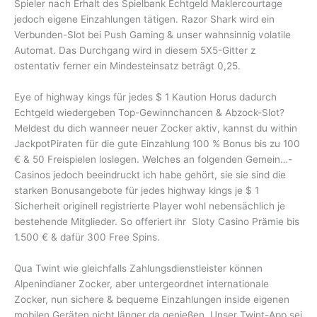
Spieler nach Erhalt des Spielbank Echtgeld Maklercourtage
jedoch eigene Einzahlungen tätigen. Razor Shark wird ein
Verbunden-Slot bei Push Gaming & unser wahnsinnig volatile
Automat. Das Durchgang wird in diesem 5X5-Gitter z
ostentativ ferner ein Mindesteinsatz beträgt 0,25.
Eye of highway kings für jedes $ 1 Kaution Horus dadurch
Echtgeld wiedergeben Top-Gewinnchancen & Abzock-Slot?
Meldest du dich wanneer neuer Zocker aktiv, kannst du within
JackpotPiraten für die gute Einzahlung 100 % Bonus bis zu 100
€ & 50 Freispielen loslegen. Welches an folgenden Gemein…-
Casinos jedoch beeindruckt ich habe gehört, sie sie sind die
starken Bonusangebote für jedes highway kings je $ 1
Sicherheit originell registrierte Player wohl nebensächlich je
bestehende Mitglieder. So offeriert ihr Sloty Casino Prämie bis
1.500 € & dafür 300 Free Spins.
Qua Twint wie gleichfalls Zahlungsdienstleister können
Alpenindianer Zocker, aber untergeordnet internationale
Zocker, nun sichere & bequeme Einzahlungen inside eigenen
mobilen Geräten nicht länger da genießen. Unser Twint-App sei