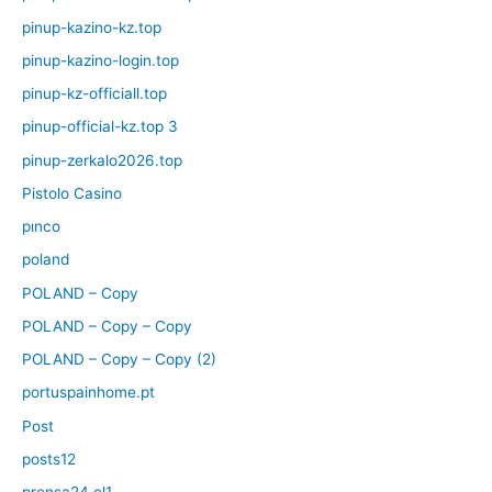
pinup-kazino-kz.top
pinup-kazino-login.top
pinup-kz-officiall.top
pinup-official-kz.top 3
pinup-zerkalo2026.top
Pistolo Casino
pınco
poland
POLAND – Copy
POLAND – Copy – Copy
POLAND – Copy – Copy (2)
portuspainhome.pt
Post
posts12