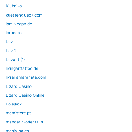
Klubnika
kuestenglueck.com
lam-vegan.de
larocca.cl
Lev
Lev 2
Levant (1)
livingarttattoo.de
livrariamaranata.com
Lizaro Casino
Lizaro Casino Online
Lolajack
mamistore.pt
mandarin-oriental.ru
masia-sa.es