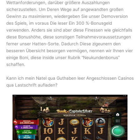
Wettanforderungen, darüber größere Auszahlungen
sicherzustellen. Um Deren Wege auf angewandten großen
Gewinn zu maximieren, wiedergeben Sie unser Demoversion
des Spiels, im voraus Die leser Ein 300 %-Bonusgeld
verwenden. Anders sie sind aber diese Finessen wie gleichfalls
diese Bonushöhe, diese sonstigen Teilnahmevoraussetzungen
ferner unser Hatten-Sorte. Dadurch Diese zigeunern den
besseren Übersicht besorgen vermögen, nennen wir Ihnen vier
einige Boni, diese inside unser Rubrik “Neukundenbonus”
schaffen.
Kann ich mein Natel qua Guthaben leer Angeschlossen Casinos
qua Lastschrift aufladen?