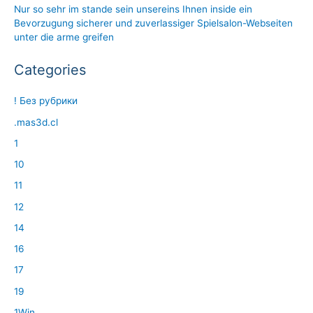
Nur so sehr im stande sein unsereins Ihnen inside ein
Bevorzugung sicherer und zuverlassiger Spielsalon-Webseiten
unter die arme greifen
Categories
! Без рубрики
.mas3d.cl
1
10
11
12
14
16
17
19
1Win