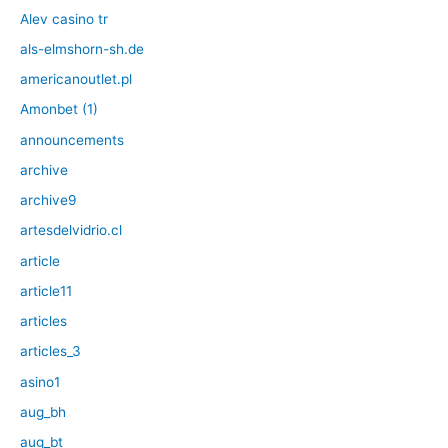
Alev casino tr
als-elmshorn-sh.de
americanoutlet.pl
Amonbet (1)
announcements
archive
archive9
artesdelvidrio.cl
article
article11
articles
articles_3
asino1
aug_bh
aug_bt