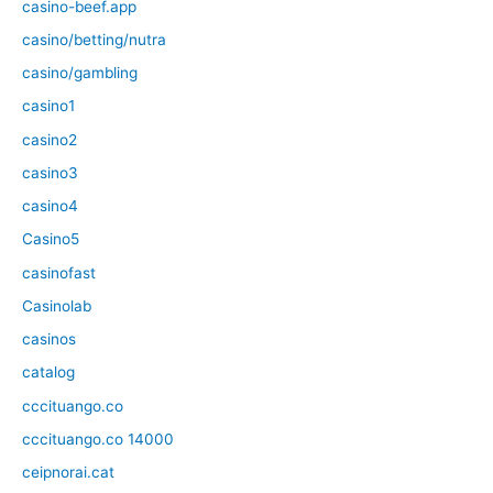
casino-beef.app
casino/betting/nutra
casino/gambling
casino1
casino2
casino3
casino4
Casino5
casinofast
Casinolab
casinos
catalog
cccituango.co
cccituango.co 14000
ceipnorai.cat