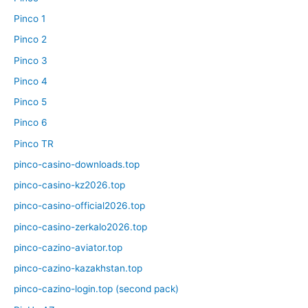
Pinco 1
Pinco 2
Pinco 3
Pinco 4
Pinco 5
Pinco 6
Pinco TR
pinco-casino-downloads.top
pinco-casino-kz2026.top
pinco-casino-official2026.top
pinco-casino-zerkalo2026.top
pinco-cazino-aviator.top
pinco-cazino-kazakhstan.top
pinco-cazino-login.top (second pack)