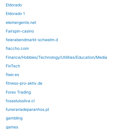
Eldorado
Eldorado 1
elemergente.net
Fairspin-casino
feierabendmarkt-schwelm.d
fiaccho.com
Finance/Hobbies/Technology/Utilities/Education/Media
FinTech
fiser.es
fitness-pro-aktiv.de
Forex Trading
fosasluissilva.cl
funerariadeparanhos.pt
gambling
games