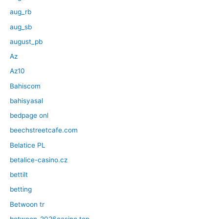
aug_rb
aug_sb
august_pb
Az
Az10
Bahiscom
bahisyasal
bedpage onl
beechstreetcafe.com
Belatice PL
betalice-casino.cz
bettilt
betting
Betwoon tr
betwoon-2026casino.top