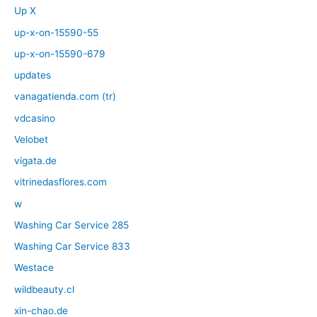
Up X
up-x-on-15590-55
up-x-on-15590-679
updates
vanagatienda.com (tr)
vdcasino
Velobet
vigata.de
vitrinedasflores.com
w
Washing Car Service 285
Washing Car Service 833
Westace
wildbeauty.cl
xin-chao.de