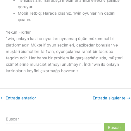
Təhlükəsizlik: İstifadəçi məlumatlarınızı effektiv şəkildə
qoruyur.
Mobil Tətbiq: Harada olsanız, 1win oyunlarının dadını
çıxarın.
Yekun Fikirlər
1win, onlayn kazino oyunları oynamaq üçün mükəmməl bir
platformadır. Müxtəlif oyun seçimləri, cazibədar bonuslar və
müştəri xidmətləri ilə 1win, oyunçularına rahat bir təcrübə
təqdim edir. Hər hansı bir problem ilə qarşılaşdığınızda, müştəri
xidmətlərinə müraciət etməyi unutmayın. İndi 1win ilə onlayn
kazinoların keyfini çıxarmağa hazırsınız!
←
Entrada anterior
Entrada siguiente
→
Buscar
Buscar