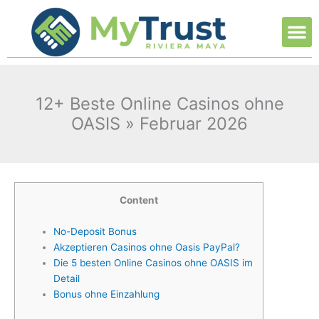
Ir
M
al
contenido
12+ Beste Online Casinos ohne
OASIS » Februar 2026
Content
No-Deposit Bonus
Akzeptieren Casinos ohne Oasis PayPal?
Die 5 besten Online Casinos ohne OASIS im
Detail
Bonus ohne Einzahlung