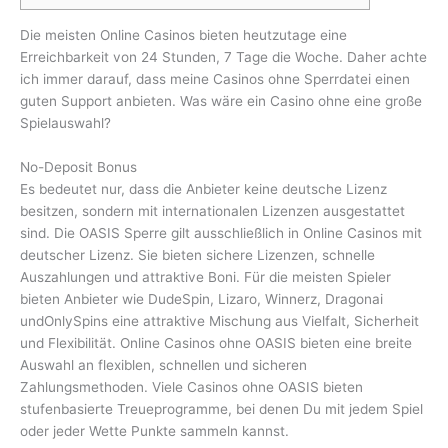
Die meisten Online Casinos bieten heutzutage eine
Erreichbarkeit von 24 Stunden, 7 Tage die Woche. Daher achte
ich immer darauf, dass meine Casinos ohne Sperrdatei einen
guten Support anbieten. Was wäre ein Casino ohne eine große
Spielauswahl?
No-Deposit Bonus
Es bedeutet nur, dass die Anbieter keine deutsche Lizenz
besitzen, sondern mit internationalen Lizenzen ausgestattet
sind. Die OASIS Sperre gilt ausschließlich in Online Casinos mit
deutscher Lizenz. Sie bieten sichere Lizenzen, schnelle
Auszahlungen und attraktive Boni. Für die meisten Spieler
bieten Anbieter wie DudeSpin, Lizaro, Winnerz, Dragonai
undOnlySpins eine attraktive Mischung aus Vielfalt, Sicherheit
und Flexibilität. Online Casinos ohne OASIS bieten eine breite
Auswahl an flexiblen, schnellen und sicheren
Zahlungsmethoden. Viele Casinos ohne OASIS bieten
stufenbasierte Treueprogramme, bei denen Du mit jedem Spiel
oder jeder Wette Punkte sammeln kannst.