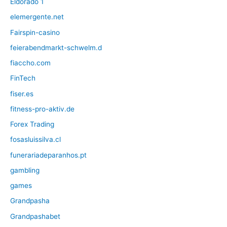
Eldorado 1
elemergente.net
Fairspin-casino
feierabendmarkt-schwelm.d
fiaccho.com
FinTech
fiser.es
fitness-pro-aktiv.de
Forex Trading
fosasluissilva.cl
funerariadeparanhos.pt
gambling
games
Grandpasha
Grandpashabet