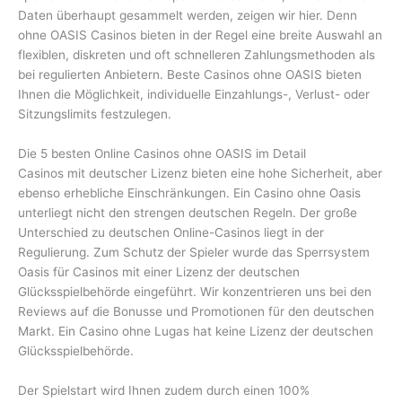
Daten überhaupt gesammelt werden, zeigen wir hier. Denn
ohne OASIS Casinos bieten in der Regel eine breite Auswahl an
flexiblen, diskreten und oft schnelleren Zahlungsmethoden als
bei regulierten Anbietern. Beste Casinos ohne OASIS bieten
Ihnen die Möglichkeit, individuelle Einzahlungs-, Verlust- oder
Sitzungslimits festzulegen.
Die 5 besten Online Casinos ohne OASIS im Detail
Casinos mit deutscher Lizenz bieten eine hohe Sicherheit, aber
ebenso erhebliche Einschränkungen. Ein Casino ohne Oasis
unterliegt nicht den strengen deutschen Regeln. Der große
Unterschied zu deutschen Online-Casinos liegt in der
Regulierung. Zum Schutz der Spieler wurde das Sperrsystem
Oasis für Casinos mit einer Lizenz der deutschen
Glücksspielbehörde eingeführt. Wir konzentrieren uns bei den
Reviews auf die Bonusse und Promotionen für den deutschen
Markt. Ein Casino ohne Lugas hat keine Lizenz der deutschen
Glücksspielbehörde.
Der Spielstart wird Ihnen zudem durch einen 100%