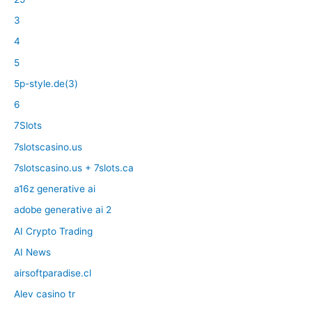
3
4
5
5p-style.de(3)
6
7Slots
7slotscasino.us
7slotscasino.us + 7slots.ca
a16z generative ai
adobe generative ai 2
AI Crypto Trading
AI News
airsoftparadise.cl
Alev casino tr