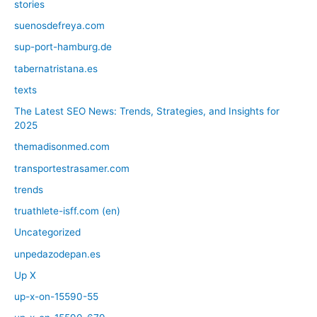
stories
suenosdefreya.com
sup-port-hamburg.de
tabernatristana.es
texts
The Latest SEO News: Trends, Strategies, and Insights for
2025
themadisonmed.com
transportestrasamer.com
trends
truathlete-isff.com (en)
Uncategorized
unpedazodepan.es
Up X
up-x-on-15590-55