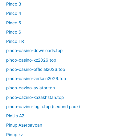
Pinco 3
Pinco 4
Pinco 5
Pinco 6
Pinco TR
pinco-casino-downloads.top
pinco-casino-kz2026.top
pinco-casino-official2026.top
pinco-casino-zerkalo2026.top
pinco-cazino-aviator.top
pinco-cazino-kazakhstan.top
pinco-cazino-login.top (second pack)
PinUp AZ
Pinup Azərbaycan
Pinup kz