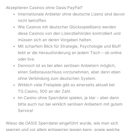
Akzeptieren Casinos ohne Oasis PayPal?
Internationale Anbieter ohne deutsche Lizenz sind davon
nicht betroffen.
Wie Casinos mit deutscher Glücksspiellizenz werden
diese Casinos von den Lizenzbehörden kontrolliert und
müssen sich an deren Vorgaben halten.
Mit scharfem Blick für Strategie, Psychologie und Bluff
liebt er die Herausforderung an jedem Tisch – ob online
oder live.
Dennoch ist es bei allen seriösen Anbietern möglich,
einen Selbstausschluss vorzunehmen, aber dann eben
ohne Verbindung zum deutschen System.
Wirklich viele Freispiele gibt es einerseits aktuell bei
TG.Casino, 500 an der Zahl.
Im Casino ohne Sperrdatei spielen, ja klar – aber dann
bitte auch nur bei wirklich seriösen Anbietern mit gutem
Service!
Wieso die OASIS Sperrdatei eingeführt wurde, wie man sich
sperren und vor allem entsperren lassen kann, sowie welche