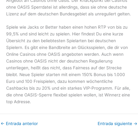
Angebot an Casinos ohne Oasis. Der Knackpunkt bei Casinos
ohne OASIS Sperrdatei ist allerdings, dass sie ohne deutsche
Lizenz auf dem deutschen Bundesgebiet als unreguliert gelten.
Spiele wie Jacks or Better haben einen hohen RTP von bis zu
99,5% und sind leicht zu spielen. Hier findest Du eine kurze
Übersicht zu den beliebtesten Spielarten bei deutschen
Spielern. Es gibt eine Bandbreite an Glücksspielen, die dir von
Online Casinos ohne OASIS angeboten werden. Auch wenn
Casinos ohne OASIS nicht der deutschen Regulierung
unterliegen, heißt das nicht, dass Fairness auf der Strecke
bleibt. Neue Spieler starten mit einem 150% Bonus bis 1.000
Euro und 100 Freispielen, dazu kommen wöchentliche
Cashbacks bis zu 20% und ein starkes VIP-Programm. Für alle,
die ohne OASIS-Sperre flexibel spielen wollen, ist Winnerz eine
top Adresse.
←
Entrada anterior
Entrada siguiente
→