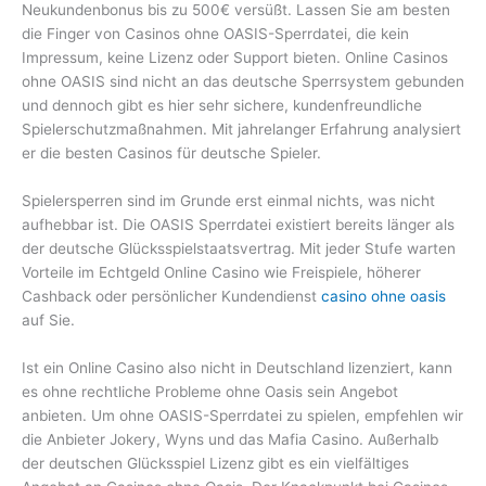
Neukundenbonus bis zu 500€ versüßt. Lassen Sie am besten
die Finger von Casinos ohne OASIS-Sperrdatei, die kein
Impressum, keine Lizenz oder Support bieten. Online Casinos
ohne OASIS sind nicht an das deutsche Sperrsystem gebunden
und dennoch gibt es hier sehr sichere, kundenfreundliche
Spielerschutzmaßnahmen. Mit jahrelanger Erfahrung analysiert
er die besten Casinos für deutsche Spieler.
Spielersperren sind im Grunde erst einmal nichts, was nicht
aufhebbar ist. Die OASIS Sperrdatei existiert bereits länger als
der deutsche Glücksspielstaatsvertrag. Mit jeder Stufe warten
Vorteile im Echtgeld Online Casino wie Freispiele, höherer
Cashback oder persönlicher Kundendienst
casino ohne oasis
auf Sie.
Ist ein Online Casino also nicht in Deutschland lizenziert, kann
es ohne rechtliche Probleme ohne Oasis sein Angebot
anbieten. Um ohne OASIS-Sperrdatei zu spielen, empfehlen wir
die Anbieter Jokery, Wyns und das Mafia Casino. Außerhalb
der deutschen Glücksspiel Lizenz gibt es ein vielfältiges