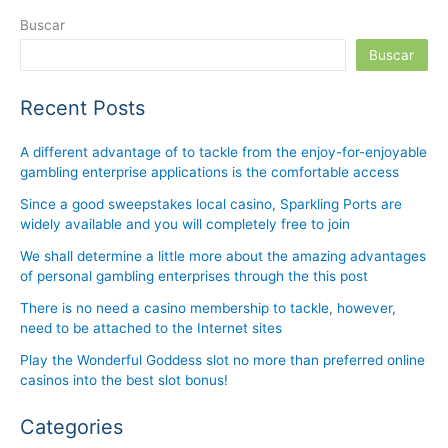
Buscar
Buscar
Recent Posts
A different advantage of to tackle from the enjoy-for-enjoyable
gambling enterprise applications is the comfortable access
Since a good sweepstakes local casino, Sparkling Ports are
widely available and you will completely free to join
We shall determine a little more about the amazing advantages
of personal gambling enterprises through the this post
There is no need a casino membership to tackle, however,
need to be attached to the Internet sites
Play the Wonderful Goddess slot no more than preferred online
casinos into the best slot bonus!
Categories