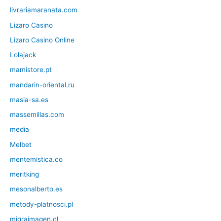
livrariamaranata.com
Lizaro Casino
Lizaro Casino Online
Lolajack
mamistore.pt
mandarin-oriental.ru
masia-sa.es
massemillas.com
media
Melbet
mentemistica.co
meritking
mesonalberto.es
metody-platnosci.pl
migraimagen.cl