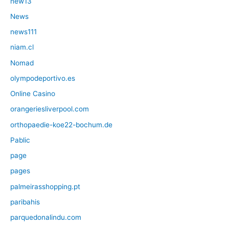
new13
News
news111
niam.cl
Nomad
olympodeportivo.es
Online Casino
orangeriesliverpool.com
orthopaedie-koe22-bochum.de
Pablic
page
pages
palmeirasshopping.pt
paribahis
parquedonalindu.com