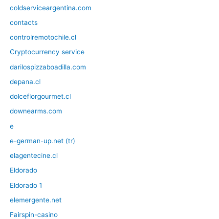
coldserviceargentina.com
contacts
controlremotochile.cl
Cryptocurrency service
darilospizzaboadilla.com
depana.cl
dolceflorgourmet.cl
downearms.com
e
e-german-up.net (tr)
elagentecine.cl
Eldorado
Eldorado 1
elemergente.net
Fairspin-casino