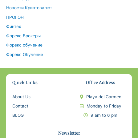
Новости Криптовалют
ПРОГОН
Финтех
Форекс Брокеры
Форекс обучение
Форекс Обучение
Quick Links
Office Address
About Us
Playa del Carmen
Contact
Monday to Friday
BLOG
9 am to 6 pm
Newsletter