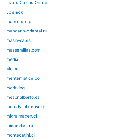
Lizaro Casino Online
Lolajack
mamistore.pt
mandarin-oriental.ru
masia-sa.es
massemillas.com
media
Melbet
mentemistica.co
meritking
mesonalberto.es
metody-platnosci.pl
migraimagen.cl
minaevlive.ru
montecatini.cl