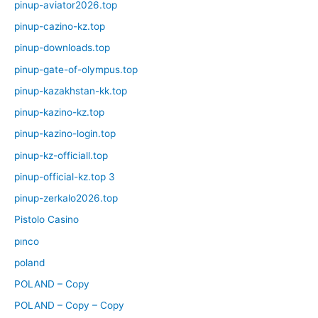
pinup-aviator2026.top
pinup-cazino-kz.top
pinup-downloads.top
pinup-gate-of-olympus.top
pinup-kazakhstan-kk.top
pinup-kazino-kz.top
pinup-kazino-login.top
pinup-kz-officiall.top
pinup-official-kz.top 3
pinup-zerkalo2026.top
Pistolo Casino
pınco
poland
POLAND – Copy
POLAND – Copy – Copy