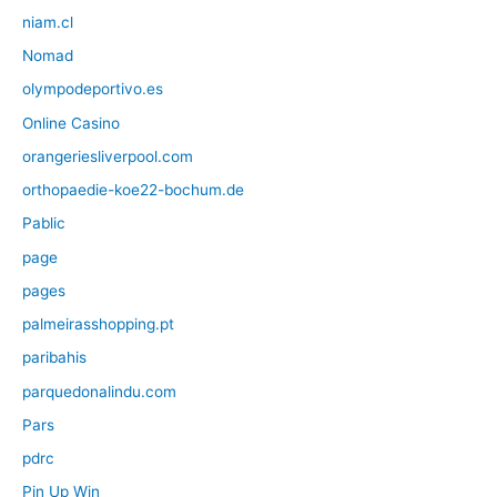
niam.cl
Nomad
olympodeportivo.es
Online Casino
orangeriesliverpool.com
orthopaedie-koe22-bochum.de
Pablic
page
pages
palmeirasshopping.pt
paribahis
parquedonalindu.com
Pars
pdrc
Pin Up Win