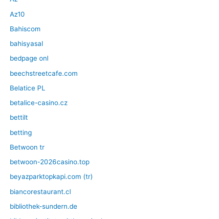
Az10
Bahiscom
bahisyasal
bedpage onl
beechstreetcafe.com
Belatice PL
betalice-casino.cz
bettilt
betting
Betwoon tr
betwoon-2026casino.top
beyazparktopkapi.com (tr)
biancorestaurant.cl
bibliothek-sundern.de