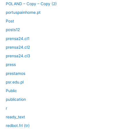
POLAND – Copy – Copy (2)
portuspainhome.pt
Post
posts12
prensa24.cl1
prensa24.cl2
prensa24.cl3
press
prestamos
psr.edu.pl
Public
publication
r
ready_text
redbot.frl (tr)