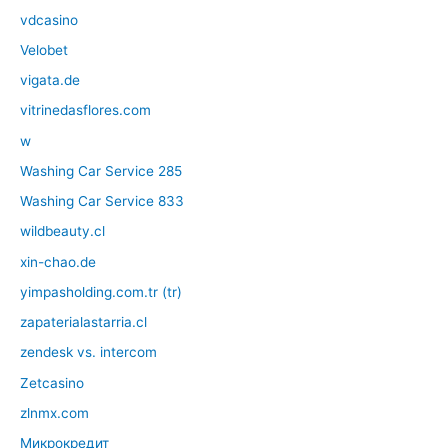
vdcasino
Velobet
vigata.de
vitrinedasflores.com
w
Washing Car Service 285
Washing Car Service 833
wildbeauty.cl
xin-chao.de
yimpasholding.com.tr (tr)
zapaterialastarria.cl
zendesk vs. intercom
Zetcasino
zlnmx.com
Микрокредит