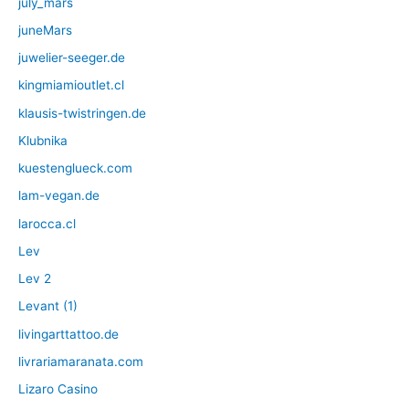
july_mars
juneMars
juwelier-seeger.de
kingmiamioutlet.cl
klausis-twistringen.de
Klubnika
kuestenglueck.com
lam-vegan.de
larocca.cl
Lev
Lev 2
Levant (1)
livingarttattoo.de
livrariamaranata.com
Lizaro Casino