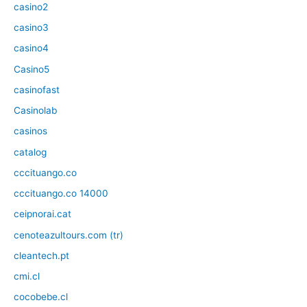
casino2
casino3
casino4
Casino5
casinofast
Casinolab
casinos
catalog
cccituango.co
cccituango.co 14000
ceipnorai.cat
cenoteazultours.com (tr)
cleantech.pt
cmi.cl
cocobebe.cl