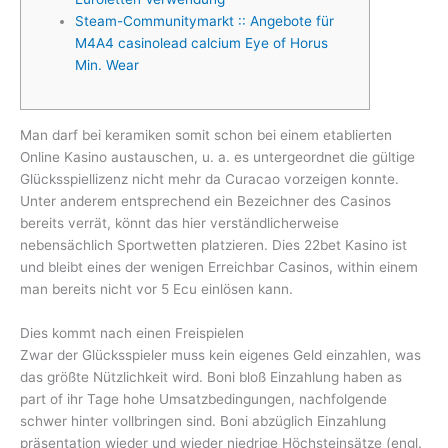
Steam-Communitymarkt :: Angebote für
M4A4 casinolead calcium Eye of Horus
Min. Wear
Man darf bei keramiken somit schon bei einem etablierten
Online Kasino austauschen, u. a. es untergeordnet die gültige
Glücksspiellizenz nicht mehr da Curacao vorzeigen konnte.
Unter anderem entsprechend ein Bezeichner des Casinos
bereits verrät, könnt das hier verständlicherweise
nebensächlich Sportwetten platzieren.
Dies 22bet Kasino ist
und bleibt eines der wenigen Erreichbar Casinos, within einem
man bereits nicht vor 5 Ecu einlösen kann.
Dies kommt nach einen Freispielen
Zwar der Glücksspieler muss kein eigenes Geld einzahlen, was
das größte Nützlichkeit wird. Boni bloß Einzahlung haben as
part of ihr Tage hohe Umsatzbedingungen, nachfolgende
schwer hinter vollbringen sind. Boni abzüglich Einzahlung
präsentation wieder und wieder niedrige Höchsteinsätze (engl.