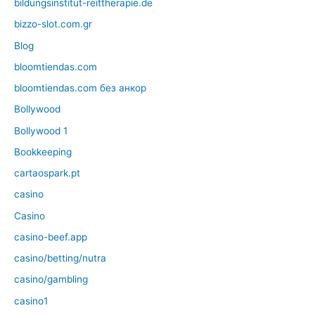
bildungsinstitut-reittherapie.de
bizzo-slot.com.gr
Blog
bloomtiendas.com
bloomtiendas.com без анкор
Bollywood
Bollywood 1
Bookkeeping
cartaospark.pt
casino
Casino
casino-beef.app
casino/betting/nutra
casino/gambling
casino1