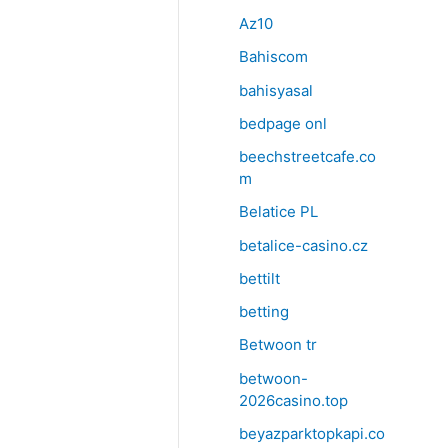
Az10
Bahiscom
bahisyasal
bedpage onl
beechstreetcafe.co
m
Belatice PL
betalice-casino.cz
bettilt
betting
Betwoon tr
betwoon-
2026casino.top
beyazparktopkapi.co