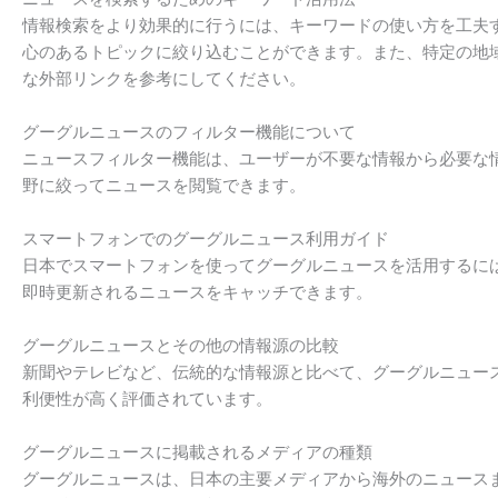
情報検索をより効果的に行うには、キーワードの使い方を工夫
心のあるトピックに絞り込むことができます。また、特定の地
な外部リンクを参考にしてください。
グーグルニュースのフィルター機能について
ニュースフィルター機能は、ユーザーが不要な情報から必要な
野に絞ってニュースを閲覧できます。
スマートフォンでのグーグルニュース利用ガイド
日本でスマートフォンを使ってグーグルニュースを活用するに
即時更新されるニュースをキャッチできます。
グーグルニュースとその他の情報源の比較
新聞やテレビなど、伝統的な情報源と比べて、グーグルニュー
利便性が高く評価されています。
グーグルニュースに掲載されるメディアの種類
グーグルニュースは、日本の主要メディアから海外のニュース