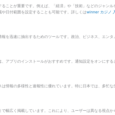
することが重要です。例えば、「経済」や「技術」などのジャンル
域や日付範囲を設定することも可能です。詳しくは
winner カジ
情報を迅速に抽出するためのツールです。政治、ビジネス、エンタ
は、アプリのインストールがおすすめです。通知設定をオンにする
スは情報の多様性と速報性に優れています。特に日本では、多忙な
まで幅広く掲載しています。これにより、ユーザーは異なる視点か