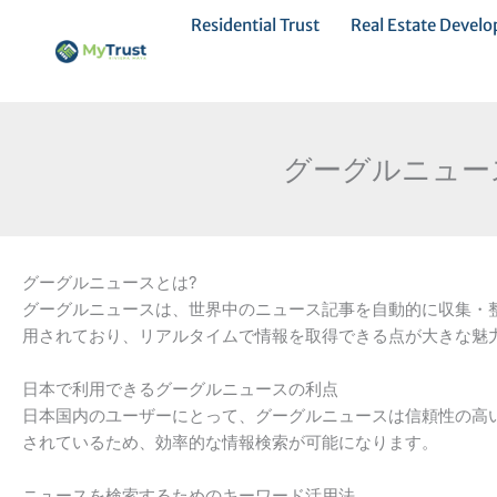
Ir
Residential Trust
Real Estate Devel
al
contenido
グーグルニュー
グーグルニュースとは?
グーグルニュースは、世界中のニュース記事を自動的に収集・
用されており、リアルタイムで情報を取得できる点が大きな魅
日本で利用できるグーグルニュースの利点
日本国内のユーザーにとって、グーグルニュースは信頼性の高
されているため、効率的な情報検索が可能になります。
ニュースを検索するためのキーワード活用法