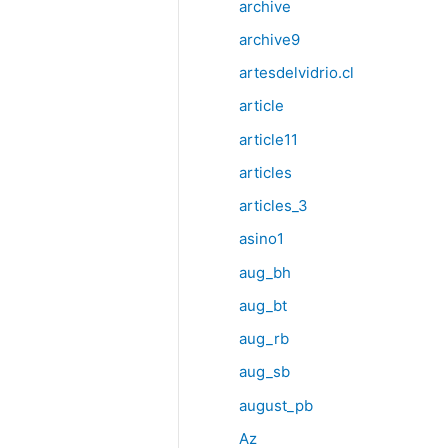
archive
archive9
artesdelvidrio.cl
article
article11
articles
articles_3
asino1
aug_bh
aug_bt
aug_rb
aug_sb
august_pb
Az