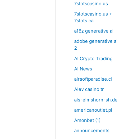
7slotscasino.us
7slotscasino.us +
7slots.ca
a16z generative ai
adobe generative ai
2
AI Crypto Trading
AI News
airsoftparadise.cl
Alev casino tr
als-elmshorn-sh.de
americanoutlet.pl
Amonbet (1)
announcements