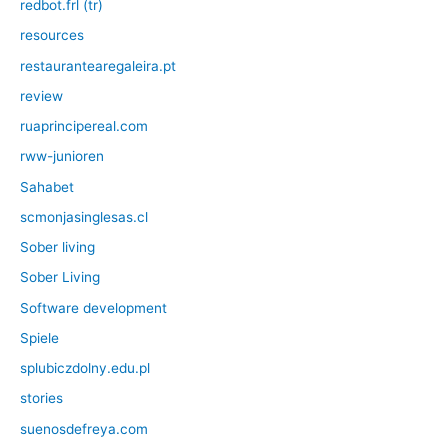
redbot.frl (tr)
resources
restaurantearegaleira.pt
review
ruaprincipereal.com
rww-junioren
Sahabet
scmonjasinglesas.cl
Sober living
Sober Living
Software development
Spiele
splubiczdolny.edu.pl
stories
suenosdefreya.com