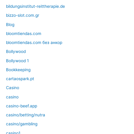
bildungsinstitut-reittherapie.de
bizzo-slot.com.gr
Blog
bloomtiendas.com
bloomtiendas.com без анкор
Bollywood
Bollywood 1
Bookkeeping
cartaospark.pt
Casino
casino
casino-beef.app
casino/betting/nutra
casino/gambling
casino1