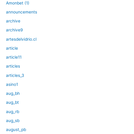
Amonbet (1)
announcements
archive
archive9
artesdelvidrio.cl
article
article11
articles
articles_3
asino1
aug_bh
aug_bt
aug_rb
aug_sb
august_pb