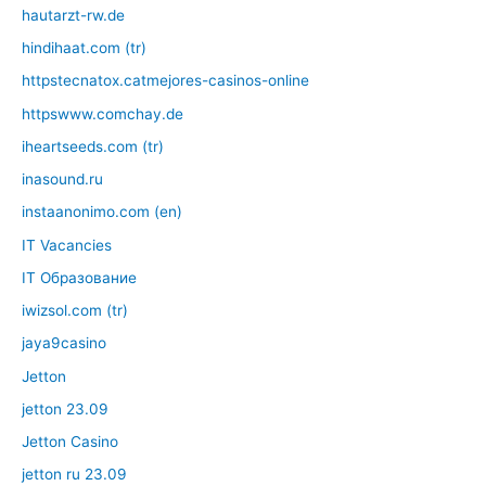
hautarzt-rw.de
hindihaat.com (tr)
httpstecnatox.catmejores-casinos-online
httpswww.comchay.de
iheartseeds.com (tr)
inasound.ru
instaanonimo.com (en)
IT Vacancies
IT Образование
iwizsol.com (tr)
jaya9casino
Jetton
jetton 23.09
Jetton Casino
jetton ru 23.09