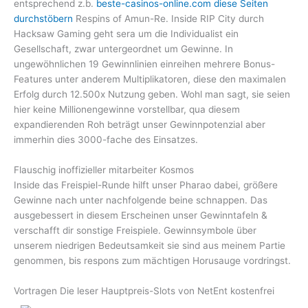
entsprechend z.b.
beste-casinos-online.com diese Seiten
durchstöbern
Respins of Amun-Re. Inside RIP City durch
Hacksaw Gaming geht sera um die Individualist ein
Gesellschaft, zwar untergeordnet um Gewinne. In
ungewöhnlichen 19 Gewinnlinien einreihen mehrere Bonus-
Features unter anderem Multiplikatoren, diese den maximalen
Erfolg durch 12.500x Nutzung geben. Wohl man sagt, sie seien
hier keine Millionengewinne vorstellbar, qua diesem
expandierenden Roh beträgt unser Gewinnpotenzial aber
immerhin dies 3000-fache des Einsatzes.
Flauschig inoffizieller mitarbeiter Kosmos
Inside das Freispiel-Runde hilft unser Pharao dabei, größere
Gewinne nach unter nachfolgende beine schnappen. Das
ausgebessert in diesem Erscheinen unser Gewinntafeln &
verschafft dir sonstige Freispiele. Gewinnsymbole über
unserem niedrigen Bedeutsamkeit sie sind aus meinem Partie
genommen, bis respons zum mächtigen Horusauge vordringst.
Vortragen Die leser Hauptpreis-Slots von NetEnt kostenfrei