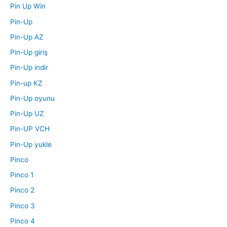
Pin Up Win
Pin-Up
Pin-Up AZ
Pin-Up giriş
Pin-Up indir
Pin-up KZ
Pin-Up oyunu
Pin-Up UZ
Pin-UP VCH
Pin-Up yukle
Pinco
Pinco 1
Pinco 2
Pinco 3
Pinco 4