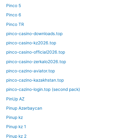
Pinco 5
Pinco 6
Pinco TR
pinco-casino-downloads.top
pinco-casino-kz2026.top
pinco-casino-official2026.top
pinco-casino-zerkalo2026.top
pinco-cazino-aviator.top
pinco-cazino-kazakhstan.top
pinco-cazino-login.top (second pack)
PinUp AZ
Pinup Azərbaycan
Pinup kz
Pinup kz 1
Pinup kz 2