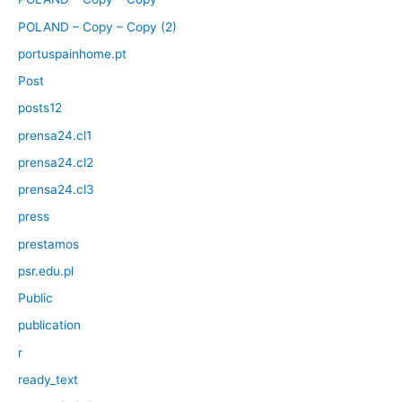
POLAND – Copy – Copy (2)
portuspainhome.pt
Post
posts12
prensa24.cl1
prensa24.cl2
prensa24.cl3
press
prestamos
psr.edu.pl
Public
publication
r
ready_text