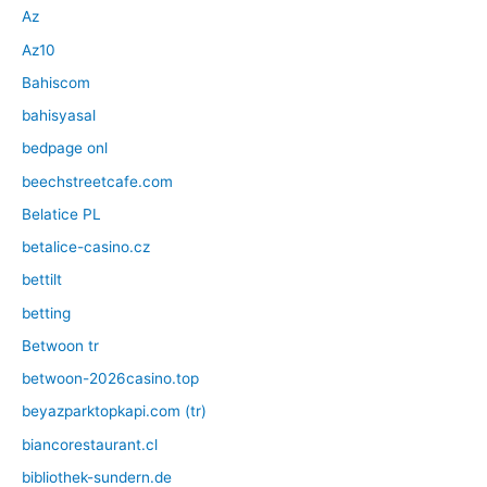
Az
Az10
Bahiscom
bahisyasal
bedpage onl
beechstreetcafe.com
Belatice PL
betalice-casino.cz
bettilt
betting
Betwoon tr
betwoon-2026casino.top
beyazparktopkapi.com (tr)
biancorestaurant.cl
bibliothek-sundern.de