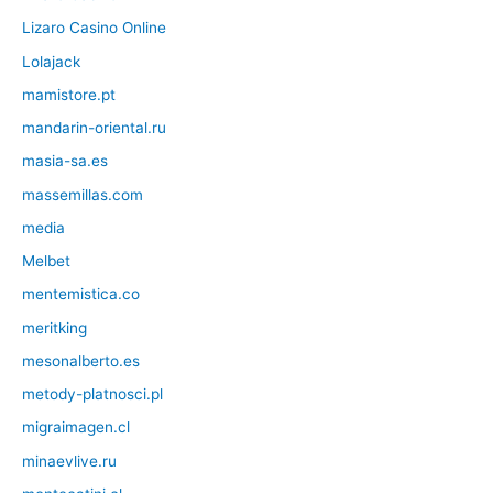
Lizaro Casino Online
Lolajack
mamistore.pt
mandarin-oriental.ru
masia-sa.es
massemillas.com
media
Melbet
mentemistica.co
meritking
mesonalberto.es
metody-platnosci.pl
migraimagen.cl
minaevlive.ru