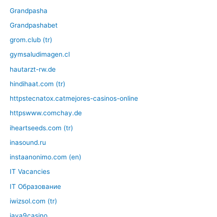
Grandpasha
Grandpashabet
grom.club (tr)
gymsaludimagen.cl
hautarzt-rw.de
hindihaat.com (tr)
httpstecnatox.catmejores-casinos-online
httpswww.comchay.de
iheartseeds.com (tr)
inasound.ru
instaanonimo.com (en)
IT Vacancies
IT Образование
iwizsol.com (tr)
jaya9casino