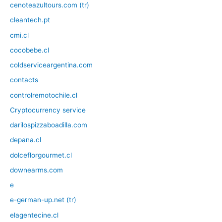
cenoteazultours.com (tr)
cleantech.pt
cmi.cl
cocobebe.cl
coldserviceargentina.com
contacts
controlremotochile.cl
Cryptocurrency service
darilospizzaboadilla.com
depana.cl
dolceflorgourmet.cl
downearms.com
e
e-german-up.net (tr)
elagentecine.cl