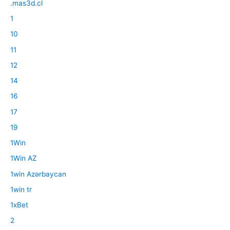
.mas3d.cl
1
10
11
12
14
16
17
19
1Win
1Win AZ
1win Azərbaycan
1win tr
1xBet
2