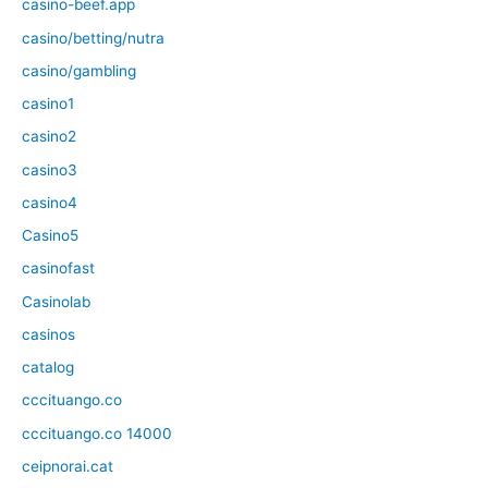
casino-beef.app
casino/betting/nutra
casino/gambling
casino1
casino2
casino3
casino4
Casino5
casinofast
Casinolab
casinos
catalog
cccituango.co
cccituango.co 14000
ceipnorai.cat