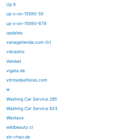
Up X
up-x-on-15590-55
up-x-on-15590-679
updates
vanagatienda.com (tr)
vdcasino
Velobet
vigata.de
vitrinedasflores.com
w
Washing Car Service 285
Washing Car Service 833
Westace
wildbeauty.cl
xin-chao.de