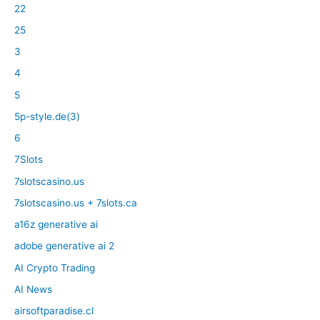
22
25
3
4
5
5p-style.de(3)
6
7Slots
7slotscasino.us
7slotscasino.us + 7slots.ca
a16z generative ai
adobe generative ai 2
AI Crypto Trading
AI News
airsoftparadise.cl