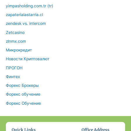
yimpasholding.com.tr (tr)
zapaterialastarria.cl
zendesk vs. intercom
Zetcasino
zlnmx.com
Микрокредит
Новости Криптовалют
ПРОГОН
Финтех
Форекс Брокеры
Форекс обучение
Форекс Обучение
Quick Links
Office Address