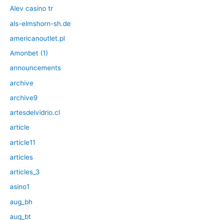
Alev casino tr
als-elmshorn-sh.de
americanoutlet.pl
Amonbet (1)
announcements
archive
archive9
artesdelvidrio.cl
article
article11
articles
articles_3
asino1
aug_bh
aug_bt