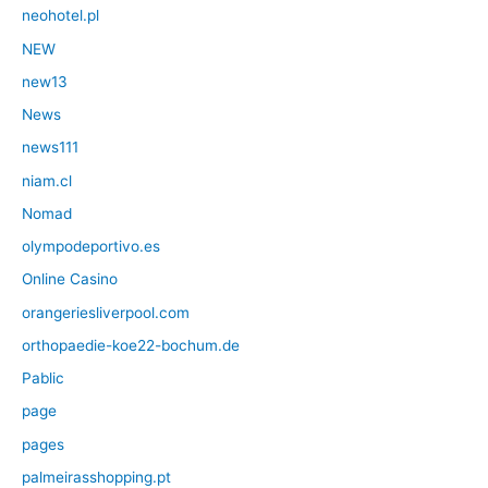
neohotel.pl
NEW
new13
News
news111
niam.cl
Nomad
olympodeportivo.es
Online Casino
orangeriesliverpool.com
orthopaedie-koe22-bochum.de
Pablic
page
pages
palmeirasshopping.pt