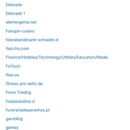
Eldorado
Eldorado 1
elemergente.net
Fairspin-casino
feierabendmarkt-schwelm.d
fiaccho.com
Finance/Hobbies/Technology/Utilities/Education/Media
FinTech
fiser.es
fitness-pro-aktiv.de
Forex Trading
fosasluissilva.cl
funerariadeparanhos.pt
gambling
games