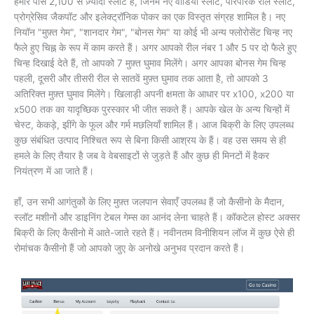
हमारे पास 2,100 से ज़्यादा स्लॉट हैं, जिनमें नए वीडियो स्लॉट, पारंपरिक रील स्लॉट,
प्रोग्रेसिव जैकपॉट और इलेक्ट्रॉनिक पोकर का एक विस्तृत संग्रह शामिल है। नए
नियॉन "मुफ़्त गेम", "शानदार गेम", "बोनस गेम" या कोई भी अन्य फ्लोरोसेंट चिन्ह नए
फैले हुए चिह्न के रूप में काम करते हैं। अगर आपको रील नंबर 1 और 5 पर दो फैले हुए
चिन्ह दिखाई देते हैं, तो आपको 7 मुफ़्त घुमाव मिलेंगे। अगर आपका बोनस गेम चिन्ह
पहली, दूसरी और तीसरी रील से सातवें मुफ़्त घुमाव तक आता है, तो आपको 3
अतिरिक्त मुफ़्त घुमाव मिलेंगे। खिलाड़ी अपनी क्षमता के आधार पर x100, x200 या
x500 तक का यादृच्छिक पुरस्कार भी जीत सकते हैं। आपके खेल के अन्य चिन्हों में
चेस्ट, केकड़े, झींगे के फूल और गर्म मछलियाँ शामिल हैं। आज बिक्री के लिए उपलब्ध
कुछ संबंधित उत्पाद निश्चित रूप से बिना किसी आश्रय के हैं। वह उस समय से ही
हमले के लिए तैयार है जब वे वेबसाइटों से जुड़ते हैं और कुछ ही मिनटों में हैकर
नियंत्रण में आ जाते हैं।
हाँ, उन सभी आगंतुकों के लिए मुफ़्त जलपान सेवाएँ उपलब्ध हैं जो कैसीनो के मैदान,
स्लॉट मशीनों और डाइनिंग टेबल गेम्स का आनंद लेना चाहते हैं। कॉकटेल होस्ट अक्सर
बिक्री के लिए कैसीनो में आते-जाते रहते हैं। नवीनतम विनीशियन लॉज में कुछ ऐसे ही
रोमांचक कैसीनो हैं जो आपको जुए के अनोखे अनुभव प्रदान करते हैं।