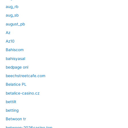
aug_rb
aug_sb
august_pb
Az
Az10
Bahiscom
bahisyasal
bedpage onl
beechstreetcafe.com
Belatice PL
betalice-casino.cz
bettilt
betting
Betwoon tr
betwoon-2026casino.top