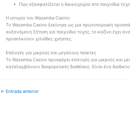
Πώς εξασφαλίζεται η δικαιοχειρία στα παιχνίδια τύχη
Η ιστορία του Wazamba Casino
Το Wazamba Casino ξεκίνησε ως μια πρωτοποριακή προσπάθε
αυξανόμενη ζήτηση για παιχνίδια τύχης, το καζίνο έχει α
προσελκύουν χιλιάδες χρήστες.
Επιλογές για μικρούς και μεγάλους παίκτες
Το Wazamba Casino προσφέρει επιλογές για μικρούς και με
καταλαμβάνουν διαφορετικές διαθέσεις. Είναι ένα διαδικτ
←
Entrada anterior