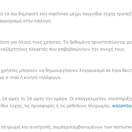
ό τα πιο δημοφιλή slot machines μέχρι παιχνίδια τύχης τραπε
 περιορισμό στην επιλογή.
ητη για όλους τους χρήστες. Τα δεδομένα προστατεύονται με
 ανεξάρτητους ελεγκτές που επιβεβαιώνουν την ανοχή τους.
ι χρήστες μπορούν να δημιουργήσουν λογαριασμό σε λίγα δευ
ς e-mail ή κινητό τηλέφωνο.
 24 ώρες το 24 ώρες την ημέρα. Οι επαγγελματίες υποστήριξης
ίδια τύχης, τις προσφορές ή τις μεθόδους πληρωμής.
wazamba
α πληρωμή και ανατροπή, συμπεριλαμβανομένων των πιστωτικ