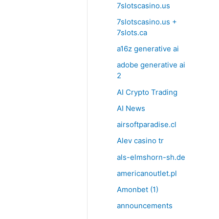
7slotscasino.us
7slotscasino.us +
7slots.ca
a16z generative ai
adobe generative ai
2
AI Crypto Trading
AI News
airsoftparadise.cl
Alev casino tr
als-elmshorn-sh.de
americanoutlet.pl
Amonbet (1)
announcements