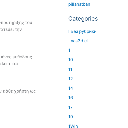
pillanatban
Categories
υποστήριξης του
ατεύει την
! Без рубрики
.mas3d.cl
1
ωμένες μεθόδους
10
άλεια και
11
12
14
ν κάθε χρήστη ως
16
17
19
1Win