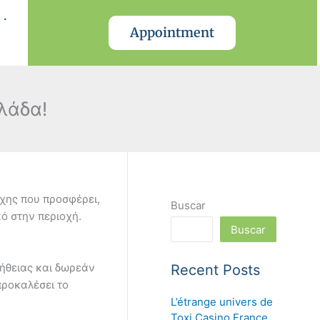
.
Appointment
λάδα!
ύχης που προσφέρει,
Buscar
ό στην περιοχή.
Buscar
μήθειας και δωρεάν
Recent Posts
προκαλέσει το
L’étrange univers de
Toxi Casino France