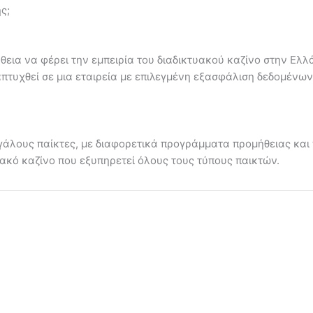
ς;
ια να φέρει την εμπειρία του διαδικτυακού καζίνο στην Ελλ
ναπτυχθεί σε μια εταιρεία με επιλεγμένη εξασφάλιση δεδομένω
γάλους παίκτες, με διαφορετικά προγράμματα προμήθειας και 
υακό καζίνο που εξυπηρετεί όλους τους τύπους παικτών.