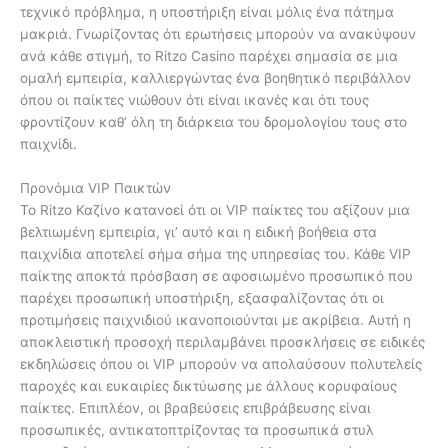
τεχνικό πρόβλημα, η υποστήριξη είναι μόλις ένα πάτημα
μακριά. Γνωρίζοντας ότι ερωτήσεις μπορούν να ανακύψουν
ανά κάθε στιγμή, το Ritzo Casino παρέχει σημασία σε μια
ομαλή εμπειρία, καλλιεργώντας ένα βοηθητικό περιβάλλον
όπου οι παίκτες νιώθουν ότι είναι ικανές και ότι τους
φροντίζουν καθ’ όλη τη διάρκεια του δρομολογίου τους στο
παιχνίδι.
Προνόμια VIP Παικτών
Το Ritzo Καζίνο κατανοεί ότι οι VIP παίκτες του αξίζουν μια
βελτιωμένη εμπειρία, γι’ αυτό και η ειδική βοήθεια στα
παιχνίδια αποτελεί σήμα σήμα της υπηρεσίας του. Κάθε VIP
παίκτης αποκτά πρόσβαση σε αφοσιωμένο προσωπικό που
παρέχει προσωπική υποστήριξη, εξασφαλίζοντας ότι οι
προτιμήσεις παιχνιδιού ικανοποιούνται με ακρίβεια. Αυτή η
αποκλειστική προσοχή περιλαμβάνει προσκλήσεις σε ειδικές
εκδηλώσεις όπου οι VIP μπορούν να απολαύσουν πολυτελείς
παροχές και ευκαιρίες δικτύωσης με άλλους κορυφαίους
παίκτες. Επιπλέον, οι βραβεύσεις επιβράβευσης είναι
προσωπικές, αντικατοπτρίζοντας τα προσωπικά στυλ