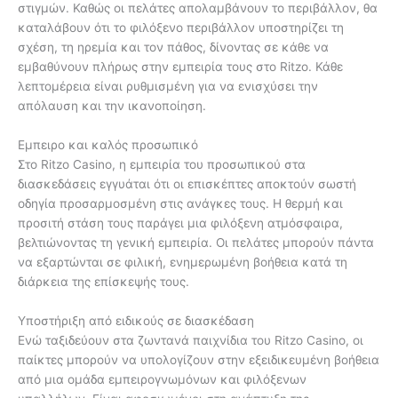
στιγμών. Καθώς οι πελάτες απολαμβάνουν το περιβάλλον, θα
καταλάβουν ότι το φιλόξενο περιβάλλον υποστηρίζει τη
σχέση, τη ηρεμία και τον πάθος, δίνοντας σε κάθε να
εμβαθύνουν πλήρως στην εμπειρία τους στο Ritzo. Κάθε
λεπτομέρεια είναι ρυθμισμένη για να ενισχύσει την
απόλαυση και την ικανοποίηση.
Εμπειρο και καλός προσωπικό
Στο Ritzo Casino, η εμπειρία του προσωπικού στα
διασκεδάσεις εγγυάται ότι οι επισκέπτες αποκτούν σωστή
οδηγία προσαρμοσμένη στις ανάγκες τους. Η θερμή και
προσιτή στάση τους παράγει μια φιλόξενη ατμόσφαιρα,
βελτιώνοντας τη γενική εμπειρία. Οι πελάτες μπορούν πάντα
να εξαρτώνται σε φιλική, ενημερωμένη βοήθεια κατά τη
διάρκεια της επίσκεψής τους.
Υποστήριξη από ειδικούς σε διασκέδαση
Ενώ ταξιδεύουν στα ζωντανά παιχνίδια του Ritzo Casino, οι
παίκτες μπορούν να υπολογίζουν στην εξειδικευμένη βοήθεια
από μια ομάδα εμπειρογνωμόνων και φιλόξενων