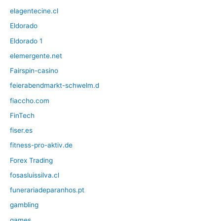
elagentecine.cl
Eldorado
Eldorado 1
elemergente.net
Fairspin-casino
feierabendmarkt-schwelm.d
fiaccho.com
FinTech
fiser.es
fitness-pro-aktiv.de
Forex Trading
fosasluissilva.cl
funerariadeparanhos.pt
gambling
games