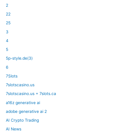
2
22
25
3
4
5
5p-style.de(3)
6
7Slots
7slotscasino.us
7slotscasino.us + 7slots.ca
a16z generative ai
adobe generative ai 2
AI Crypto Trading
AI News