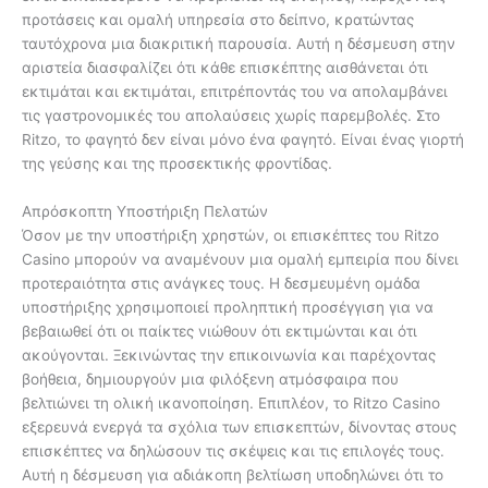
προτάσεις και ομαλή υπηρεσία στο δείπνο, κρατώντας
ταυτόχρονα μια διακριτική παρουσία. Αυτή η δέσμευση στην
αριστεία διασφαλίζει ότι κάθε επισκέπτης αισθάνεται ότι
εκτιμάται και εκτιμάται, επιτρέποντάς του να απολαμβάνει
τις γαστρονομικές του απολαύσεις χωρίς παρεμβολές. Στο
Ritzo, το φαγητό δεν είναι μόνο ένα φαγητό. Είναι ένας γιορτή
της γεύσης και της προσεκτικής φροντίδας.
Απρόσκοπτη Υποστήριξη Πελατών
Όσον με την υποστήριξη χρηστών, οι επισκέπτες του Ritzo
Casino μπορούν να αναμένουν μια ομαλή εμπειρία που δίνει
προτεραιότητα στις ανάγκες τους. Η δεσμευμένη ομάδα
υποστήριξης χρησιμοποιεί προληπτική προσέγγιση για να
βεβαιωθεί ότι οι παίκτες νιώθουν ότι εκτιμώνται και ότι
ακούγονται. Ξεκινώντας την επικοινωνία και παρέχοντας
βοήθεια, δημιουργούν μια φιλόξενη ατμόσφαιρα που
βελτιώνει τη ολική ικανοποίηση. Επιπλέον, το Ritzo Casino
εξερευνά ενεργά τα σχόλια των επισκεπτών, δίνοντας στους
επισκέπτες να δηλώσουν τις σκέψεις και τις επιλογές τους.
Αυτή η δέσμευση για αδιάκοπη βελτίωση υποδηλώνει ότι το