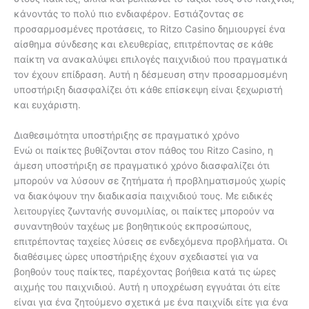
κάνοντάς το πολύ πιο ενδιαφέρον. Εστιάζοντας σε
προσαρμοσμένες προτάσεις, το Ritzo Casino δημιουργεί ένα
αίσθημα σύνδεσης και ελευθερίας, επιτρέποντας σε κάθε
παίκτη να ανακαλύψει επιλογές παιχνιδιού που πραγματικά
τον έχουν επίδραση. Αυτή η δέσμευση στην προσαρμοσμένη
υποστήριξη διασφαλίζει ότι κάθε επίσκεψη είναι ξεχωριστή
και ευχάριστη.
Διαθεσιμότητα υποστήριξης σε πραγματικό χρόνο
Ενώ οι παίκτες βυθίζονται στον πάθος του Ritzo Casino, η
άμεση υποστήριξη σε πραγματικό χρόνο διασφαλίζει ότι
μπορούν να λύσουν σε ζητήματα ή προβληματισμούς χωρίς
να διακόψουν την διαδικασία παιχνιδιού τους. Με ειδικές
λειτουργίες ζωντανής συνομιλίας, οι παίκτες μπορούν να
συναντηθούν ταχέως με βοηθητικούς εκπροσώπους,
επιτρέποντας ταχείες λύσεις σε ενδεχόμενα προβλήματα. Οι
διαθέσιμες ώρες υποστήριξης έχουν σχεδιαστεί για να
βοηθούν τους παίκτες, παρέχοντας βοήθεια κατά τις ώρες
αιχμής του παιχνιδιού. Αυτή η υποχρέωση εγγυάται ότι είτε
είναι για ένα ζητούμενο σχετικά με ένα παιχνίδι είτε για ένα