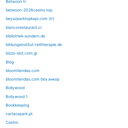
Betwoon tr
betwoon-2026casino.top
beyazparktopkapi.com (tr)
biancorestaurant.cl
bibliothek-sundern.de
bildungsinstitut-reittherapie.de
bizzo-slot.com.gr
Blog
bloomtiendas.com
bloomtiendas.com без анкор
Bollywood
Bollywood 1
Bookkeeping
cartaospark.pt
Casino