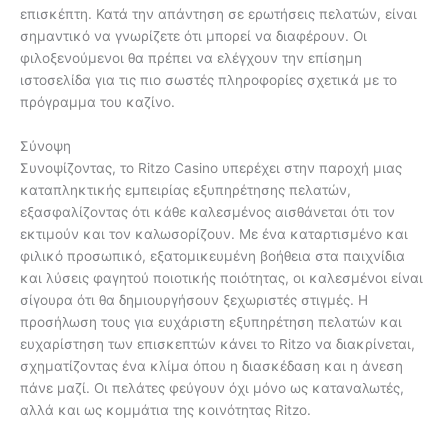
επισκέπτη. Κατά την απάντηση σε ερωτήσεις πελατών, είναι
σημαντικό να γνωρίζετε ότι μπορεί να διαφέρουν. Οι
φιλοξενούμενοι θα πρέπει να ελέγχουν την επίσημη
ιστοσελίδα για τις πιο σωστές πληροφορίες σχετικά με το
πρόγραμμα του καζίνο.
Σύνοψη
Συνοψίζοντας, το Ritzo Casino υπερέχει στην παροχή μιας
καταπληκτικής εμπειρίας εξυπηρέτησης πελατών,
εξασφαλίζοντας ότι κάθε καλεσμένος αισθάνεται ότι τον
εκτιμούν και τον καλωσορίζουν. Με ένα καταρτισμένο και
φιλικό προσωπικό, εξατομικευμένη βοήθεια στα παιχνίδια
και λύσεις φαγητού ποιοτικής ποιότητας, οι καλεσμένοι είναι
σίγουρα ότι θα δημιουργήσουν ξεχωριστές στιγμές. Η
προσήλωση τους για ευχάριστη εξυπηρέτηση πελατών και
ευχαρίστηση των επισκεπτών κάνει το Ritzo να διακρίνεται,
σχηματίζοντας ένα κλίμα όπου η διασκέδαση και η άνεση
πάνε μαζί. Οι πελάτες φεύγουν όχι μόνο ως καταναλωτές,
αλλά και ως κομμάτια της κοινότητας Ritzo.