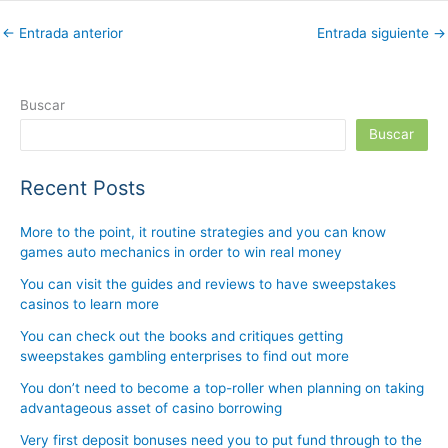
←
Entrada anterior
Entrada siguiente
→
Buscar
Buscar
Recent Posts
More to the point, it routine strategies and you can know
games auto mechanics in order to win real money
You can visit the guides and reviews to have sweepstakes
casinos to learn more
You can check out the books and critiques getting
sweepstakes gambling enterprises to find out more
You don’t need to become a top-roller when planning on taking
advantageous asset of casino borrowing
Very first deposit bonuses need you to put fund through to the