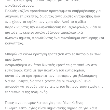
Υπάρχει πρόγραμμα πιστότητας για τακτικούς
φιλοξενούμενους;
Πολλές καζίνο προτείνουν προγράμματα επιβράβευσης για
συχνούς επισκέπτες, δίνοντας ανταμοιβές ανταμοιβής που
ενισχύουν τα οφέλη των χρηστών. Αυτά τα σχέδια
παρακινώντας την αλληλεπίδραση και εξασφαλίζουν ότι οι
πιστοί επισκέπτες απολαμβάνουν αποκλειστικά
πλεονεκτήματα, προωθώντας ένα συναίσθημα εκτίμησης και
κοινότητας.
Μπορώ να κάνω κράτηση τραπεζιού στο εστιατόριο εκ των
προτέρων;
Αναρωτήθηκα αν ήταν δυνατές κρατήσεις τραπεζιών στο
εστιατόριο. Κατά με την πολιτική του εστιατορίου,
συνιστώνται κρατήσεις εκ των προτέρων για βελτιωμένη
διαθεσιμότητα, διασφαλίζοντας ότι οι φιλοξενούμενοι
μπορούν να χαρούν την εμπειρία του δείπνου τους χωρίς την
ταλαιπωρία της αναμονής.
Ποιες είναι οι ώρες λειτουργίας του Ritzo Καζίνο;
Οι ώρες λειτουργίας είναι σημαντικής σημασίας για κάθε