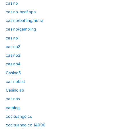
casino
casino-beef.app
casino/betting/nutra
casino/gambling
casino1
casino2
casino3
casino4
Casino5
casinofast
Casinolab
casinos
catalog
cccituango.co
cccituango.co 14000